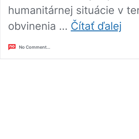
humanitárnej situácie v te
Scholz
obvinenia …
Čítať ďalej
dlho
telefono
s
No Comment...
Putinom,
hovorili
aj
o
ukrajins
nacistoc