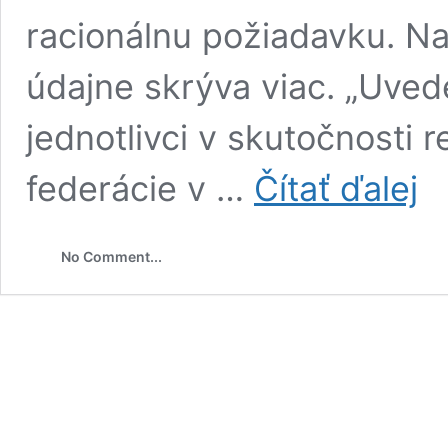
racionálnu požiadavku. N
údajne skrýva viac. „Uved
jednotlivci v skutočnosti 
Miku
federácie v …
Čítať ďalej
rezo
odhal
rusk
No Comment...
prop
Šíria
ju
vply
skup
žiad
mier
na
Ukra