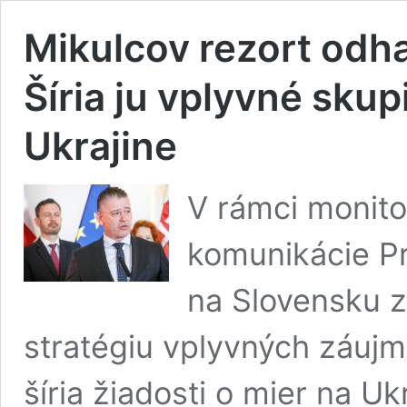
Mikulcov rezort odha
Šíria ju vplyvné skup
Ukrajine
V rámci monito
komunikácie Pr
na Slovensku 
stratégiu vplyvných záujm
šíria žiadosti o mier na U