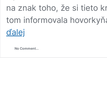
na znak toho, že si tieto k
tom informovala hovorkyň
Volodymyr
ďalej
Zelenskyj
vyznamenal
Jaroslava
No Comment...
Naďa
Rádom
Jaroslava
Múdreho