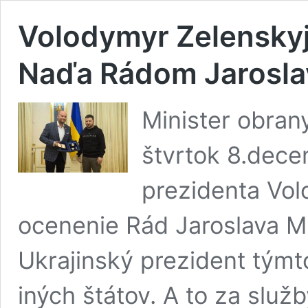
Volodymyr Zelenskyj
Naďa Rádom Jarosl
Minister obran
štvrtok 8.dece
prezidenta Vo
ocenenie Rád Jaroslava M
Ukrajinský prezident týmt
iných štátov. A to za služb