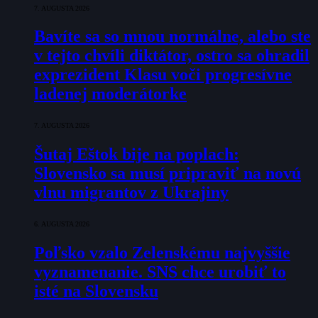
7. AUGUSTA 2026
Bavíte sa so mnou normálne, alebo ste
v tejto chvíli diktátor, ostro sa ohradil
exprezident Klasu voči progresívne
ladenej moderátorke
7. AUGUSTA 2026
Šutaj Eštok bije na poplach:
Slovensko sa musí pripraviť na novú
vlnu migrantov z Ukrajiny
6. AUGUSTA 2026
Poľsko vzalo Zelenskému najvyššie
vyznamenanie. SNS chce urobiť to
isté na Slovensku