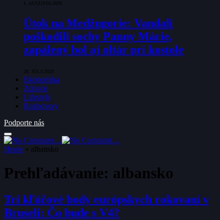
1. AUGUSTA 2026
Útok na Medžugorie: Vandali
poškodili sochy Panny Márie,
zapálený bol aj oltár pri kostole
28. JÚLA 2026
Ekonomika
Zdravie
Lifestyle
Rozhovory
Podporte nás
Home
»
albansko
Prehľadávanie:
albansko
Tri kľúčové body európskych rokovaní v
Bruseli: Čo bude s V4?