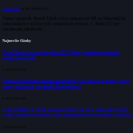
EKONOMIKA
18. NOVEMBRA 2025
Štátny tajomník Marek Eštok včera zastupoval SR na bruselských
rokovaniach o kľúčových európskych témach. 1. Rada EU pre
všeobecné záležitosti…
Najnovšie články
Čo si Slováci naozaj myslia o EÚ? Nový prieskum prináša
prekvapivé čísla
8. AUGUSTA 2026
Obnova Spišského hradu napreduje. Viac ako dve tretiny prvej
etapy sú hotové, oznámila Šimkovičová
8. AUGUSTA 2026
Erik Kaliňák sa smeje na Korčokovi: Ak chce Slovensku niečo
vrátiť, potom by mohol začať nezaplatenými odvodmi a daňami
7. AUGUSTA 2026