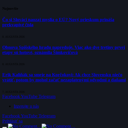
Najnovšie
Čo si Slováci naozaj myslia o EÚ? Nový prieskum prináša
prekvapivé čísla
8. AUGUSTA 2026
Obnova Spišského hradu napreduje. Viac ako dve tretiny prvej
etapy sú hotové, oznámila Šimkovičová
8. AUGUSTA 2026
Erik Kaliňák sa smeje na Korčokovi: Ak chce Slovensku niečo
vrátiť, potom by mohol začať nezaplatenými odvodmi a daňami
7. AUGUSTA 2026
Facebook
YouTube
Telegram
Inzerujte u nás
Facebook
YouTube
Telegram
Prihlásiť sa