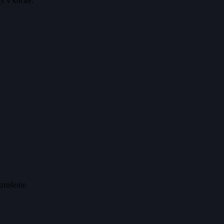
vy v kocke.
zrušenie.