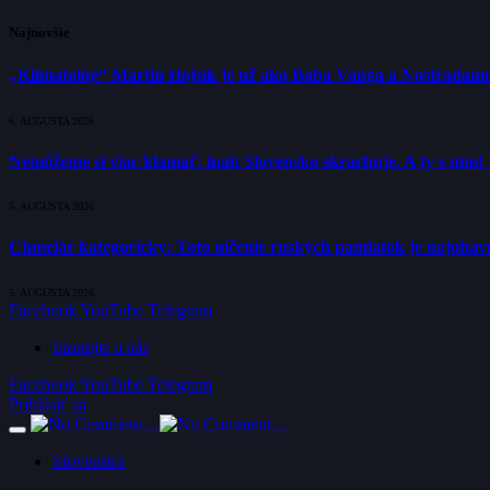
Najnovšie
„Klimatológ“ Martin Hojsík je už ako Baba Vanga a Nostradam
6. AUGUSTA 2026
Nemôžeme si viac klamať, inak Slovensko skrachuje. A ty s ním!
5. AUGUSTA 2026
Chmelár kategoricky: Toto ničenie ruských pamiatok je najohavne
5. AUGUSTA 2026
Facebook
YouTube
Telegram
Inzerujte u nás
Facebook
YouTube
Telegram
Prihlásiť sa
Slovensko