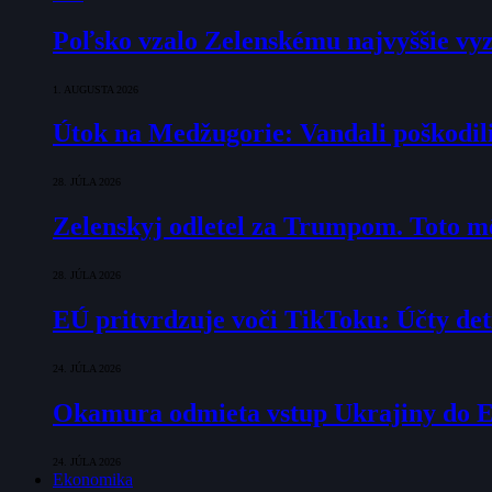
Poľsko vzalo Zelenskému najvyššie vyz
1. AUGUSTA 2026
Útok na Medžugorie: Vandali poškodili 
28. JÚLA 2026
Zelenskyj odletel za Trumpom. Toto mô
28. JÚLA 2026
EÚ pritvrdzuje voči TikToku: Účty det
24. JÚLA 2026
Okamura odmieta vstup Ukrajiny do E
24. JÚLA 2026
Ekonomika