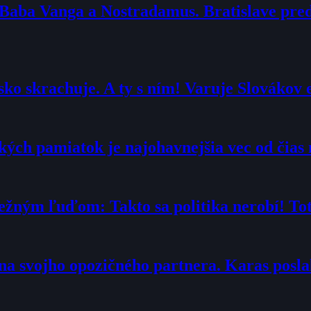
 Baba Vanga a Nostradamus. Bratislave pr
ko skrachuje. A ty s ním! Varuje Slovákov 
ých pamiatok je najohavnejšia vec od čias 
ežným ľuďom: Takto sa politika nerobí! Toto
“ na svojho opozičného partnera. Karas posl