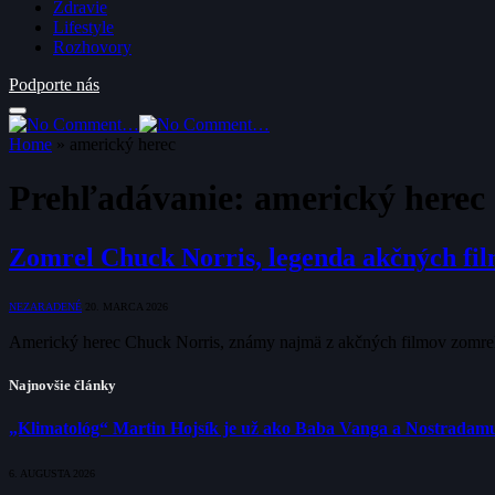
Zdravie
Lifestyle
Rozhovory
Podporte nás
Home
»
americký herec
Prehľadávanie:
americký herec
Zomrel Chuck Norris, legenda akčných fi
NEZARADENÉ
20. MARCA 2026
Americký herec Chuck Norris, známy najmä z akčných filmov zomrel
Najnovšie články
„Klimatológ“ Martin Hojsík je už ako Baba Vanga a Nostradam
6. AUGUSTA 2026