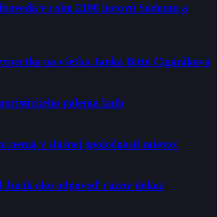
edpovedá v roku 2100 hotovú Sodomu a
expertka na všetko Janka Bittó Cigániková
nacistického pálenia kníh
 nemá v slušnej spoločnosti miesto!
al Jurík ako odpoveď rázny dokaz