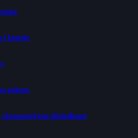
vensku
ri kostole
ny
ká pokuta
j ekonomickými dôsledkami