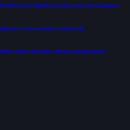
 Varuje Slovákov expertka na všetko Janka Bittó Cigániková
jšia vec od čias nacistického pálenia kníh
tika nerobí! Toto nemá v slušnej spoločnosti miesto!