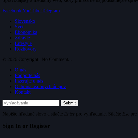
Spravodajský a mediálny web, ktorý prináša tie najpodstatnejšie sprá
Facebook
YouTube
Telegram
Slovensko
Svet
Ekonomika
Zdravie
Lifestyle
Rozhovory
© 2026 Copyright | No Comment...
O nás
Podporte nás
Inzerujte u nás
Ochrana osobných údajov
Kontakt
Submit
Napíšte hľadané slovo a stlačte
Enter
pre vyhľadanie. Stlačte
Esc
pre 
Sign In or Register