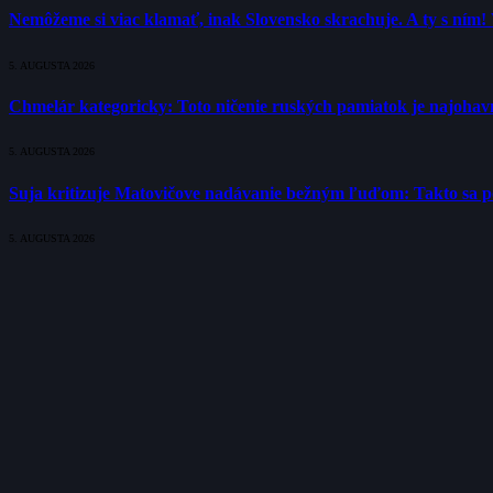
Nemôžeme si viac klamať, inak Slovensko skrachuje. A ty s ním!
5. AUGUSTA 2026
Chmelár kategoricky: Toto ničenie ruských pamiatok je najohavne
5. AUGUSTA 2026
Suja kritizuje Matovičove nadávanie bežným ľuďom: Takto sa poli
5. AUGUSTA 2026