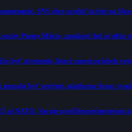
namenanie. SNS chce urobiť to isté na Slo
sochy Panny Márie, zapálený bol aj oltár p
že byť stretnutie, ktoré zmení priebeh voj
í nemajú byť verejné, platforme hrozí vyso
Ú aj NATO. Varuje pred bezpečnostnými a