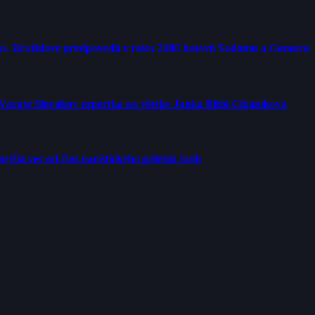
us. Bratislave predpovedá v roku 2100 hotovú Sodomu a Gomoru
 Varuje Slovákov expertka na všetko Janka Bittó Cigániková
jšia vec od čias nacistického pálenia kníh