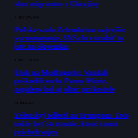
vlnu migrantov z Ukrajiny
6. AUGUSTA 2026
Poľsko vzalo Zelenskému najvyššie
vyznamenanie. SNS chce urobiť to
isté na Slovensku
1. AUGUSTA 2026
Útok na Medžugorie: Vandali
poškodili sochy Panny Márie,
zapálený bol aj oltár pri kostole
28. JÚLA 2026
Zelenskyj odletel za Trumpom. Toto
môže byť stretnutie, ktoré zmení
priebeh vojny