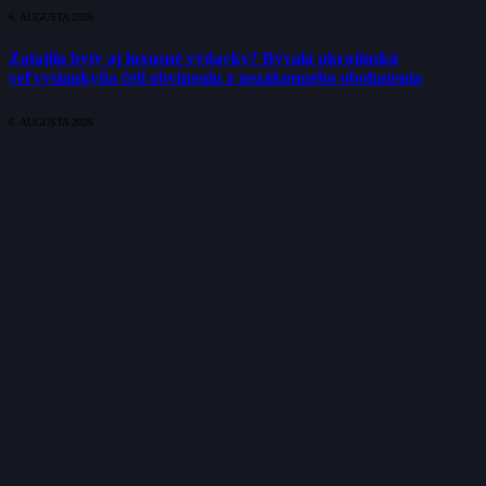
6. AUGUSTA 2026
Zatajila byty aj luxusné výdavky? Bývalá ukrajinská
veľvyslankyňa čelí obvineniu z nezákonného obohatenia
6. AUGUSTA 2026