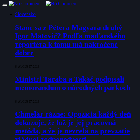
Slovensko
Stane sa z Pétera Magyara druhý
Igor Matovič? Podľa maďarského
reportéra k tomu má nakročené
dobre
6. AUGUSTA 2026
Ministri Taraba a Takáč podpísali
memorandum o národných parkoch
6. AUGUSTA 2026
Chmelár rázne: Opozícia každý deň
dokazuje, že lož je jej pracovná
metóda, a že je nezrelá na prevzatie
vládnej zodpovednosti