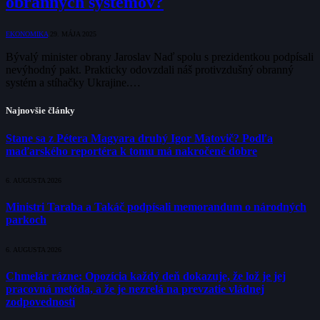
obranných systémov?
EKONOMIKA
29. MÁJA 2025
Bývalý minister obrany Jaroslav Naď spolu s prezidentkou podpísali
nevýhodný pakt. Prakticky odovzdali náš protivzdušný obranný
systém a stíhačky Ukrajine.…
Najnovšie články
Stane sa z Pétera Magyara druhý Igor Matovič? Podľa
maďarského reportéra k tomu má nakročené dobre
6. AUGUSTA 2026
Ministri Taraba a Takáč podpísali memorandum o národných
parkoch
6. AUGUSTA 2026
Chmelár rázne: Opozícia každý deň dokazuje, že lož je jej
pracovná metóda, a že je nezrelá na prevzatie vládnej
zodpovednosti