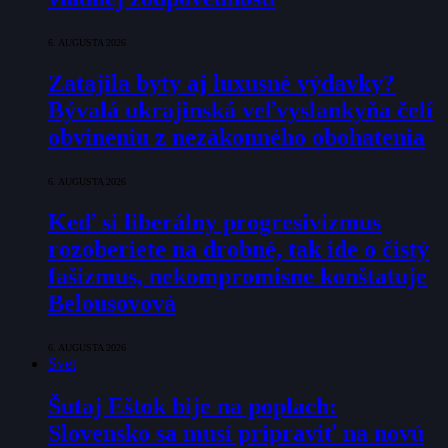
6. AUGUSTA 2026
Zatajila byty aj luxusné výdavky?
Bývalá ukrajinská veľvyslankyňa čelí
obvineniu z nezákonného obohatenia
6. AUGUSTA 2026
Keď si liberálny progresivizmus
rozoberiete na drobné, tak ide o čistý
fašizmus, nekompromisne konštatuje
Belousovová
6. AUGUSTA 2026
Svet
Šutaj Eštok bije na poplach:
Slovensko sa musí pripraviť na novú