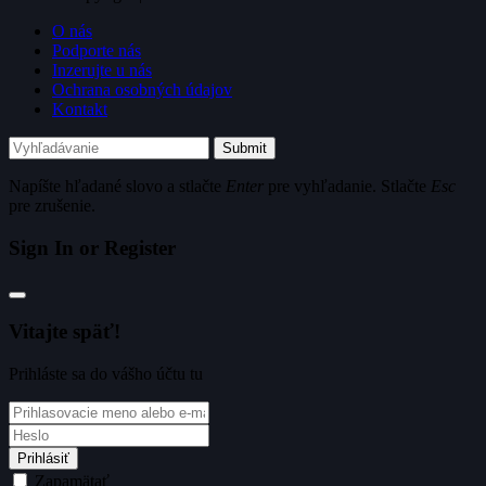
O nás
Podporte nás
Inzerujte u nás
Ochrana osobných údajov
Kontakt
Submit
Napíšte hľadané slovo a stlačte
Enter
pre vyhľadanie. Stlačte
Esc
pre zrušenie.
Sign In or Register
Vitajte späť!
Prihláste sa do vášho účtu tu
Prihlásiť
Zapamätať