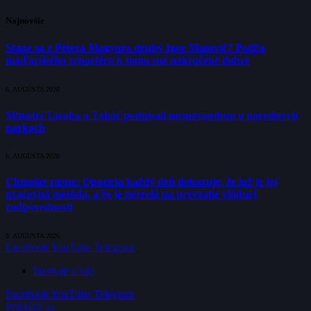
Najnovšie
Stane sa z Pétera Magyara druhý Igor Matovič? Podľa
maďarského reportéra k tomu má nakročené dobre
6. AUGUSTA 2026
Ministri Taraba a Takáč podpísali memorandum o národných
parkoch
6. AUGUSTA 2026
Chmelár rázne: Opozícia každý deň dokazuje, že lož je jej
pracovná metóda, a že je nezrelá na prevzatie vládnej
zodpovednosti
6. AUGUSTA 2026
Facebook
YouTube
Telegram
Inzerujte u nás
Facebook
YouTube
Telegram
Prihlásiť sa