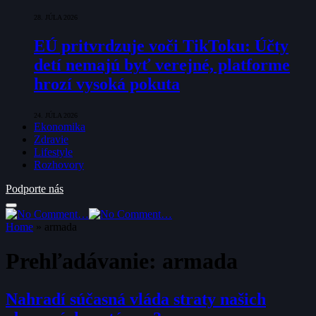
28. JÚLA 2026
EÚ pritvrdzuje voči TikToku: Účty
detí nemajú byť verejné, platforme
hrozí vysoká pokuta
24. JÚLA 2026
Ekonomika
Zdravie
Lifestyle
Rozhovory
Podporte nás
Home
»
armada
Prehľadávanie:
armada
Nahradí súčasná vláda straty našich