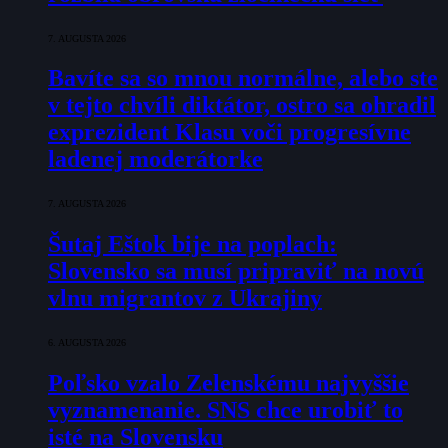
7. AUGUSTA 2026
Bavíte sa so mnou normálne, alebo ste
v tejto chvíli diktátor, ostro sa ohradil
exprezident Klasu voči progresívne
ladenej moderátorke
7. AUGUSTA 2026
Šutaj Eštok bije na poplach:
Slovensko sa musí pripraviť na novú
vlnu migrantov z Ukrajiny
6. AUGUSTA 2026
Poľsko vzalo Zelenskému najvyššie
vyznamenanie. SNS chce urobiť to
isté na Slovensku