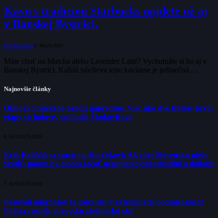
Kávu s tradíciou Starbucks nájdete už aj
v Banskej Bystrici.
EKONOMIKA
6. MÁJA 2025
Máte chuť na Matcha alebo Lavender Latté? Vychutnáte si ho aj v
Banskej Bystrici. Každá návšteva tejto kaviarne je jedinečná.…
Najnovšie články
Obnova Spišského hradu napreduje. Viac ako dve tretiny prvej
etapy sú hotové, oznámila Šimkovičová
8. AUGUSTA 2026
Erik Kaliňák sa smeje na Korčokovi: Ak chce Slovensku niečo
vrátiť, potom by mohol začať nezaplatenými odvodmi a daňami
7. AUGUSTA 2026
Pašovali migrantov za tisíce eur v extrémnych podmienkach!
Polícia rozbila obrovskú zločineckú sieť