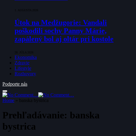
1. AUGUSTA 2026
Útok na Medžugorie: Vandali
poškodili sochy Panny Márie,
zapálený bol aj oltár pri kostole
28. JÚLA 2026
Ekonomika
Zdravie
Lifestyle
Rozhovory
Podporte nás
Home
»
banska bystrica
Prehľadávanie:
banska
bystrica