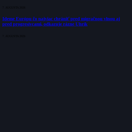
7. AUGUSTA 2026
Ideme Európu čo najviac chrániť pred migračnou vlnou aj
pred progresívcami, odkazuje rázne Uhrík
7. AUGUSTA 2026