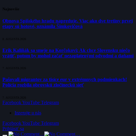
Najnovšie
Obnova Spišského hradu napreduje. Viac ako dve tretiny prvej
etapy sú hotové, oznámila Šimkovičová
8. AUGUSTA 2026
Erik Kaliňák sa smeje na Korčokovi: Ak chce Slovensku niečo
vrátiť, potom by mohol začať nezaplatenými odvodmi a daňami
7. AUGUSTA 2026
Pašovali migrantov za tisíce eur v extrémnych podmienkach!
Polícia rozbila obrovskú zločineckú sieť
7. AUGUSTA 2026
Facebook
YouTube
Telegram
Inzerujte u nás
Facebook
YouTube
Telegram
Prihlásiť sa