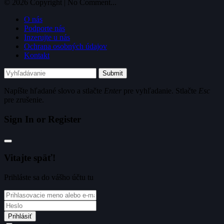
© 2026 Copyright | No Comment...
O nás
Podporte nás
Inzerujte u nás
Ochrana osobných údajov
Kontakt
Submit
Napíšte hľadané slovo a stlačte
Enter
pre vyhľadanie. Stlačte
Esc
pre zrušenie.
Sign In or Register
Vitajte späť!
Prihláste sa do vášho účtu tu
Prihlásiť