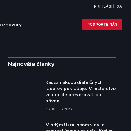
PRIHLÁSIŤ SA
Facebook
YouTube
Telegram
ozhovory
PODPORTE NÁS
Najnovšie články
Kauza nákupu diaľničných
radarov pokračuje. Ministerstvo
vnútra ide preverovať ich
pôvod
7. AUGUSTA 2026
Mladým Ukrajincom v exile
zamrzol úsmev na tvári. Krajiny