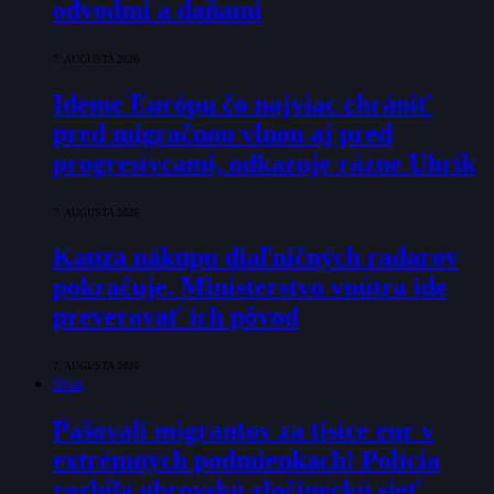
odvodmi a daňami
7. AUGUSTA 2026
Ideme Európu čo najviac chrániť
pred migračnou vlnou aj pred
progresívcami, odkazuje rázne Uhrík
7. AUGUSTA 2026
Kauza nákupu diaľničných radarov
pokračuje. Ministerstvo vnútra ide
preverovať ich pôvod
7. AUGUSTA 2026
Svet
Pašovali migrantov za tisíce eur v
extrémnych podmienkach! Polícia
rozbila obrovskú zločineckú sieť