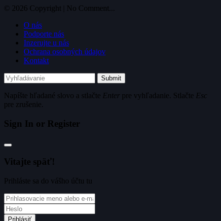
© 2026 Copyright | No Comment...
O nás
Podporte nás
Inzerujte u nás
Ochrana osobných údajov
Kontakt
Submit
Napíšte hľadané slovo a stlačte
Enter
pre vyhľadanie. Stlačte
Esc
pre zrušenie.
Sign In or Register
Vitajte späť!
Prihláste sa do vášho účtu tu
Prihlásiť