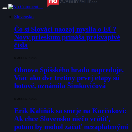
Slovensko
Čo si Slováci naozaj myslia o EÚ?
Nový prieskum prináša prekvapivé
čísla
8. AUGUSTA 2026
Obnova Spišského hradu napreduje.
Viac ako dve tretiny prvej etapy sú
hotové, oznámila Šimkovičová
8. AUGUSTA 2026
Erik Kaliňák sa smeje na Korčokovi:
Ak chce Slovensku niečo vrátiť,
potom by mohol začať nezaplatenými