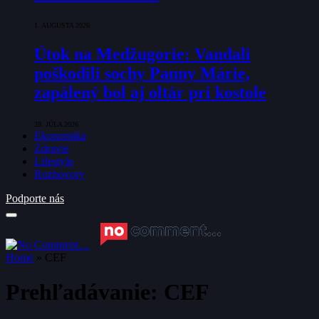
1. AUGUSTA 2026
Útok na Medžugorie: Vandali
poškodili sochy Panny Márie,
zapálený bol aj oltár pri kostole
28. JÚLA 2026
Ekonomika
Zdravie
Lifestyle
Rozhovory
Podporte nás
Home
»
CEF
Prehľadávanie:
CEF