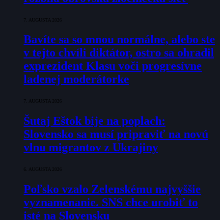
7. AUGUSTA 2026
Bavíte sa so mnou normálne, alebo ste
v tejto chvíli diktátor, ostro sa ohradil
exprezident Klasu voči progresívne
ladenej moderátorke
7. AUGUSTA 2026
Šutaj Eštok bije na poplach:
Slovensko sa musí pripraviť na novú
vlnu migrantov z Ukrajiny
6. AUGUSTA 2026
Poľsko vzalo Zelenskému najvyššie
vyznamenanie. SNS chce urobiť to
isté na Slovensku