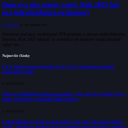
Doprava ako motor rastu: Rok 2025 bol
pre infraštruktúru prelomový
SLOVENSKO
31. DECEMBRA 2025
Otvorené diaľnice, rozbehnuté PPP projekty a návrat vnútroštátneho
letectva. Rok 2025 ukázal, že investície do dopravy majú zásadný
vplyv na…
Najnovšie články
Čo si Slováci naozaj myslia o EÚ? Nový prieskum prináša
prekvapivé čísla
8. AUGUSTA 2026
Obnova Spišského hradu napreduje. Viac ako dve tretiny prvej
etapy sú hotové, oznámila Šimkovičová
8. AUGUSTA 2026
Erik Kaliňák sa smeje na Korčokovi: Ak chce Slovensku niečo
vrátiť, potom by mohol začať nezaplatenými odvodmi a daňami