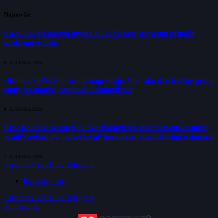
Najnovšie
Čo si Slováci naozaj myslia o EÚ? Nový prieskum prináša
prekvapivé čísla
8. AUGUSTA 2026
Obnova Spišského hradu napreduje. Viac ako dve tretiny prvej
etapy sú hotové, oznámila Šimkovičová
8. AUGUSTA 2026
Erik Kaliňák sa smeje na Korčokovi: Ak chce Slovensku niečo
vrátiť, potom by mohol začať nezaplatenými odvodmi a daňami
7. AUGUSTA 2026
Facebook
YouTube
Telegram
Inzerujte u nás
Facebook
YouTube
Telegram
Prihlásiť sa