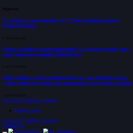
Najnovšie
Čo si Slováci naozaj myslia o EÚ? Nový prieskum prináša
prekvapivé čísla
8. AUGUSTA 2026
Obnova Spišského hradu napreduje. Viac ako dve tretiny prvej
etapy sú hotové, oznámila Šimkovičová
8. AUGUSTA 2026
Erik Kaliňák sa smeje na Korčokovi: Ak chce Slovensku niečo
vrátiť, potom by mohol začať nezaplatenými odvodmi a daňami
7. AUGUSTA 2026
Facebook
YouTube
Telegram
Inzerujte u nás
Facebook
YouTube
Telegram
Prihlásiť sa