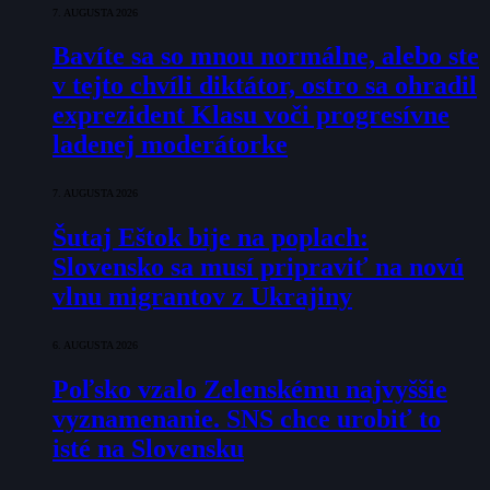
7. AUGUSTA 2026
Bavíte sa so mnou normálne, alebo ste
v tejto chvíli diktátor, ostro sa ohradil
exprezident Klasu voči progresívne
ladenej moderátorke
7. AUGUSTA 2026
Šutaj Eštok bije na poplach:
Slovensko sa musí pripraviť na novú
vlnu migrantov z Ukrajiny
6. AUGUSTA 2026
Poľsko vzalo Zelenskému najvyššie
vyznamenanie. SNS chce urobiť to
isté na Slovensku