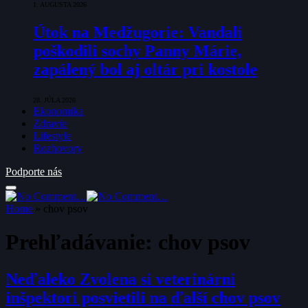
1. AUGUSTA 2026
Útok na Medžugorie: Vandali
poškodili sochy Panny Márie,
zapálený bol aj oltár pri kostole
28. JÚLA 2026
Ekonomika
Zdravie
Lifestyle
Rozhovory
Podporte nás
Home
»
chov psov
Prehľadávanie:
chov psov
Neďaleko Zvolena si veterinárni
inšpektori posvietili na ďalší chov psov