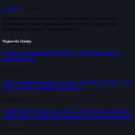
SLOVENSKO
17. JÚLA 2025
Veterinárni lekári vykonali na základe podnetu v obci Budča
neohlásenú kontrolu registrovaného chovného zariadenia pre
spoločenské zvieratá. V tomto zariadení…
Najnovšie články
Čo si Slováci naozaj myslia o EÚ? Nový prieskum prináša
prekvapivé čísla
8. AUGUSTA 2026
Obnova Spišského hradu napreduje. Viac ako dve tretiny prvej
etapy sú hotové, oznámila Šimkovičová
8. AUGUSTA 2026
Erik Kaliňák sa smeje na Korčokovi: Ak chce Slovensku niečo
vrátiť, potom by mohol začať nezaplatenými odvodmi a daňami
7. AUGUSTA 2026