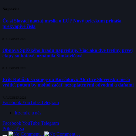
Najnovšie
Čo si Slováci naozaj myslia o EÚ? Nový prieskum prináša
prekvapivé čísla
8. AUGUSTA 2026
Obnova Spišského hradu napreduje. Viac ako dve tretiny prvej
etapy sú hotové, oznámila Šimkovičová
8. AUGUSTA 2026
Erik Kaliňák sa smeje na Korčokovi: Ak chce Slovensku niečo
vrátiť, potom by mohol začať nezaplatenými odvodmi a daňami
7. AUGUSTA 2026
Facebook
YouTube
Telegram
Inzerujte u nás
Facebook
YouTube
Telegram
Prihlásiť sa