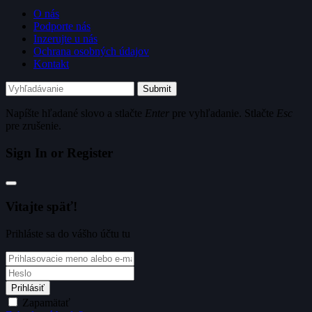
O nás
Podporte nás
Inzerujte u nás
Ochrana osobných údajov
Kontakt
Submit
Napíšte hľadané slovo a stlačte
Enter
pre vyhľadanie. Stlačte
Esc
pre zrušenie.
Sign In or Register
Vitajte späť!
Prihláste sa do vášho účtu tu
Prihlásiť
Zapamätať