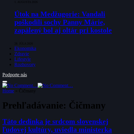
1. AUGUSTA 2026
Útok na Medžugorie: Vandali
poškodili sochy Panny Márie,
zapálený bol aj oltár pri kostole
28. JÚLA 2026
Ekonomika
Zdravie
Lifestyle
Rozhovory
Podporte nás
Home
»
Čičmany
Prehľadávanie:
Čičmany
Táto dedinka je srdcom slovenskej
ľudovej kultúry, uviedla ministerka