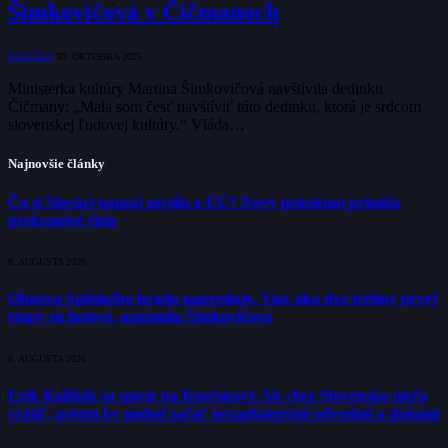
Šimkovičová v Čičmanoch
KULTÚRA
30. OKTÓBRA 2025
Ministerka kultúry Martina Šimkovičová navštívila dedinku
Čičmany: „Mala som česť navštíviť túto dedinku, ktorá je srdcom
slovenskej ľudovej kultúry.“ Vláda…
Najnovšie články
Čo si Slováci naozaj myslia o EÚ? Nový prieskum prináša
prekvapivé čísla
8. AUGUSTA 2026
Obnova Spišského hradu napreduje. Viac ako dve tretiny prvej
etapy sú hotové, oznámila Šimkovičová
8. AUGUSTA 2026
Erik Kaliňák sa smeje na Korčokovi: Ak chce Slovensku niečo
vrátiť, potom by mohol začať nezaplatenými odvodmi a daňami