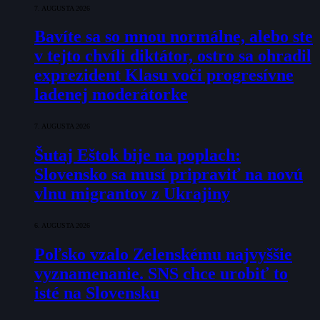
7. AUGUSTA 2026
Bavíte sa so mnou normálne, alebo ste
v tejto chvíli diktátor, ostro sa ohradil
exprezident Klasu voči progresívne
ladenej moderátorke
7. AUGUSTA 2026
Šutaj Eštok bije na poplach:
Slovensko sa musí pripraviť na novú
vlnu migrantov z Ukrajiny
6. AUGUSTA 2026
Poľsko vzalo Zelenskému najvyššie
vyznamenanie. SNS chce urobiť to
isté na Slovensku