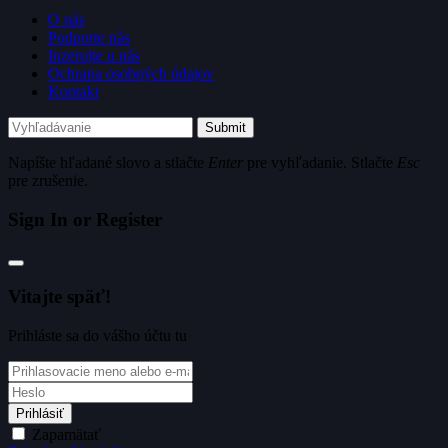
O nás
Podporte nás
Inzerujte u nás
Ochrana osobných údajov
Kontakt
Submit
Napíšte hľadané slovo a stlačte
Enter
pre vyhľadanie. Stlačte
Esc
pre zrušenie.
Sign In or Register
Vitajte späť!
Prihláste sa do vášho účtu tu
Prihlásiť
Zapamätať