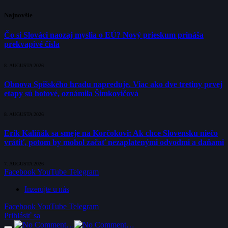
Najnovšie
Čo si Slováci naozaj myslia o EÚ? Nový prieskum prináša
prekvapivé čísla
8. AUGUSTA 2026
Obnova Spišského hradu napreduje. Viac ako dve tretiny prvej
etapy sú hotové, oznámila Šimkovičová
8. AUGUSTA 2026
Erik Kaliňák sa smeje na Korčokovi: Ak chce Slovensku niečo
vrátiť, potom by mohol začať nezaplatenými odvodmi a daňami
7. AUGUSTA 2026
Facebook
YouTube
Telegram
Inzerujte u nás
Facebook
YouTube
Telegram
Prihlásiť sa