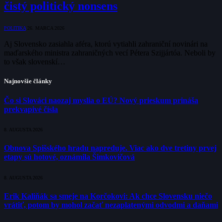
čistý politický nonsens
POLITIKA
26. MARCA 2026
Aj Slovensko zasiahla aféra, ktorú vytiahli zahraniční novinári na
maďarského ministra zahraničných vecí Pétera Szijjártóa. Neboli by
to však slovenskí…
Najnovšie články
Čo si Slováci naozaj myslia o EÚ? Nový prieskum prináša
prekvapivé čísla
8. AUGUSTA 2026
Obnova Spišského hradu napreduje. Viac ako dve tretiny prvej
etapy sú hotové, oznámila Šimkovičová
8. AUGUSTA 2026
Erik Kaliňák sa smeje na Korčokovi: Ak chce Slovensku niečo
vrátiť, potom by mohol začať nezaplatenými odvodmi a daňami