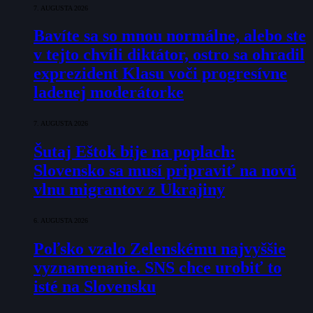
7. AUGUSTA 2026
Bavíte sa so mnou normálne, alebo ste
v tejto chvíli diktátor, ostro sa ohradil
exprezident Klasu voči progresívne
ladenej moderátorke
7. AUGUSTA 2026
Šutaj Eštok bije na poplach:
Slovensko sa musí pripraviť na novú
vlnu migrantov z Ukrajiny
6. AUGUSTA 2026
Poľsko vzalo Zelenskému najvyššie
vyznamenanie. SNS chce urobiť to
isté na Slovensku