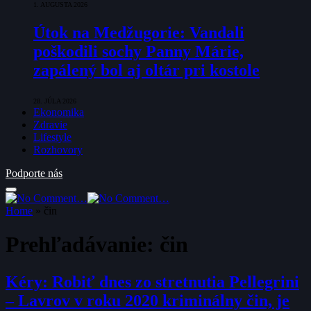
1. AUGUSTA 2026
Útok na Medžugorie: Vandali
poškodili sochy Panny Márie,
zapálený bol aj oltár pri kostole
28. JÚLA 2026
Ekonomika
Zdravie
Lifestyle
Rozhovory
Podporte nás
Home
»
čin
Prehľadávanie:
čin
Kéry: Robiť dnes zo stretnutia Pellegrini
– Lavrov v roku 2020 kriminálny čin, je