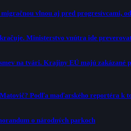
 migračnou vlnou aj pred progresívcami, o
račuje. Ministerstvo vnútra ide preverova
smev na tvári. Krajiny EÚ majú zakázané 
r Matovič? Podľa maďarského reportéra k 
emorandum o národných parkoch