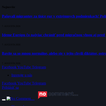
Najnovšie
Pašovali migrantov za tisíce eur v extrémnych podmienkach! Polí
7. AUGUSTA 2026
Ideme Európu čo najviac chrániť pred migračnou vlnou aj pred 
7. AUGUSTA 2026
Bavíte sa so mnou normálne, alebo ste v tejto chvíli diktátor, os
7. AUGUSTA 2026
Facebook
YouTube
Telegram
Inzerujte u nás
Facebook
YouTube
Telegram
Prihlásiť sa