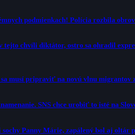
trémnych podmienkach! Polícia rozbila obrov
 tejto chvíli diktátor, ostro sa ohradil exp
o sa musí pripraviť na novú vlnu migrantov 
namenanie. SNS chce urobiť to isté na Slo
sochy Panny Márie, zapálený bol aj oltár p