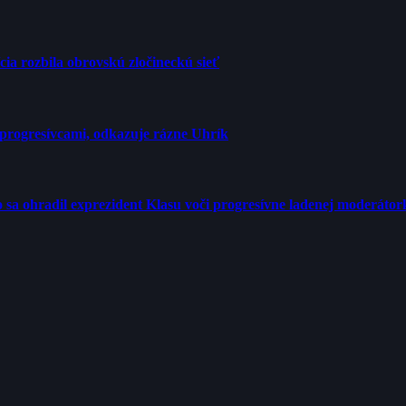
cia rozbila obrovskú zločineckú sieť
progresívcami, odkazuje rázne Uhrík
tro sa ohradil exprezident Klasu voči progresívne ladenej moderátor