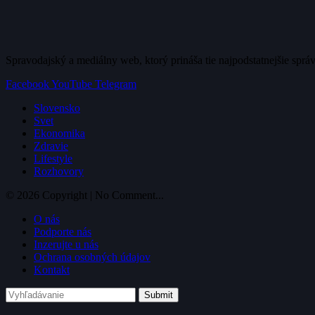
Spravodajský a mediálny web, ktorý prináša tie najpodstatnejšie sprá
Facebook
YouTube
Telegram
Slovensko
Svet
Ekonomika
Zdravie
Lifestyle
Rozhovory
© 2026 Copyright | No Comment...
O nás
Podporte nás
Inzerujte u nás
Ochrana osobných údajov
Kontakt
Submit