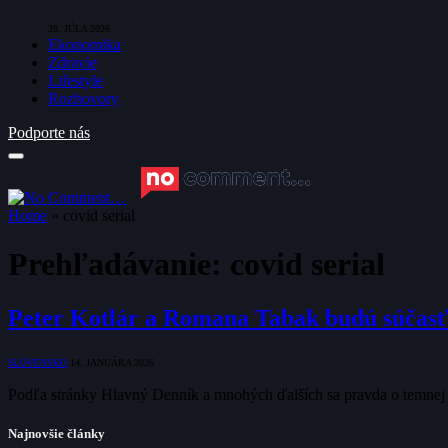
28. JÚLA 2026
Ekonomika
Zdravie
Lifestyle
Rozhovory
Podporte nás
Home
»
covid serial
Prehľadávanie:
covid serial
Peter Kotlár a Romana Tabak budú súčas
SLOVENSKO
14. JANUÁRA 2026
Podľa stránky Hlavný Denník a mnohých ďalších sa pravda o temnej 
Najnovšie články