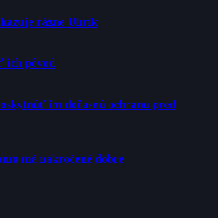
dkazuje rázne Uhrík
ť ich pôvod
poskytnúť im dočasnú ochranu pred
tomu má nakročené dobre