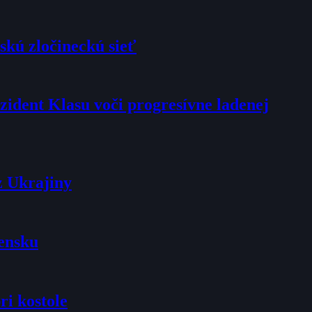
skú zločineckú sieť
rezident Klasu voči progresívne ladenej
z Ukrajiny
vensku
ri kostole