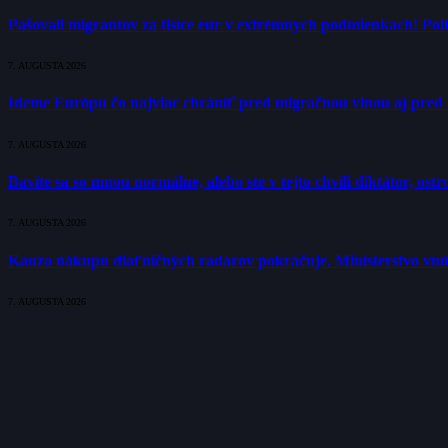
Pašovali migrantov za tisíce eur v extrémnych podmienkach! Polí
7. AUGUSTA 2026
Ideme Európu čo najviac chrániť pred migračnou vlnou aj pred 
7. AUGUSTA 2026
Bavíte sa so mnou normálne, alebo ste v tejto chvíli diktátor, os
7. AUGUSTA 2026
Kauza nákupu diaľničných radarov pokračuje. Ministerstvo vnú
7. AUGUSTA 2026