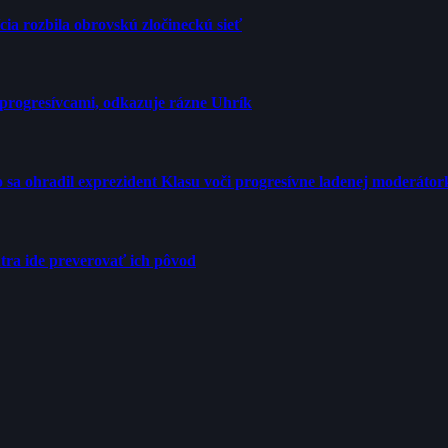
cia rozbila obrovskú zločineckú sieť
progresívcami, odkazuje rázne Uhrík
tro sa ohradil exprezident Klasu voči progresívne ladenej moderátor
tra ide preverovať ich pôvod