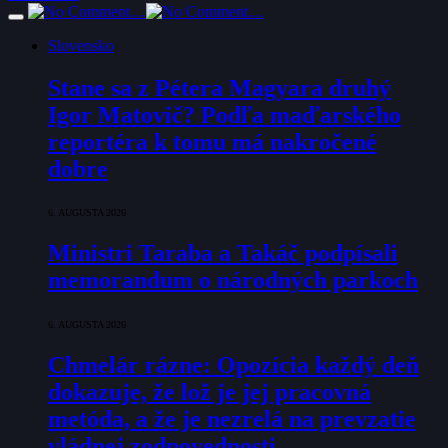
Slovensko
Stane sa z Pétera Magyara druhý
Igor Matovič? Podľa maďarského
reportéra k tomu má nakročené
dobre
6. AUGUSTA 2026
Ministri Taraba a Takáč podpísali
memorandum o národných parkoch
6. AUGUSTA 2026
Chmelár rázne: Opozícia každý deň
dokazuje, že lož je jej pracovná
metóda, a že je nezrelá na prevzatie
vládnej zodpovednosti