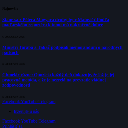
Najnovšie
Stane sa z Pétera Magyara druhý Igor Matovič? Podľa
maďarského reportéra k tomu má nakročené dobre
6. AUGUSTA 2026
Ministri Taraba a Takáč podpísali memorandum o národných
parkoch
6. AUGUSTA 2026
Chmelár rázne: Opozícia každý deň dokazuje, že lož je jej
pracovná metóda, a že je nezrelá na prevzatie vládnej
zodpovednosti
6. AUGUSTA 2026
Facebook
YouTube
Telegram
Inzerujte u nás
Facebook
YouTube
Telegram
Prihlásiť sa