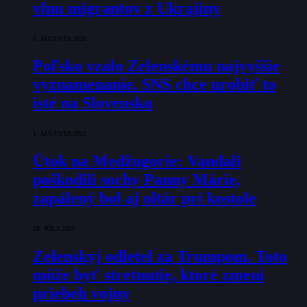
vlnu migrantov z Ukrajiny
6. AUGUSTA 2026
Poľsko vzalo Zelenskému najvyššie
vyznamenanie. SNS chce urobiť to
isté na Slovensku
1. AUGUSTA 2026
Útok na Medžugorie: Vandali
poškodili sochy Panny Márie,
zapálený bol aj oltár pri kostole
28. JÚLA 2026
Zelenskyj odletel za Trumpom. Toto
môže byť stretnutie, ktoré zmení
priebeh vojny