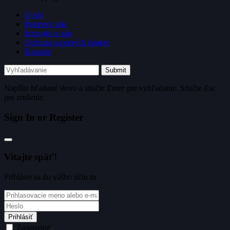
O nás
Podporte nás
Inzerujte u nás
Ochrana osobných údajov
Kontakt
Submit
Napíšte hľadané slovo a stlačte
Enter
pre vyhľadanie. Stlačte
Esc
pre zrušenie.
Sign In or Register
Vitajte späť!
Prihláste sa do vášho účtu tu
Prihlásiť
Zapamätať