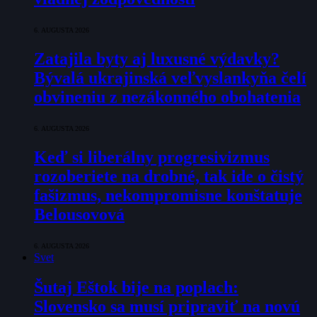
6. AUGUSTA 2026
Zatajila byty aj luxusné výdavky?
Bývalá ukrajinská veľvyslankyňa čelí
obvineniu z nezákonného obohatenia
6. AUGUSTA 2026
Keď si liberálny progresivizmus
rozoberiete na drobné, tak ide o čistý
fašizmus, nekompromisne konštatuje
Belousovová
6. AUGUSTA 2026
Svet
Šutaj Eštok bije na poplach:
Slovensko sa musí pripraviť na novú