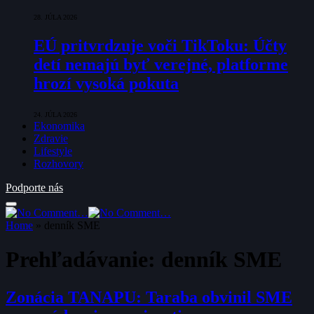
28. JÚLA 2026
EÚ pritvrdzuje voči TikToku: Účty
detí nemajú byť verejné, platforme
hrozí vysoká pokuta
24. JÚLA 2026
Ekonomika
Zdravie
Lifestyle
Rozhovory
Podporte nás
Home
»
denník SME
Prehľadávanie:
denník SME
Zonácia TANAPU: Taraba obvinil SME