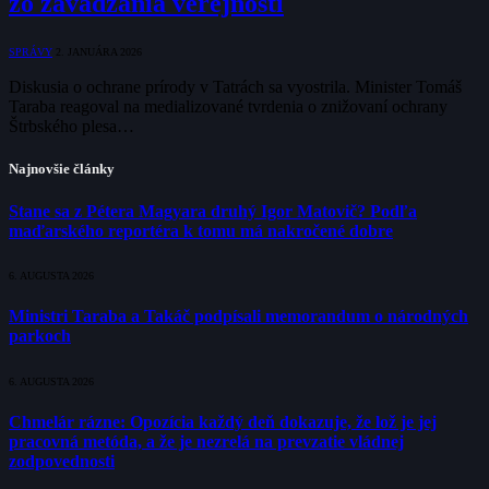
zo zavádzania verejnosti
SPRÁVY
2. JANUÁRA 2026
Diskusia o ochrane prírody v Tatrách sa vyostrila. Minister Tomáš
Taraba reagoval na medializované tvrdenia o znižovaní ochrany
Štrbského plesa…
Najnovšie články
Stane sa z Pétera Magyara druhý Igor Matovič? Podľa
maďarského reportéra k tomu má nakročené dobre
6. AUGUSTA 2026
Ministri Taraba a Takáč podpísali memorandum o národných
parkoch
6. AUGUSTA 2026
Chmelár rázne: Opozícia každý deň dokazuje, že lož je jej
pracovná metóda, a že je nezrelá na prevzatie vládnej
zodpovednosti