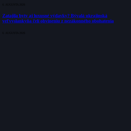
6. AUGUSTA 2026
Zatajila byty aj luxusné výdavky? Bývalá ukrajinská
veľvyslankyňa čelí obvineniu z nezákonného obohatenia
6. AUGUSTA 2026