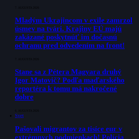
7. AUGUSTA 2026
Mladým Ukrajincom v exile zamrzol
úsmev na tvári. Krajiny EÚ majú
zakázané poskytnúť im dočasnú
ochranu pred odvedením na front!
7. AUGUSTA 2026
Stane sa z Pétera Magyara druhý
Igor Matovič? Podľa maďarského
reportéra k tomu má nakročené
dobre
6. AUGUSTA 2026
Svet
Pašovali migrantov za tisíce eur v
extrémnych podmienkach! Polícia