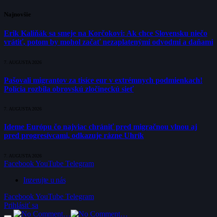
Najnovšie
Erik Kaliňák sa smeje na Korčokovi: Ak chce Slovensku niečo
vrátiť, potom by mohol začať nezaplatenými odvodmi a daňami
7. AUGUSTA 2026
Pašovali migrantov za tisíce eur v extrémnych podmienkach!
Polícia rozbila obrovskú zločineckú sieť
7. AUGUSTA 2026
Ideme Európu čo najviac chrániť pred migračnou vlnou aj
pred progresívcami, odkazuje rázne Uhrík
7. AUGUSTA 2026
Facebook
YouTube
Telegram
Inzerujte u nás
Facebook
YouTube
Telegram
Prihlásiť sa