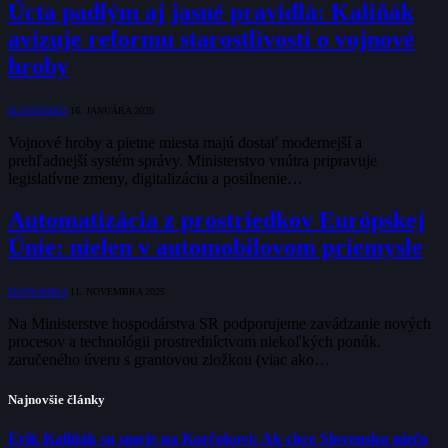
Úcta padlým aj jasné pravidlá: Kaliňák
avizuje reformu starostlivosti o vojnové
hroby
SLOVENSKO
16. JANUÁRA 2026
Vojnové hroby a pietne miesta majú dostať modernejší a
prehľadnejší systém správy. Ministerstvo vnútra pripravuje
legislatívne zmeny, digitalizáciu a posilnenie…
Automatizácia z prostriedkov Európskej
Únie: nielen v automobilovom priemysle
EKONOMIKA
11. NOVEMBRA 2025
Na Ministerstve hospodárstva SR podporujeme zavádzanie nových
procesov a technológii prostredníctvom niekoľkých ponúk.
zaručeného úveru s grantovou zložkou (viac ako…
Najnovšie články
Erik Kaliňák sa smeje na Korčokovi: Ak chce Slovensku niečo