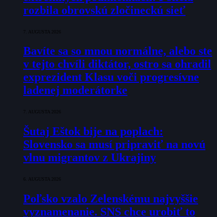
rozbila obrovskú zločineckú sieť
7. AUGUSTA 2026
Bavíte sa so mnou normálne, alebo ste
v tejto chvíli diktátor, ostro sa ohradil
exprezident Klasu voči progresívne
ladenej moderátorke
7. AUGUSTA 2026
Šutaj Eštok bije na poplach:
Slovensko sa musí pripraviť na novú
vlnu migrantov z Ukrajiny
6. AUGUSTA 2026
Poľsko vzalo Zelenskému najvyššie
vyznamenanie. SNS chce urobiť to