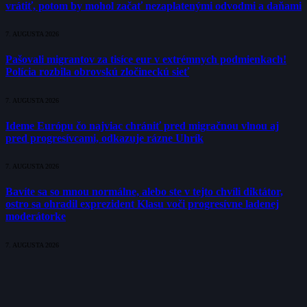
vrátiť, potom by mohol začať nezaplatenými odvodmi a daňami
7. AUGUSTA 2026
Pašovali migrantov za tisíce eur v extrémnych podmienkach!
Polícia rozbila obrovskú zločineckú sieť
7. AUGUSTA 2026
Ideme Európu čo najviac chrániť pred migračnou vlnou aj
pred progresívcami, odkazuje rázne Uhrík
7. AUGUSTA 2026
Bavíte sa so mnou normálne, alebo ste v tejto chvíli diktátor,
ostro sa ohradil exprezident Klasu voči progresívne ladenej
moderátorke
7. AUGUSTA 2026