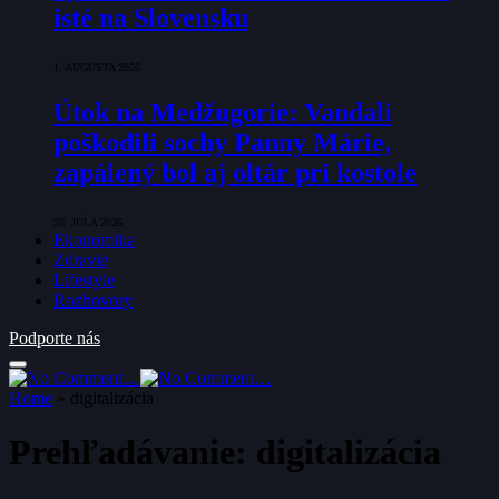
isté na Slovensku
1. AUGUSTA 2026
Útok na Medžugorie: Vandali
poškodili sochy Panny Márie,
zapálený bol aj oltár pri kostole
28. JÚLA 2026
Ekonomika
Zdravie
Lifestyle
Rozhovory
Podporte nás
Home
»
digitalizácia
Prehľadávanie:
digitalizácia