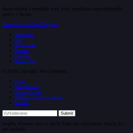
Spravodajský a mediálny web, ktorý prináša tie najpodstatnejšie
správy v kocke.
Facebook
YouTube
Telegram
Slovensko
Svet
Ekonomika
Zdravie
Lifestyle
Rozhovory
© 2026 Copyright | No Comment...
O nás
Podporte nás
Inzerujte u nás
Ochrana osobných údajov
Kontakt
Submit
Napíšte hľadané slovo a stlačte
Enter
pre vyhľadanie. Stlačte
Esc
pre zrušenie.