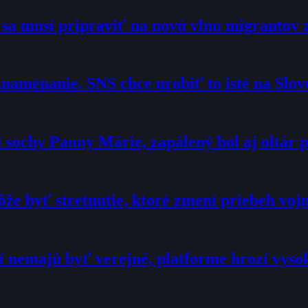
o sa musí pripraviť na novú vlnu migrantov 
namenanie. SNS chce urobiť to isté na Slo
sochy Panny Márie, zapálený bol aj oltár p
že byť stretnutie, ktoré zmení priebeh voj
í nemajú byť verejné, platforme hrozí vyso