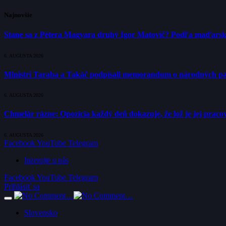
Najnovšie
Stane sa z Pétera Magyara druhý Igor Matovič? Podľa maďarsk
6. AUGUSTA 2026
Ministri Taraba a Takáč podpísali memorandum o národných p
6. AUGUSTA 2026
Chmelár rázne: Opozícia každý deň dokazuje, že lož je jej pracov
6. AUGUSTA 2026
Facebook
YouTube
Telegram
Inzerujte u nás
Facebook
YouTube
Telegram
Prihlásiť sa
Slovensko