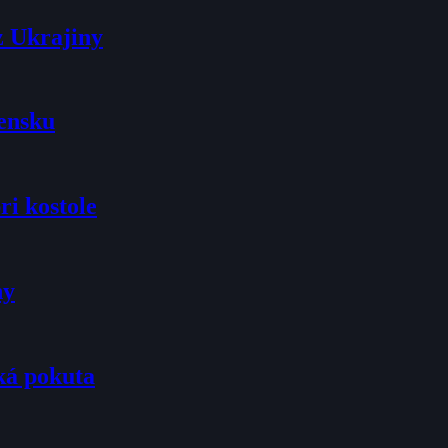
z Ukrajiny
vensku
ri kostole
ny
ká pokuta