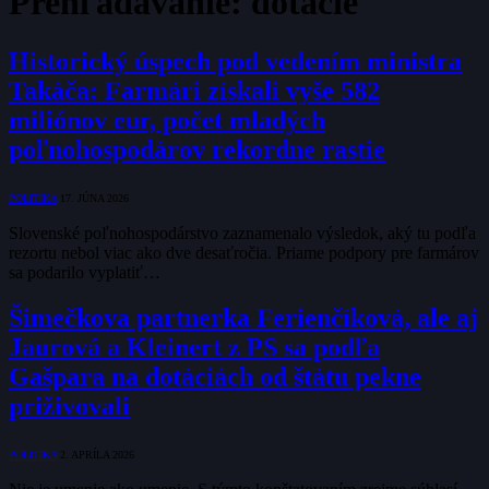
Prehľadávanie:
dotácie
Historický úspech pod vedením ministra
Takáča: Farmári získali vyše 582
miliónov eur, počet mladých
poľnohospodárov rekordne rastie
POLITIKA
17. JÚNA 2026
Slovenské poľnohospodárstvo zaznamenalo výsledok, aký tu podľa
rezortu nebol viac ako dve desaťročia. Priame podpory pre farmárov
sa podarilo vyplatiť…
Šimečkova partnerka Ferienčíková, ale aj
Jaurová a Kleinert z PS sa podľa
Gašpara na dotáciách od štátu pekne
priživovali
POLITIKA
2. APRÍLA 2026