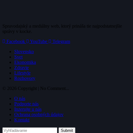
Spravodajský a mediálny web, ktorý prináša tie najpodstatnejšie
správy v kocke.
Facebook
YouTube
Telegram
Slovensko
Svet
Ekonomika
Zdravie
Lifestyle
Rozhovory
© 2026 Copyright | No Comment...
O nás
Podporte nás
Inzerujte u nás
Ochrana osobných údajov
Kontakt
Submit