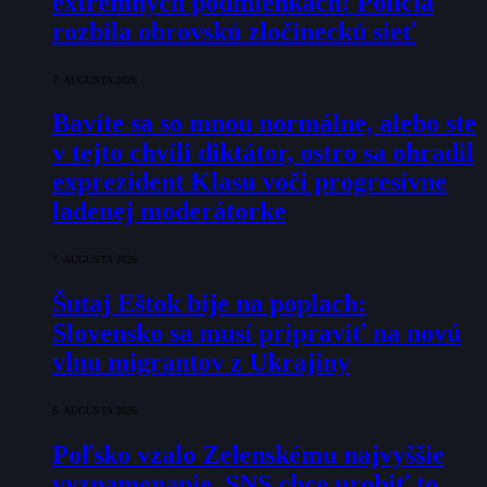
extrémnych podmienkach! Polícia
rozbila obrovskú zločineckú sieť
7. AUGUSTA 2026
Bavíte sa so mnou normálne, alebo ste
v tejto chvíli diktátor, ostro sa ohradil
exprezident Klasu voči progresívne
ladenej moderátorke
7. AUGUSTA 2026
Šutaj Eštok bije na poplach:
Slovensko sa musí pripraviť na novú
vlnu migrantov z Ukrajiny
6. AUGUSTA 2026
Poľsko vzalo Zelenskému najvyššie
vyznamenanie. SNS chce urobiť to