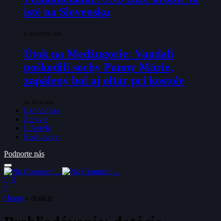
isté na Slovensku
1. AUGUSTA 2026
Útok na Medžugorie: Vandali
poškodili sochy Panny Márie,
zapálený bol aj oltár pri kostole
28. JÚLA 2026
Ekonomika
Zdravie
Lifestyle
Rozhovory
Podporte nás
Home
»
dotácie