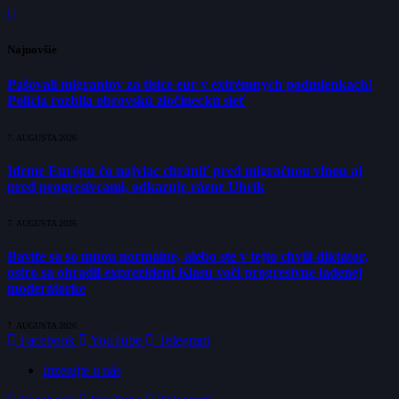
Najnovšie
Pašovali migrantov za tisíce eur v extrémnych podmienkach!
Polícia rozbila obrovskú zločineckú sieť
7. AUGUSTA 2026
Ideme Európu čo najviac chrániť pred migračnou vlnou aj
pred progresívcami, odkazuje rázne Uhrík
7. AUGUSTA 2026
Bavíte sa so mnou normálne, alebo ste v tejto chvíli diktátor,
ostro sa ohradil exprezident Klasu voči progresívne ladenej
moderátorke
7. AUGUSTA 2026
Facebook
YouTube
Telegram
Inzerujte u nás