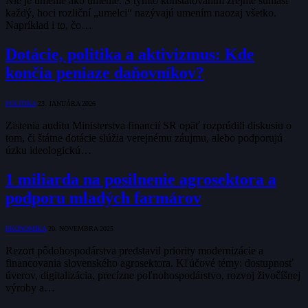
Nie je umenie ako umenie. S týmto konštatovaním zrejme súhlasí
každý, hoci rozliční „umelci“ nazývajú umením naozaj všetko.
Napríklad i to, čo…
Dotácie, politika a aktivizmus: Kde
končia peniaze daňovníkov?
POLITIKA
23. JANUÁRA 2026
Zistenia auditu Ministerstva financií SR opäť rozprúdili diskusiu o
tom, či štátne dotácie slúžia verejnému záujmu, alebo podporujú
úzku ideologickú…
1 miliarda na posilnenie agrosektora a
podporu mladých farmárov
EKONOMIKA
20. NOVEMBRA 2025
Rezort pôdohospodárstva predstavil priority modernizácie a
financovania slovenského agrosektora. Kľúčové témy: dostupnosť
úverov, digitalizácia, precízne poľnohospodárstvo, rozvoj živočíšnej
výroby a…