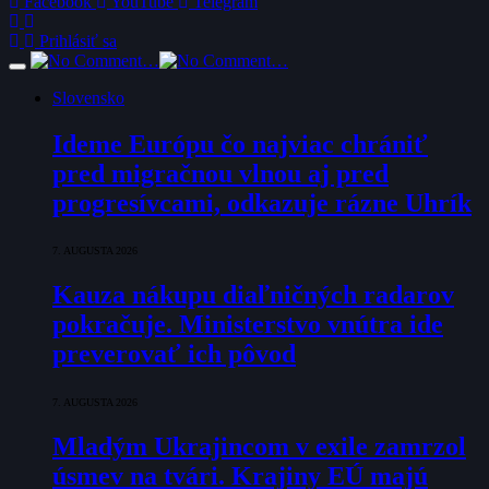
Facebook
YouTube
Telegram
Prihlásiť sa
Slovensko
Ideme Európu čo najviac chrániť
pred migračnou vlnou aj pred
progresívcami, odkazuje rázne Uhrík
7. AUGUSTA 2026
Kauza nákupu diaľničných radarov
pokračuje. Ministerstvo vnútra ide
preverovať ich pôvod
7. AUGUSTA 2026
Mladým Ukrajincom v exile zamrzol
úsmev na tvári. Krajiny EÚ majú