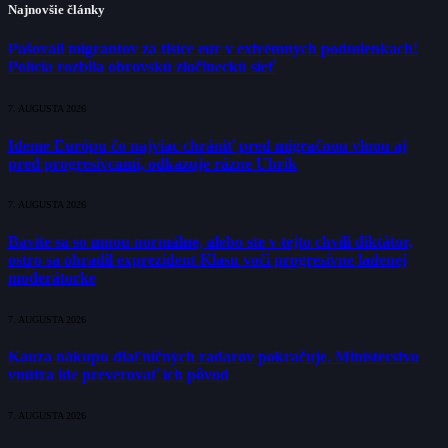
Najnovšie články
Pašovali migrantov za tisíce eur v extrémnych podmienkach!
Polícia rozbila obrovskú zločineckú sieť
7. AUGUSTA 2026
Ideme Európu čo najviac chrániť pred migračnou vlnou aj
pred progresívcami, odkazuje rázne Uhrík
7. AUGUSTA 2026
Bavíte sa so mnou normálne, alebo ste v tejto chvíli diktátor,
ostro sa ohradil exprezident Klasu voči progresívne ladenej
moderátorke
7. AUGUSTA 2026
Kauza nákupu diaľničných radarov pokračuje. Ministerstvo
vnútra ide preverovať ich pôvod
7. AUGUSTA 2026