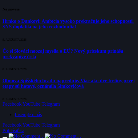
Najnovšie
Hrnko o Dankovi: Ambícia vysoko prekračuje jeho schopnosti.
SNS doplatila na jeho rozhodnutia!
9. AUGUSTA 2026
Čo si Slováci naozaj myslia o EÚ? Nový prieskum prináša
prekvapivé čísla
8. AUGUSTA 2026
Obnova Spišského hradu napreduje. Viac ako dve tretiny prvej
etapy sú hotové, oznámila Šimkovičová
8. AUGUSTA 2026
Facebook
YouTube
Telegram
Inzerujte u nás
Facebook
YouTube
Telegram
Prihlásiť sa