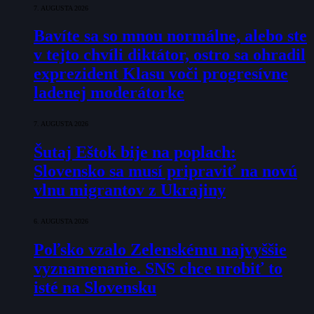
7. AUGUSTA 2026
Bavíte sa so mnou normálne, alebo ste
v tejto chvíli diktátor, ostro sa ohradil
exprezident Klasu voči progresívne
ladenej moderátorke
7. AUGUSTA 2026
Šutaj Eštok bije na poplach:
Slovensko sa musí pripraviť na novú
vlnu migrantov z Ukrajiny
6. AUGUSTA 2026
Poľsko vzalo Zelenskému najvyššie
vyznamenanie. SNS chce urobiť to
isté na Slovensku