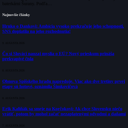
baterkárni Šurany. Podľa…
Najnovšie články
Hrnko o Dankovi: Ambícia vysoko prekračuje jeho schopnosti.
SNS doplatila na jeho rozhodnutia!
9. AUGUSTA 2026
Čo si Slováci naozaj myslia o EÚ? Nový prieskum prináša
prekvapivé čísla
8. AUGUSTA 2026
Obnova Spišského hradu napreduje. Viac ako dve tretiny prvej
etapy sú hotové, oznámila Šimkovičová
8. AUGUSTA 2026
Erik Kaliňák sa smeje na Korčokovi: Ak chce Slovensku niečo
vrátiť, potom by mohol začať nezaplatenými odvodmi a daňami
7. AUGUSTA 2026