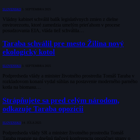
SLOVENSKO
5. SEPTEMBRA 2025
Vládny kabinet schválil balík legislatívnych zmien z dielne
envirorezortu, ktoré zamedzia umelým prieťahom v procese
posudzovania EIA, vláda tiež schválila…
Taraba schválil pre mesto Žilina nový
ekologický kotol
SLOVENSKO
3. SEPTEMBRA 2025
Podpredseda vlády a minister životného prostredia Tomáš Taraba v
rozkladovom konaní vydal súhlas na postavenie moderného parného
kotla na biomasu…
Strápňujete sa pred celým národom,
odkazuje Taraba opozícii
SLOVENSKO
14. JÚLA 2025
Podpredseda vlády SR a minister životného prostredia Tomáš
Taraba reaguje na dnešnú tlačovú konferenciu opozičnej strany o