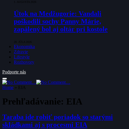
1. AUGUSTA 2026
Útok na Medžugorie: Vandali
poškodili sochy Panny Márie,
zapálený bol aj oltár pri kostole
28. JÚLA 2026
Ekonomika
Zdravie
Lifestyle
Rozhovory
Podporte nás
Home
»
EIA
Prehľadávanie:
EIA
Taraba ide robiť poriadok so starými
skládkami aj s procesmi EIA