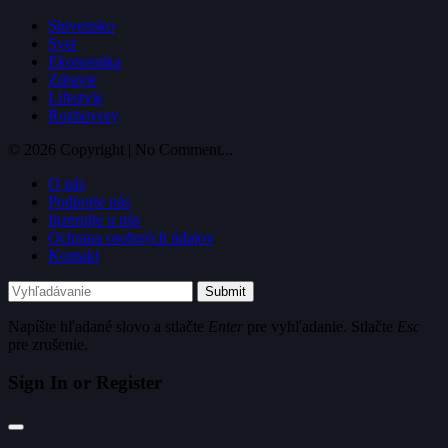
Slovensko
Svet
Ekonomika
Zdravie
Lifestyle
Rozhovory
© 2026 Copyright | No Comment...
O nás
Podporte nás
Inzerujte u nás
Ochrana osobných údajov
Kontakt
Submit
Napíšte hľadané slovo a stlačte
Enter
pre vyhľadanie. Stlačte
Esc
pre zrušenie.
Sign In or Register