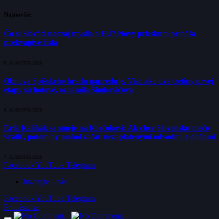
Najnovšie
Čo si Slováci naozaj myslia o EÚ? Nový prieskum prináša
prekvapivé čísla
8. AUGUSTA 2026
Obnova Spišského hradu napreduje. Viac ako dve tretiny prvej
etapy sú hotové, oznámila Šimkovičová
8. AUGUSTA 2026
Erik Kaliňák sa smeje na Korčokovi: Ak chce Slovensku niečo
vrátiť, potom by mohol začať nezaplatenými odvodmi a daňami
7. AUGUSTA 2026
Facebook
YouTube
Telegram
Inzerujte u nás
Facebook
YouTube
Telegram
Prihlásiť sa