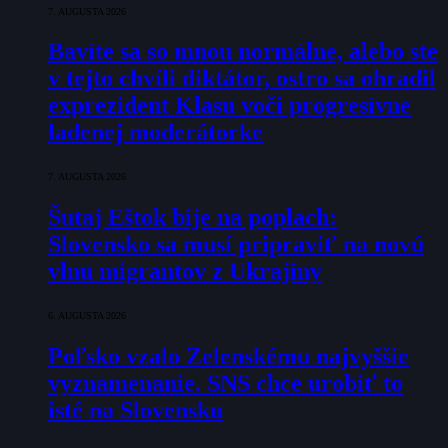
7. AUGUSTA 2026
Bavíte sa so mnou normálne, alebo ste
v tejto chvíli diktátor, ostro sa ohradil
exprezident Klasu voči progresívne
ladenej moderátorke
7. AUGUSTA 2026
Šutaj Eštok bije na poplach:
Slovensko sa musí pripraviť na novú
vlnu migrantov z Ukrajiny
6. AUGUSTA 2026
Poľsko vzalo Zelenskému najvyššie
vyznamenanie. SNS chce urobiť to
isté na Slovensku