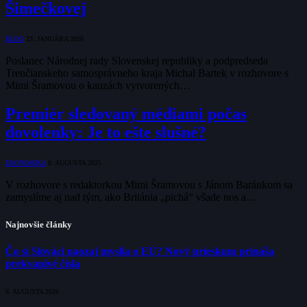
Šimečkovej
BLOG
23. JANUÁRA 2026
Poslanec Národnej rady Slovenskej republiky a podpredseda
Trenčianskeho samosprávneho kraja Michal Bartek v rozhovore s
Mimi Šramovou o kauzách vytvorených…
Premiér sledovaný médiami počas
dovolenky: Je to ešte slušné?
EKONOMIKA
8. AUGUSTA 2025
V rozhovore s redaktorkou Mimi Šramovou s Jánom Baránkom sa
zamyslíme aj nad tým, ako Británia „pichá“ všade nos a…
Najnovšie články
Čo si Slováci naozaj myslia o EÚ? Nový prieskum prináša
prekvapivé čísla
8. AUGUSTA 2026