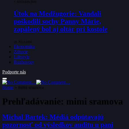
1. AUGUSTA 2026
Útok na Medžugorie: Vandali
poškodili sochy Panny Márie,
zapálený bol aj oltár pri kostole
28. JÚLA 2026
Ekonomika
Zdravie
Lifestyle
Rozhovory
Podporte nás
Home
»
mimi sramova
Prehľadávanie:
mimi sramova
Michal Bartek: Médiá odpútavajú
pozornosť od výsledkov auditu u pani