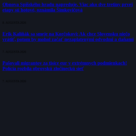
Obnova Spišského hradu napreduje. Viac ako dve tretiny prvej
etapy sú hotové, oznámila Šimkovičová
8. AUGUSTA 2026
Erik Kaliňák sa smeje na Korčokovi: Ak chce Slovensku niečo
vrátiť, potom by mohol začať nezaplatenými odvodmi a daňami
7. AUGUSTA 2026
Pašovali migrantov za tisíce eur v extrémnych podmienkach!
Polícia rozbila obrovskú zločineckú sieť
7. AUGUSTA 2026