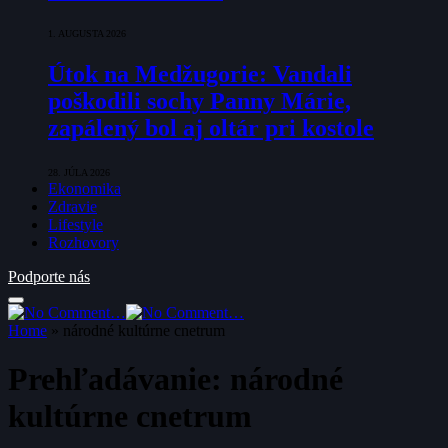
1. AUGUSTA 2026
Útok na Medžugorie: Vandali
poškodili sochy Panny Márie,
zapálený bol aj oltár pri kostole
28. JÚLA 2026
Ekonomika
Zdravie
Lifestyle
Rozhovory
Podporte nás
Home
»
národné kultúrne cnetrum
Prehľadávanie:
národné
kultúrne cnetrum