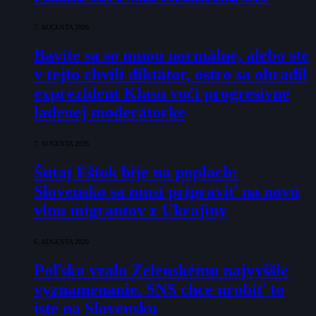
7. AUGUSTA 2026
Bavíte sa so mnou normálne, alebo ste
v tejto chvíli diktátor, ostro sa ohradil
exprezident Klasu voči progresívne
ladenej moderátorke
7. AUGUSTA 2026
Šutaj Eštok bije na poplach:
Slovensko sa musí pripraviť na novú
vlnu migrantov z Ukrajiny
6. AUGUSTA 2026
Poľsko vzalo Zelenskému najvyššie
vyznamenanie. SNS chce urobiť to
isté na Slovensku