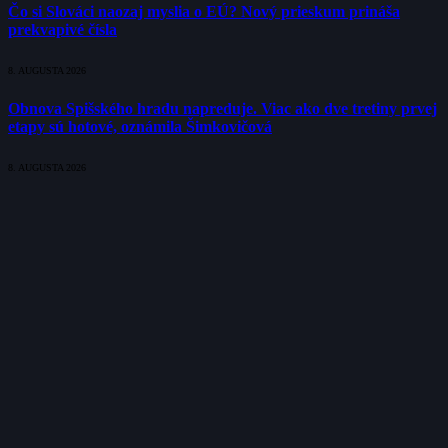
Čo si Slováci naozaj myslia o EÚ? Nový prieskum prináša
prekvapivé čísla
8. AUGUSTA 2026
Obnova Spišského hradu napreduje. Viac ako dve tretiny prvej
etapy sú hotové, oznámila Šimkovičová
8. AUGUSTA 2026