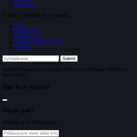
Rozhovory
© 2026 Copyright | No Comment...
O nás
Podporte nás
Inzerujte u nás
Ochrana osobných údajov
Kontakt
Submit
Napíšte hľadané slovo a stlačte
Enter
pre vyhľadanie. Stlačte
Esc
pre zrušenie.
Sign In or Register
Vitajte späť!
Prihláste sa do vášho účtu tu