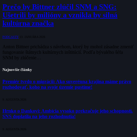
Prečo by Bittner zlúčil SNM a SNG:
Ušetrili by milióny a vznikla by silná
kultúrna značka
PODCASTY
13. JANUÁRA 2026
Anton Bittner prichádza s návrhom, ktorý by mohol zásadne zmeniť
fungovanie štátnych kultúrnych inštitúcií. Podľa bývalého šéfa
SNM by zlúčenie…
Najnovšie články
Premiér tvrdo o migrácii: Ako suverénna krajina máme právo
rozhodovať, koho na svoje územie pustíme!
9. AUGUSTA 2026
Hrnko o Dankovi: Ambícia vysoko prekračuje jeho schopnosti.
SNS doplatila na jeho rozhodnutia!
9. AUGUSTA 2026