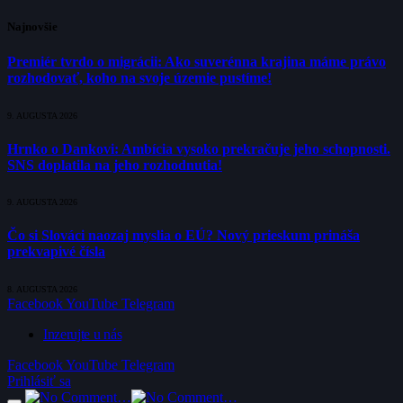
Najnovšie
Premiér tvrdo o migrácii: Ako suverénna krajina máme právo
rozhodovať, koho na svoje územie pustíme!
9. AUGUSTA 2026
Hrnko o Dankovi: Ambícia vysoko prekračuje jeho schopnosti.
SNS doplatila na jeho rozhodnutia!
9. AUGUSTA 2026
Čo si Slováci naozaj myslia o EÚ? Nový prieskum prináša
prekvapivé čísla
8. AUGUSTA 2026
Facebook
YouTube
Telegram
Inzerujte u nás
Facebook
YouTube
Telegram
Prihlásiť sa