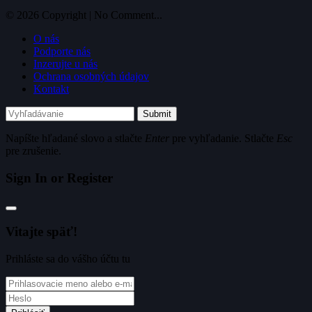
© 2026 Copyright | No Comment...
O nás
Podporte nás
Inzerujte u nás
Ochrana osobných údajov
Kontakt
Submit
Napíšte hľadané slovo a stlačte
Enter
pre vyhľadanie. Stlačte
Esc
pre zrušenie.
Sign In or Register
Vitajte späť!
Prihláste sa do vášho účtu tu