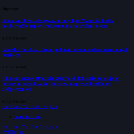
Najnovšie
Stane sa z Pétera Magyara druhý Igor Matovič? Podľa
maďarského reportéra k tomu má nakročené dobre
6. AUGUSTA 2026
Ministri Taraba a Takáč podpísali memorandum o národných
parkoch
6. AUGUSTA 2026
Chmelár rázne: Opozícia každý deň dokazuje, že lož je jej
pracovná metóda, a že je nezrelá na prevzatie vládnej
zodpovednosti
6. AUGUSTA 2026
Facebook
YouTube
Telegram
Inzerujte u nás
Facebook
YouTube
Telegram
Prihlásiť sa