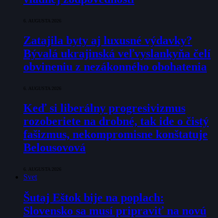
6. AUGUSTA 2026
Zatajila byty aj luxusné výdavky?
Bývalá ukrajinská veľvyslankyňa čelí
obvineniu z nezákonného obohatenia
6. AUGUSTA 2026
Keď si liberálny progresivizmus
rozoberiete na drobné, tak ide o čistý
fašizmus, nekompromisne konštatuje
Belousovová
6. AUGUSTA 2026
Svet
Šutaj Eštok bije na poplach:
Slovensko sa musí pripraviť na novú