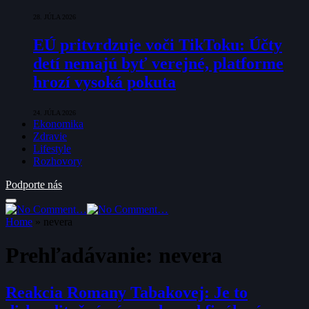
28. JÚLA 2026
EÚ pritvrdzuje voči TikToku: Účty
detí nemajú byť verejné, platforme
hrozí vysoká pokuta
24. JÚLA 2026
Ekonomika
Zdravie
Lifestyle
Rozhovory
Podporte nás
Home
»
nevera
Prehľadávanie:
nevera
Reakcia Romany Tabakovej: Je to