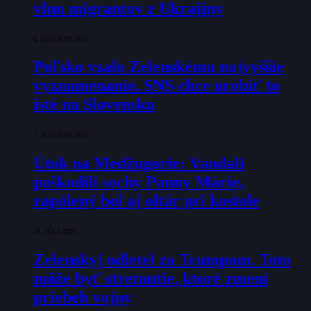
vlnu migrantov z Ukrajiny
6. AUGUSTA 2026
Poľsko vzalo Zelenskému najvyššie
vyznamenanie. SNS chce urobiť to
isté na Slovensku
1. AUGUSTA 2026
Útok na Medžugorie: Vandali
poškodili sochy Panny Márie,
zapálený bol aj oltár pri kostole
28. JÚLA 2026
Zelenskyj odletel za Trumpom. Toto
môže byť stretnutie, ktoré zmení
priebeh vojny