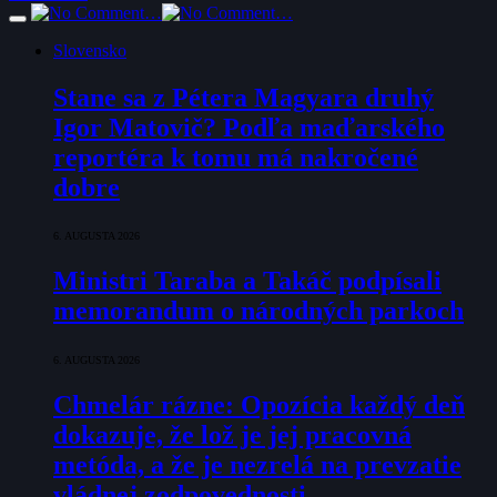
Slovensko
Stane sa z Pétera Magyara druhý
Igor Matovič? Podľa maďarského
reportéra k tomu má nakročené
dobre
6. AUGUSTA 2026
Ministri Taraba a Takáč podpísali
memorandum o národných parkoch
6. AUGUSTA 2026
Chmelár rázne: Opozícia každý deň
dokazuje, že lož je jej pracovná
metóda, a že je nezrelá na prevzatie
vládnej zodpovednosti