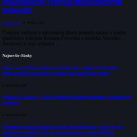
diskreditačný výmysel pred finálovým
zápasom!
KOMENTÁRE
24. APRÍLA 2025
Českými médiami v uplynulých dňoch preletela správa o krachu
manželstva hokejistu Romana Červenku a modelky Veroniky.
Športovec si vraj vyhliadol…
Najnovšie články
Stane sa z Pétera Magyara druhý Igor Matovič? Podľa
maďarského reportéra k tomu má nakročené dobre
6. AUGUSTA 2026
Ministri Taraba a Takáč podpísali memorandum o národných
parkoch
6. AUGUSTA 2026
Chmelár rázne: Opozícia každý deň dokazuje, že lož je jej
pracovná metóda, a že je nezrelá na prevzatie vládnej