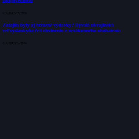
zodpovednosti
6. AUGUSTA 2026
Zatajila byty aj luxusné výdavky? Bývalá ukrajinská
veľvyslankyňa čelí obvineniu z nezákonného obohatenia
6. AUGUSTA 2026