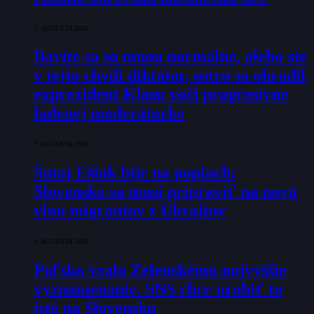
7. AUGUSTA 2026
Bavíte sa so mnou normálne, alebo ste
v tejto chvíli diktátor, ostro sa ohradil
exprezident Klasu voči progresívne
ladenej moderátorke
7. AUGUSTA 2026
Šutaj Eštok bije na poplach:
Slovensko sa musí pripraviť na novú
vlnu migrantov z Ukrajiny
6. AUGUSTA 2026
Poľsko vzalo Zelenskému najvyššie
vyznamenanie. SNS chce urobiť to
isté na Slovensku