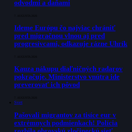
odvodmi a daňami
7. AUGUSTA 2026
Ideme Európu čo najviac chrániť
pred migračnou vlnou aj pred
progresívcami, odkazuje rázne Uhrík
7. AUGUSTA 2026
Kauza nákupu diaľničných radarov
pokračuje. Ministerstvo vnútra ide
preverovať ich pôvod
7. AUGUSTA 2026
Svet
Pašovali migrantov za tisíce eur v
extrémnych podmienkach! Polícia
rozbila obrovskú zločineckú sieť