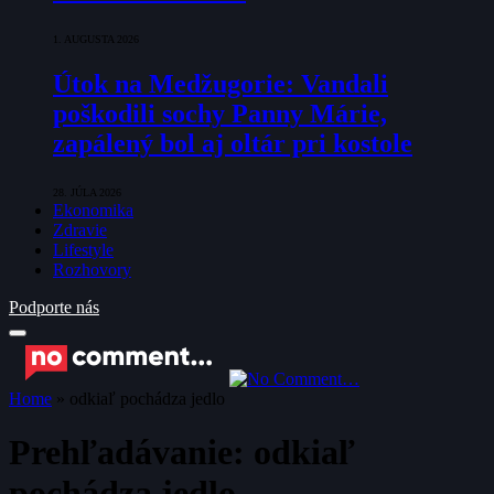
1. AUGUSTA 2026
Útok na Medžugorie: Vandali
poškodili sochy Panny Márie,
zapálený bol aj oltár pri kostole
28. JÚLA 2026
Ekonomika
Zdravie
Lifestyle
Rozhovory
Podporte nás
Home
»
odkiaľ pochádza jedlo
Prehľadávanie:
odkiaľ
pochádza jedlo