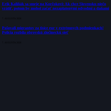
Erik Kaliňák sa smeje na Korčokovi: Ak chce Slovensku niečo
vrátiť, potom by mohol začať nezaplatenými odvodmi a daňami
7. AUGUSTA 2026
Pašovali migrantov za tisíce eur v extrémnych podmienkach!
Polícia rozbila obrovskú zločineckú sieť
7. AUGUSTA 2026