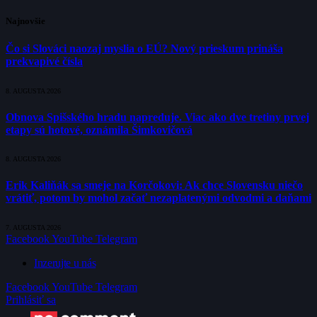
Najnovšie
Čo si Slováci naozaj myslia o EÚ? Nový prieskum prináša
prekvapivé čísla
8. AUGUSTA 2026
Obnova Spišského hradu napreduje. Viac ako dve tretiny prvej
etapy sú hotové, oznámila Šimkovičová
8. AUGUSTA 2026
Erik Kaliňák sa smeje na Korčokovi: Ak chce Slovensku niečo
vrátiť, potom by mohol začať nezaplatenými odvodmi a daňami
7. AUGUSTA 2026
Facebook
YouTube
Telegram
Inzerujte u nás
Facebook
YouTube
Telegram
Prihlásiť sa