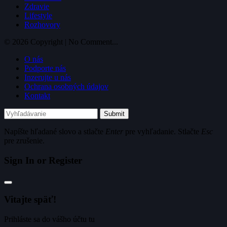
Zdravie
Lifestyle
Rozhovory
© 2026 Copyright | No Comment...
O nás
Podporte nás
Inzerujte u nás
Ochrana osobných údajov
Kontakt
Submit
Napíšte hľadané slovo a stlačte
Enter
pre vyhľadanie. Stlačte
Esc
pre zrušenie.
Sign In or Register
Vitajte späť!
Prihláste sa do vášho účtu tu