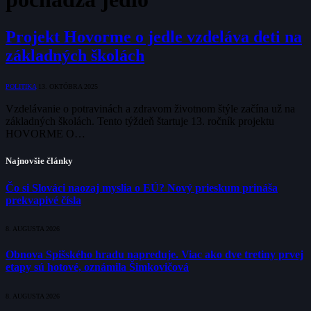
Projekt Hovorme o jedle vzdeláva deti na
základných školách
POLITIKA
13. OKTÓBRA 2025
Vzdelávanie o potravinách a zdravom životnom štýle začína už na
základných školách. Tento týždeň štartuje 13. ročník projektu
HOVORME O…
Najnovšie články
Čo si Slováci naozaj myslia o EÚ? Nový prieskum prináša
prekvapivé čísla
8. AUGUSTA 2026
Obnova Spišského hradu napreduje. Viac ako dve tretiny prvej
etapy sú hotové, oznámila Šimkovičová
8. AUGUSTA 2026