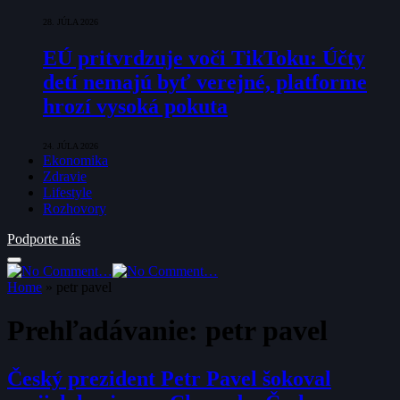
28. JÚLA 2026
EÚ pritvrdzuje voči TikToku: Účty
detí nemajú byť verejné, platforme
hrozí vysoká pokuta
24. JÚLA 2026
Ekonomika
Zdravie
Lifestyle
Rozhovory
Podporte nás
Home
»
petr pavel
Prehľadávanie:
petr pavel
Český prezident Petr Pavel šokoval