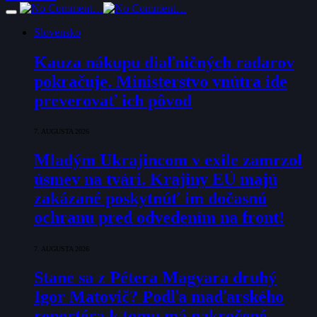
Slovensko
Kauza nákupu diaľničných radarov
pokračuje. Ministerstvo vnútra ide
preverovať ich pôvod
7. AUGUSTA 2026
Mladým Ukrajincom v exile zamrzol
úsmev na tvári. Krajiny EÚ majú
zakázané poskytnúť im dočasnú
ochranu pred odvedením na front!
7. AUGUSTA 2026
Stane sa z Pétera Magyara druhý
Igor Matovič? Podľa maďarského
reportéra k tomu má nakročené