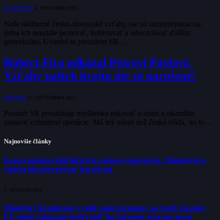
SLOVENSKO
5. NOVEMBRA 2025
Naše nádherné česko-slovenské vzťahy nie sú samozrejmosťou,
treba ich neustále pestovať, kultivovať a odovzdávať ďalším
generáciám. Uviedol to prezident SR…
Robert Fico odkázal Petrovi Pavlovi:
Vzťahy našich krajín nie sú narušené!
POLITIKA
15. SEPTEMBRA 2025
Premiér SR presadzuje myšlienku rokovať o mieri a okamžite
zastaviť ozbrojené operácie. Má iný názor než česká vláda, no to…
Najnovšie články
Kauza nákupu diaľničných radarov pokračuje. Ministerstvo
vnútra ide preverovať ich pôvod
7. AUGUSTA 2026
Mladým Ukrajincom v exile zamrzol úsmev na tvári. Krajiny
EÚ majú zakázané poskytnúť im dočasnú ochranu pred