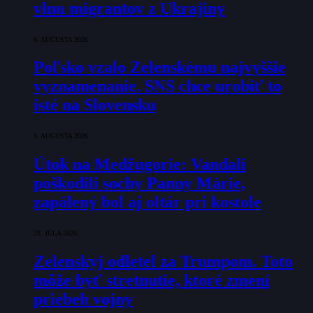
vlnu migrantov z Ukrajiny
6. AUGUSTA 2026
Poľsko vzalo Zelenskému najvyššie
vyznamenanie. SNS chce urobiť to
isté na Slovensku
1. AUGUSTA 2026
Útok na Medžugorie: Vandali
poškodili sochy Panny Márie,
zapálený bol aj oltár pri kostole
28. JÚLA 2026
Zelenskyj odletel za Trumpom. Toto
môže byť stretnutie, ktoré zmení
priebeh vojny