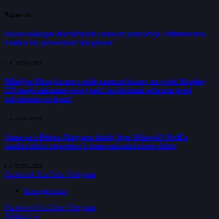
Najnovšie
Kauza nákupu diaľničných radarov pokračuje. Ministerstvo
vnútra ide preverovať ich pôvod
7. AUGUSTA 2026
Mladým Ukrajincom v exile zamrzol úsmev na tvári. Krajiny
EÚ majú zakázané poskytnúť im dočasnú ochranu pred
odvedením na front!
7. AUGUSTA 2026
Stane sa z Pétera Magyara druhý Igor Matovič? Podľa
maďarského reportéra k tomu má nakročené dobre
6. AUGUSTA 2026
Facebook
YouTube
Telegram
Inzerujte u nás
Facebook
YouTube
Telegram
Prihlásiť sa