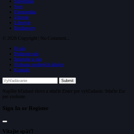
Slovensko
Svet
Ekonomika
Zdravie
Lifestyle
Rozhovory
© 2026 Copyright | No Comment...
O nás
Podporte nás
Inzerujte u nás
Ochrana osobných údajov
Kontakt
Submit
Napíšte hľadané slovo a stlačte
Enter
pre vyhľadanie. Stlačte
Esc
pre zrušenie.
Sign In or Register
Vitajte späť!