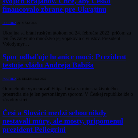
svojich krajanov. Chce, aby Česko
financovalo zbrane pre Ukrajinu
POLITIKA
29. MÁJA 2026
Ukrajina sa bráni ruským útokom od 24. februára 2022, pričom za
ten čas zahynulo množstvo jej vojakov a civilistov. Prezident
Volodymyr…
Spor odhaľuje hranice moci: Prezident
testuje vládu Andreja Babiša
POLITIKA
22. DECEMBRA 2025
Odmietnutie vymenovať Filipa Turka za ministra životného
prostredia nie je len personálnym sporom. V Českej republike ide o
zásadný stret…
Česi a Slováci medzi sebou nikdy
nestavali múry, ale mosty, pripomenul
prezident Pellegrini