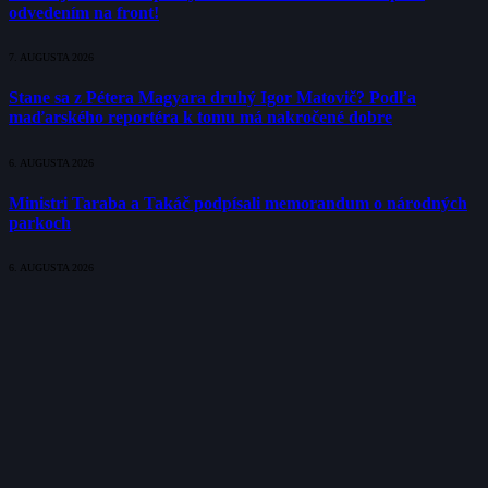
odvedením na front!
7. AUGUSTA 2026
Stane sa z Pétera Magyara druhý Igor Matovič? Podľa
maďarského reportéra k tomu má nakročené dobre
6. AUGUSTA 2026
Ministri Taraba a Takáč podpísali memorandum o národných
parkoch
6. AUGUSTA 2026