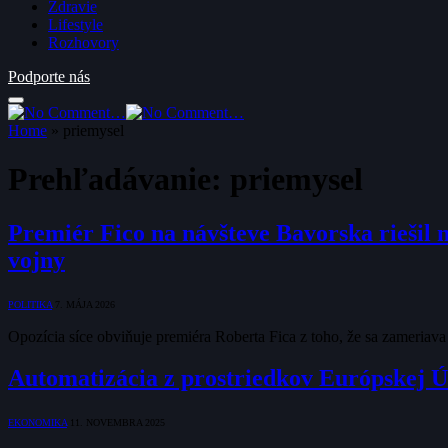
Zdravie
Lifestyle
Rozhovory
Podporte nás
Home
»
priemysel
Prehľadávanie:
priemysel
Premiér Fico na návšteve Bavorska riešil n
vojny
POLITIKA
7. MÁJA 2026
Opozícia síce obviňuje premiéra Roberta Fica z toho, že sa zameriava
Automatizácia z prostriedkov Európskej Ú
EKONOMIKA
11. NOVEMBRA 2025