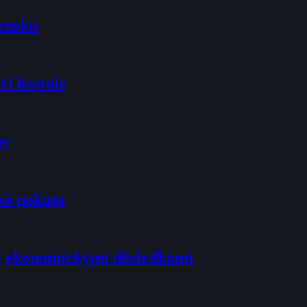
vensku
ri kostole
ny
ká pokuta
j ekonomickými dôsledkami