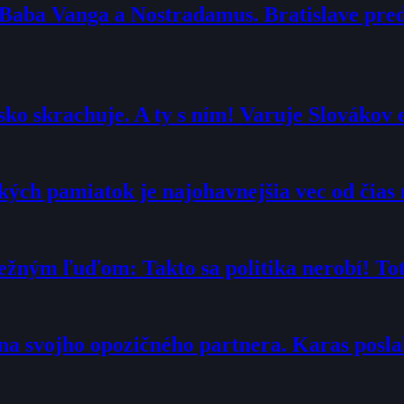
 Baba Vanga a Nostradamus. Bratislave pr
ko skrachuje. A ty s ním! Varuje Slovákov 
ých pamiatok je najohavnejšia vec od čias 
ežným ľuďom: Takto sa politika nerobí! Toto
“ na svojho opozičného partnera. Karas posl