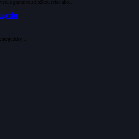
úveru s grantovou zložkou (viac ako…
emyslu
u energeticky…