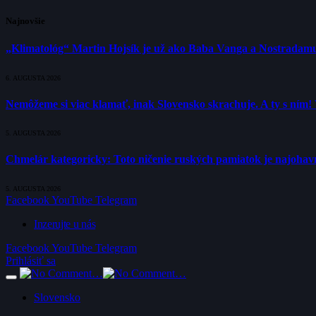
Najnovšie
„Klimatológ“ Martin Hojsík je už ako Baba Vanga a Nostradam
6. AUGUSTA 2026
Nemôžeme si viac klamať, inak Slovensko skrachuje. A ty s ním!
5. AUGUSTA 2026
Chmelár kategoricky: Toto ničenie ruských pamiatok je najohavne
5. AUGUSTA 2026
Facebook
YouTube
Telegram
Inzerujte u nás
Facebook
YouTube
Telegram
Prihlásiť sa
Slovensko