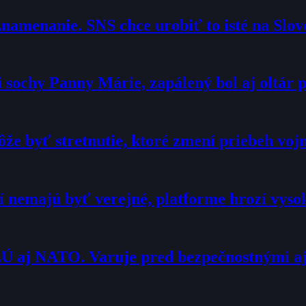
namenanie. SNS chce urobiť to isté na Slo
sochy Panny Márie, zapálený bol aj oltár p
že byť stretnutie, ktoré zmení priebeh voj
í nemajú byť verejné, platforme hrozí vyso
Ú aj NATO. Varuje pred bezpečnostnými a