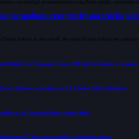
ocesov a technológii prostredníctvom niekoľkých ponúk. zaručeného 
ia pre podporu energeticky náročného pri
 Denisa Saková sa dnes stretli, aby spolu hľadali riešenia pre podpor
us. Bratislave predpovedá v roku 2100 hotovú Sodomu a Gomoru
 Varuje Slovákov expertka na všetko Janka Bittó Cigániková
jšia vec od čias nacistického pálenia kníh
tika nerobí! Toto nemá v slušnej spoločnosti miesto!