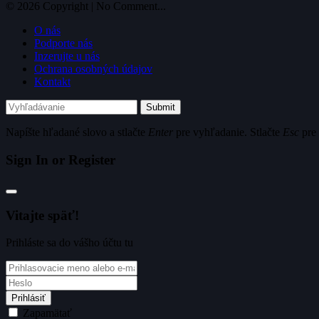
© 2026 Copyright | No Comment...
O nás
Podporte nás
Inzerujte u nás
Ochrana osobných údajov
Kontakt
Submit
Napíšte hľadané slovo a stlačte
Enter
pre vyhľadanie. Stlačte
Esc
pre 
Sign In or Register
Vitajte späť!
Prihláste sa do vášho účtu tu
Prihlásiť
Zapamätať