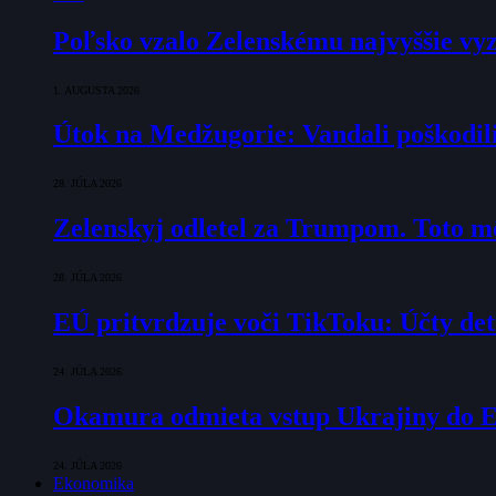
Poľsko vzalo Zelenskému najvyššie vyz
1. AUGUSTA 2026
Útok na Medžugorie: Vandali poškodili 
28. JÚLA 2026
Zelenskyj odletel za Trumpom. Toto mô
28. JÚLA 2026
EÚ pritvrdzuje voči TikToku: Účty det
24. JÚLA 2026
Okamura odmieta vstup Ukrajiny do E
24. JÚLA 2026
Ekonomika