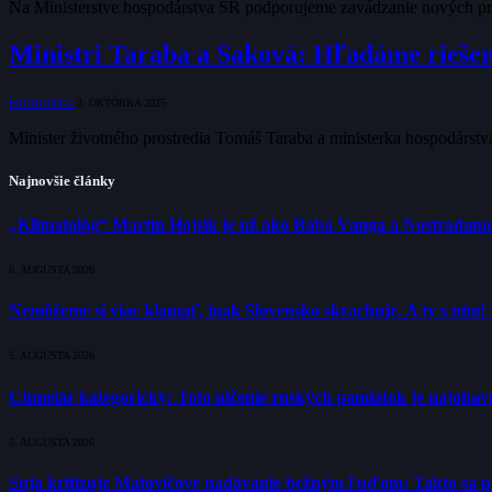
Na Ministerstve hospodárstva SR podporujeme zavádzanie nových pr
Ministri Taraba a Saková: Hľadáme riešen
EKONOMIKA
2. OKTÓBRA 2025
Minister životného prostredia Tomáš Taraba a ministerka hospodárstva
Najnovšie články
„Klimatológ“ Martin Hojsík je už ako Baba Vanga a Nostradam
6. AUGUSTA 2026
Nemôžeme si viac klamať, inak Slovensko skrachuje. A ty s ním!
5. AUGUSTA 2026
Chmelár kategoricky: Toto ničenie ruských pamiatok je najohavne
5. AUGUSTA 2026
Suja kritizuje Matovičove nadávanie bežným ľuďom: Takto sa poli