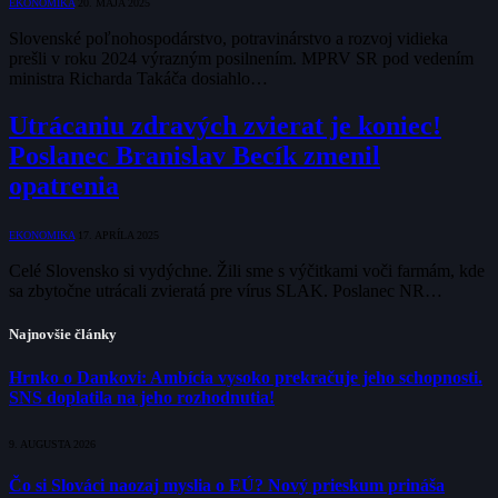
EKONOMIKA
20. MÁJA 2025
Slovenské poľnohospodárstvo, potravinárstvo a rozvoj vidieka
prešli v roku 2024 výrazným posilnením. MPRV SR pod vedením
ministra Richarda Takáča dosiahlo…
Utrácaniu zdravých zvierat je koniec!
Poslanec Branislav Becík zmenil
opatrenia
EKONOMIKA
17. APRÍLA 2025
Celé Slovensko si vydýchne. Žili sme s výčitkami voči farmám, kde
sa zbytočne utrácali zvieratá pre vírus SLAK. Poslanec NR…
Najnovšie články
Hrnko o Dankovi: Ambícia vysoko prekračuje jeho schopnosti.
SNS doplatila na jeho rozhodnutia!
9. AUGUSTA 2026
Čo si Slováci naozaj myslia o EÚ? Nový prieskum prináša