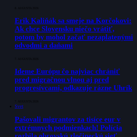
8. AUGUSTA 2026
Erik Kaliňák sa smeje na Korčokovi:
Ak chce Slovensku niečo vrátiť,
potom by mohol začať nezaplatenými
odvodmi a daňami
7. AUGUSTA 2026
Ideme Európu čo najviac chrániť
pred migračnou vlnou aj pred
progresívcami, odkazuje rázne Uhrík
7. AUGUSTA 2026
Svet
Pašovali migrantov za tisíce eur v
extrémnych podmienkach! Polícia
rozbila obrovskú zločineckú sieť