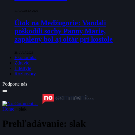
1. AUGUSTA 2026
Útok na Medžugorie: Vandali
poškodili sochy Panny Márie,
zapálený bol aj oltár pri kostole
28. JÚLA 2026
Ekonomika
Zdravie
Lifestyle
Rozhovory
Podporte nás
Home
»
slak
Prehľadávanie:
slak