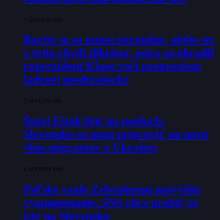
7. AUGUSTA 2026
Bavíte sa so mnou normálne, alebo ste
v tejto chvíli diktátor, ostro sa ohradil
exprezident Klasu voči progresívne
ladenej moderátorke
7. AUGUSTA 2026
Šutaj Eštok bije na poplach:
Slovensko sa musí pripraviť na novú
vlnu migrantov z Ukrajiny
6. AUGUSTA 2026
Poľsko vzalo Zelenskému najvyššie
vyznamenanie. SNS chce urobiť to
isté na Slovensku