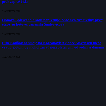
prekvapivé čísla
8. AUGUSTA 2026
Obnova Spišského hradu napreduje. Viac ako dve tretiny prvej
etapy sú hotové, oznámila Šimkovičová
8. AUGUSTA 2026
Erik Kaliňák sa smeje na Korčokovi: Ak chce Slovensku niečo
vrátiť, potom by mohol začať nezaplatenými odvodmi a daňami
7. AUGUSTA 2026