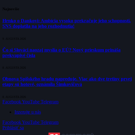
Najnovšie
Hrnko o Dankovi: Ambícia vysoko prekračuje jeho schopnosti.
SNS doplatila na jeho rozhodnutia!
9. AUGUSTA 2026
Čo si Slováci naozaj myslia o EÚ? Nový prieskum prináša
prekvapivé čísla
8. AUGUSTA 2026
Obnova Spišského hradu napreduje. Viac ako dve tretiny prvej
etapy sú hotové, oznámila Šimkovičová
8. AUGUSTA 2026
Facebook
YouTube
Telegram
Inzerujte u nás
Facebook
YouTube
Telegram
Prihlásiť sa