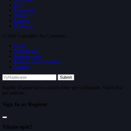
Svet
Ekonomika
Zdravie
Lifestyle
Rozhovory
© 2026 Copyright | No Comment...
O nás
Podporte nás
Inzerujte u nás
Ochrana osobných údajov
Kontakt
Submit
Napíšte hľadané slovo a stlačte
Enter
pre vyhľadanie. Stlačte
Esc
pre zrušenie.
Sign In or Register
Vitajte späť!