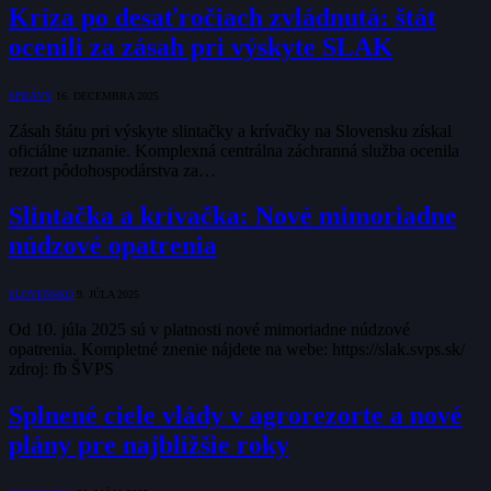
Kríza po desaťročiach zvládnutá: štát
ocenili za zásah pri výskyte SLAK
SPRÁVY
16. DECEMBRA 2025
Zásah štátu pri výskyte slintačky a krívačky na Slovensku získal
oficiálne uznanie. Komplexná centrálna záchranná služba ocenila
rezort pôdohospodárstva za…
Slintačka a krívačka: Nové mimoriadne
núdzové opatrenia
SLOVENSKO
9. JÚLA 2025
Od 10. júla 2025 sú v platnosti nové mimoriadne núdzové
opatrenia. Kompletné znenie nájdete na webe: https://slak.svps.sk/
zdroj: fb ŠVPS
Splnené ciele vlády v agrorezorte a nové
plány pre najbližšie roky