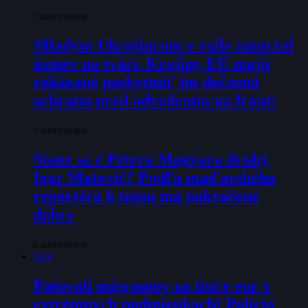
7. AUGUSTA 2026
Mladým Ukrajincom v exile zamrzol
úsmev na tvári. Krajiny EÚ majú
zakázané poskytnúť im dočasnú
ochranu pred odvedením na front!
7. AUGUSTA 2026
Stane sa z Pétera Magyara druhý
Igor Matovič? Podľa maďarského
reportéra k tomu má nakročené
dobre
6. AUGUSTA 2026
Svet
Pašovali migrantov za tisíce eur v
extrémnych podmienkach! Polícia