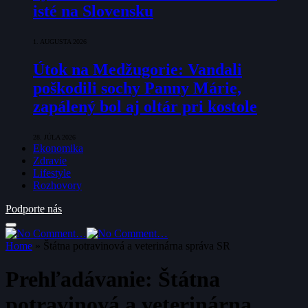
isté na Slovensku
1. AUGUSTA 2026
Útok na Medžugorie: Vandali
poškodili sochy Panny Márie,
zapálený bol aj oltár pri kostole
28. JÚLA 2026
Ekonomika
Zdravie
Lifestyle
Rozhovory
Podporte nás
Home
»
Štátna potravinová a veterinárna správa SR
Prehľadávanie:
Štátna
potravinová a veterinárna