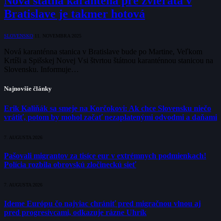
Nová štátna karanténa pre zvieratá v
Bratislave je takmer hotová
SLOVENSKO
11. NOVEMBRA 2025
Nová karanténna stanica v Bratislave bude po Martine, Veľkom
Krtíši a Spišskej Novej Vsi štvrtou štátnou karanténnou stanicou na
Slovensku. Informuje…
Najnovšie články
Erik Kaliňák sa smeje na Korčokovi: Ak chce Slovensku niečo
vrátiť, potom by mohol začať nezaplatenými odvodmi a daňami
7. AUGUSTA 2026
Pašovali migrantov za tisíce eur v extrémnych podmienkach!
Polícia rozbila obrovskú zločineckú sieť
7. AUGUSTA 2026
Ideme Európu čo najviac chrániť pred migračnou vlnou aj
pred progresívcami, odkazuje rázne Uhrík