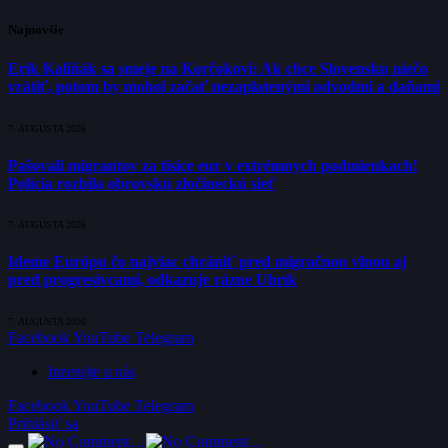
Najnovšie
Erik Kaliňák sa smeje na Korčokovi: Ak chce Slovensku niečo
vrátiť, potom by mohol začať nezaplatenými odvodmi a daňami
7. AUGUSTA 2026
Pašovali migrantov za tisíce eur v extrémnych podmienkach!
Polícia rozbila obrovskú zločineckú sieť
7. AUGUSTA 2026
Ideme Európu čo najviac chrániť pred migračnou vlnou aj
pred progresívcami, odkazuje rázne Uhrík
7. AUGUSTA 2026
Facebook
YouTube
Telegram
Inzerujte u nás
Facebook
YouTube
Telegram
Prihlásiť sa