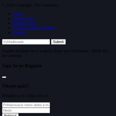
© 2026 Copyright | No Comment...
O nás
Podporte nás
Inzerujte u nás
Ochrana osobných údajov
Kontakt
Submit
Napíšte hľadané slovo a stlačte
Enter
pre vyhľadanie. Stlačte
Esc
pre zrušenie.
Sign In or Register
Vitajte späť!
Prihláste sa do vášho účtu tu
Prihlásiť