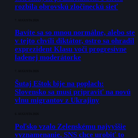
rozbila obrovskú zločineckú sieť
7. AUGUSTA 2026
Bavíte sa so mnou normálne, alebo ste
v tejto chvíli diktátor, ostro sa ohradil
exprezident Klasu voči progresívne
ladenej moderátorke
7. AUGUSTA 2026
Šutaj Eštok bije na poplach:
Slovensko sa musí pripraviť na novú
vlnu migrantov z Ukrajiny
6. AUGUSTA 2026
Poľsko vzalo Zelenskému najvyššie
vyznamenanie. SNS chce urobiť to