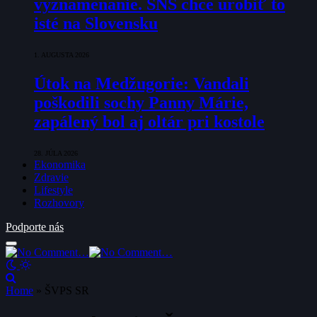
vyznamenanie. SNS chce urobiť to
isté na Slovensku
1. AUGUSTA 2026
Útok na Medžugorie: Vandali
poškodili sochy Panny Márie,
zapálený bol aj oltár pri kostole
28. JÚLA 2026
Ekonomika
Zdravie
Lifestyle
Rozhovory
Podporte nás
Home
»
ŠVPS SR