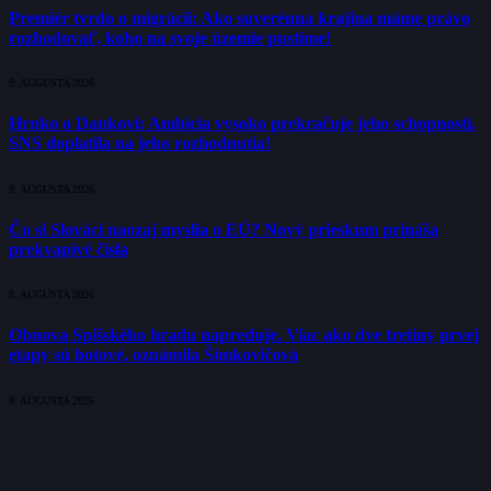
Premiér tvrdo o migrácii: Ako suverénna krajina máme právo
rozhodovať, koho na svoje územie pustíme!
9. AUGUSTA 2026
Hrnko o Dankovi: Ambícia vysoko prekračuje jeho schopnosti.
SNS doplatila na jeho rozhodnutia!
9. AUGUSTA 2026
Čo si Slováci naozaj myslia o EÚ? Nový prieskum prináša
prekvapivé čísla
8. AUGUSTA 2026
Obnova Spišského hradu napreduje. Viac ako dve tretiny prvej
etapy sú hotové, oznámila Šimkovičová
8. AUGUSTA 2026