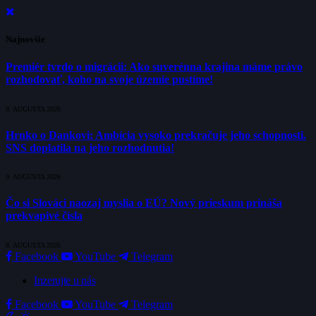
Najnovšie
Premiér tvrdo o migrácii: Ako suverénna krajina máme právo
rozhodovať, koho na svoje územie pustíme!
9. AUGUSTA 2026
Hrnko o Dankovi: Ambícia vysoko prekračuje jeho schopnosti.
SNS doplatila na jeho rozhodnutia!
9. AUGUSTA 2026
Čo si Slováci naozaj myslia o EÚ? Nový prieskum prináša
prekvapivé čísla
8. AUGUSTA 2026
Facebook
YouTube
Telegram
Inzerujte u nás
Facebook
YouTube
Telegram