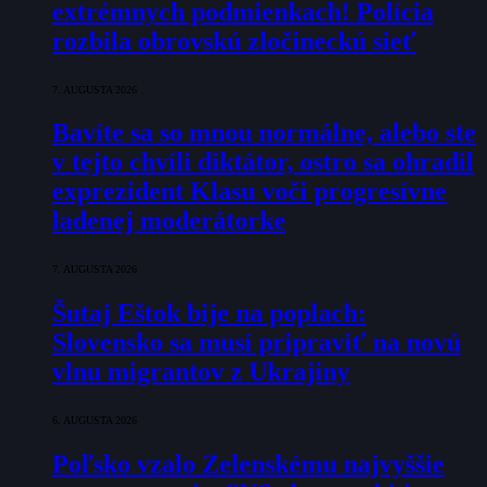
extrémnych podmienkach! Polícia
rozbila obrovskú zločineckú sieť
7. AUGUSTA 2026
Bavíte sa so mnou normálne, alebo ste
v tejto chvíli diktátor, ostro sa ohradil
exprezident Klasu voči progresívne
ladenej moderátorke
7. AUGUSTA 2026
Šutaj Eštok bije na poplach:
Slovensko sa musí pripraviť na novú
vlnu migrantov z Ukrajiny
6. AUGUSTA 2026
Poľsko vzalo Zelenskému najvyššie