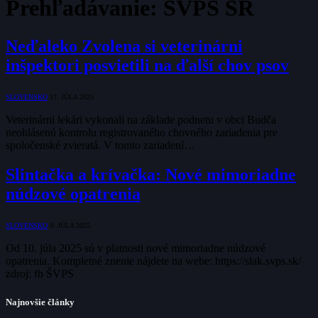
Prehľadávanie:
ŠVPS SR
Neďaleko Zvolena si veterinárni
inšpektori posvietili na ďalší chov psov
SLOVENSKO
17. JÚLA 2025
Veterinárni lekári vykonali na základe podnetu v obci Budča
neohlásenú kontrolu registrovaného chovného zariadenia pre
spoločenské zvieratá. V tomto zariadení…
Slintačka a krívačka: Nové mimoriadne
núdzové opatrenia
SLOVENSKO
9. JÚLA 2025
Od 10. júla 2025 sú v platnosti nové mimoriadne núdzové
opatrenia. Kompletné znenie nájdete na webe: https://slak.svps.sk/
zdroj: fb ŠVPS
Najnovšie články