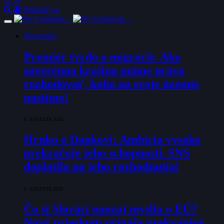
Prihlásiť sa
Slovensko
Premiér tvrdo o migrácii: Ako
suverénna krajina máme právo
rozhodovať, koho na svoje územie
pustíme!
9. AUGUSTA 2026
Hrnko o Dankovi: Ambícia vysoko
prekračuje jeho schopnosti. SNS
doplatila na jeho rozhodnutia!
9. AUGUSTA 2026
Čo si Slováci naozaj myslia o EÚ?
Nový prieskum prináša prekvapivé