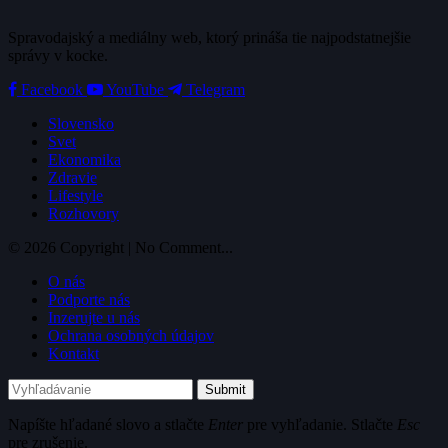
Spravodajský a mediálny web, ktorý prináša tie najpodstatnejšie
správy v kocke.
Facebook
YouTube
Telegram
Slovensko
Svet
Ekonomika
Zdravie
Lifestyle
Rozhovory
© 2026 Copyright | No Comment...
O nás
Podporte nás
Inzerujte u nás
Ochrana osobných údajov
Kontakt
Submit
Napíšte hľadané slovo a stlačte
Enter
pre vyhľadanie. Stlačte
Esc
pre zrušenie.