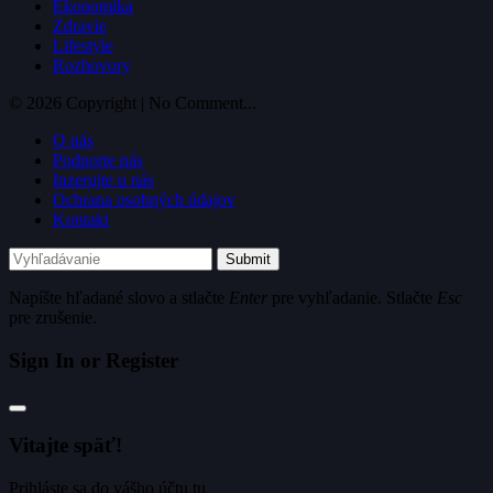
Ekonomika
Zdravie
Lifestyle
Rozhovory
© 2026 Copyright | No Comment...
O nás
Podporte nás
Inzerujte u nás
Ochrana osobných údajov
Kontakt
Submit
Napíšte hľadané slovo a stlačte
Enter
pre vyhľadanie. Stlačte
Esc
pre zrušenie.
Sign In or Register
Vitajte späť!
Prihláste sa do vášho účtu tu