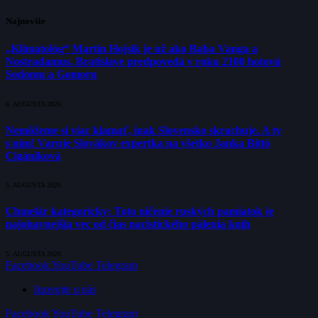
Najnovšie
„Klimatológ“ Martin Hojsík je už ako Baba Vanga a
Nostradamus. Bratislave predpovedá v roku 2100 hotovú
Sodomu a Gomoru
6. AUGUSTA 2026
Nemôžeme si viac klamať, inak Slovensko skrachuje. A ty
s ním! Varuje Slovákov expertka na všetko Janka Bittó
Cigániková
5. AUGUSTA 2026
Chmelár kategoricky: Toto ničenie ruských pamiatok je
najohavnejšia vec od čias nacistického pálenia kníh
5. AUGUSTA 2026
Facebook
YouTube
Telegram
Inzerujte u nás
Facebook
YouTube
Telegram