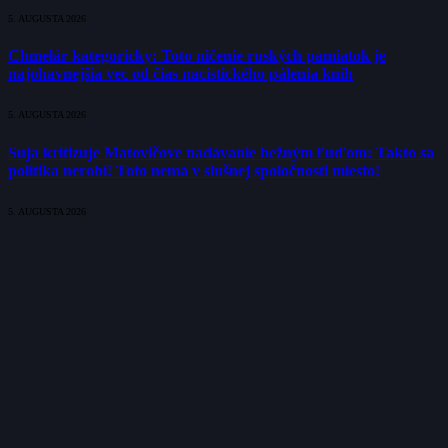
5. AUGUSTA 2026
Chmelár kategoricky: Toto ničenie ruských pamiatok je
najohavnejšia vec od čias nacistického pálenia kníh
5. AUGUSTA 2026
Suja kritizuje Matovičove nadávanie bežným ľuďom: Takto sa
politika nerobí! Toto nemá v slušnej spoločnosti miesto!
5. AUGUSTA 2026