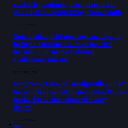
ruských pamiatok je najohavnejšia
vec od čias nacistického pálenia kníh
5. AUGUSTA 2026
Suja kritizuje Matovičove nadávanie
bežným ľuďom: Takto sa politika
nerobí! Toto nemá v slušnej
spoločnosti miesto!
5. AUGUSTA 2026
Progresívci si opäť neodpustili „útok“
na svojho opozičného partnera. Karas
poslal Jurík ako odpoveď rázny
dokaz
5. AUGUSTA 2026
Svet