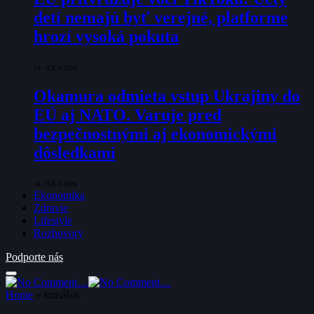
detí nemajú byť verejné, platforme
hrozí vysoká pokuta
24. JÚLA 2026
Okamura odmieta vstup Ukrajiny do
EÚ aj NATO. Varuje pred
bezpečnostnými aj ekonomickými
dôsledkami
24. JÚLA 2026
Ekonomika
Zdravie
Lifestyle
Rozhovory
Podporte nás
Home
»
tomášov