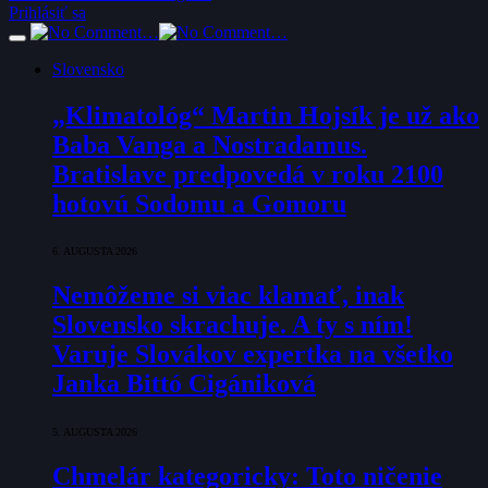
Prihlásiť sa
Slovensko
„Klimatológ“ Martin Hojsík je už ako
Baba Vanga a Nostradamus.
Bratislave predpovedá v roku 2100
hotovú Sodomu a Gomoru
6. AUGUSTA 2026
Nemôžeme si viac klamať, inak
Slovensko skrachuje. A ty s ním!
Varuje Slovákov expertka na všetko
Janka Bittó Cigániková
5. AUGUSTA 2026
Chmelár kategoricky: Toto ničenie