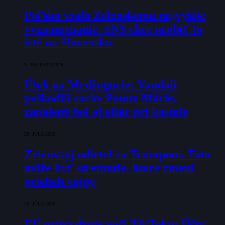
Poľsko vzalo Zelenskému najvyššie
vyznamenanie. SNS chce urobiť to
isté na Slovensku
1. AUGUSTA 2026
Útok na Medžugorie: Vandali
poškodili sochy Panny Márie,
zapálený bol aj oltár pri kostole
28. JÚLA 2026
Zelenskyj odletel za Trumpom. Toto
môže byť stretnutie, ktoré zmení
priebeh vojny
28. JÚLA 2026
EÚ pritvrdzuje voči TikToku: Účty