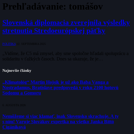
Prehľadávanie:
tomášov
Slovenská diplomacia zverejnila výsledky
stretnutia Stredoeurópskej päťky
POLITIKA
12. SEPTEMBRA 2025
„Vidíme, že C5 má zmysel, aby sme spoločne hľadali spoluprácu a
solidaritu v ťažkých časoch. Dnes sa ukazuje, že je…
Najnovšie články
„Klimatológ“ Martin Hojsík je už ako Baba Vanga a
Nostradamus. Bratislave predpovedá v roku 2100 hotovú
Sodomu a Gomoru
6. AUGUSTA 2026
Nemôžeme si viac klamať, inak Slovensko skrachuje. A ty
s ním! Varuje Slovákov expertka na všetko Janka Bittó
Cigániková