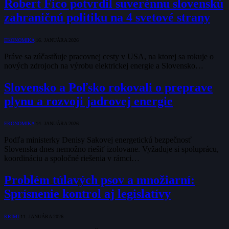
Robert Fico potvrdil suverénnu slovenskú
zahraničnú politiku na 4 svetové strany
EKONOMIKA
16. JANUÁRA 2026
Práve sa zúčastňuje pracovnej cesty v USA, na ktorej sa rokuje o
nových zdrojoch na výrobu elektrickej energie a Slovensko…
Slovensko a Poľsko rokovali o preprave
plynu a rozvoji jadrovej energie
EKONOMIKA
14. JANUÁRA 2026
Podľa ministerky Denisy Sakovej energetickú bezpečnosť
Slovenska dnes nemožno riešiť izolovane. Vyžaduje si spoluprácu,
koordináciu a spoločné riešenia v rámci…
Problém túlavých psov a množiarní:
Sprísnenie kontrol aj legislatívy
KRIMI
11. JANUÁRA 2026