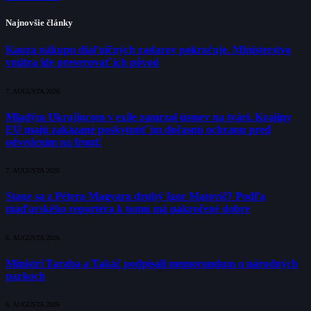
Najnovšie články
Kauza nákupu diaľničných radarov pokračuje. Ministerstvo
vnútra ide preverovať ich pôvod
7. AUGUSTA 2026
Mladým Ukrajincom v exile zamrzol úsmev na tvári. Krajiny
EÚ majú zakázané poskytnúť im dočasnú ochranu pred
odvedením na front!
7. AUGUSTA 2026
Stane sa z Pétera Magyara druhý Igor Matovič? Podľa
maďarského reportéra k tomu má nakročené dobre
6. AUGUSTA 2026
Ministri Taraba a Takáč podpísali memorandum o národných
parkoch
6. AUGUSTA 2026