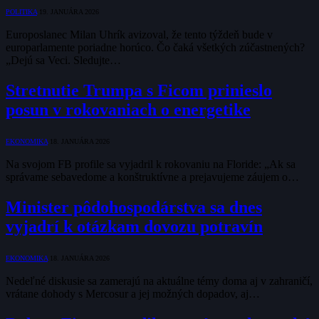
POLITIKA
19. JANUÁRA 2026
Europoslanec Milan Uhrík avizoval, že tento týždeň bude v
europarlamente poriadne horúco. Čo čaká všetkých zúčastnených?
„Dejú sa Veci. Sledujte…
Stretnutie Trumpa s Ficom prinieslo
posun v rokovaniach o energetike
EKONOMIKA
18. JANUÁRA 2026
Na svojom FB profile sa vyjadril k rokovaniu na Floride: „Ak sa
správame sebavedome a konštruktívne a prejavujeme záujem o…
Minister pôdohospodárstva sa dnes
vyjadrí k otázkam dovozu potravín
EKONOMIKA
18. JANUÁRA 2026
Nedeľné diskusie sa zamerajú na aktuálne témy doma aj v zahraničí,
vrátane dohody s Mercosur a jej možných dopadov, aj…