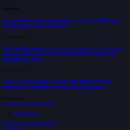
Najnovšie
Kauza nákupu diaľničných radarov pokračuje. Ministerstvo
vnútra ide preverovať ich pôvod
7. AUGUSTA 2026
Mladým Ukrajincom v exile zamrzol úsmev na tvári. Krajiny
EÚ majú zakázané poskytnúť im dočasnú ochranu pred
odvedením na front!
7. AUGUSTA 2026
Stane sa z Pétera Magyara druhý Igor Matovič? Podľa
maďarského reportéra k tomu má nakročené dobre
6. AUGUSTA 2026
Facebook
YouTube
Telegram
Inzerujte u nás
Facebook
YouTube
Telegram
Prihlásiť sa