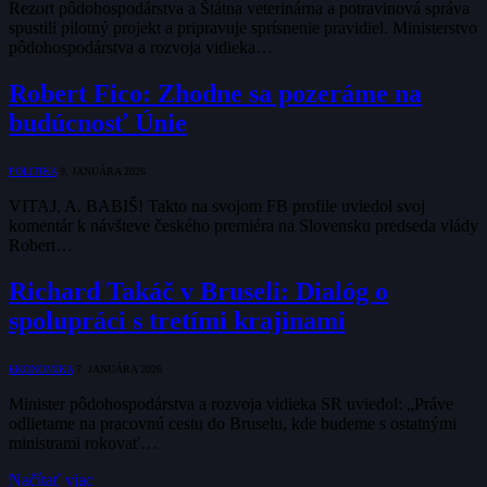
Rezort pôdohospodárstva a Štátna veterinárna a potravinová správa
spustili pilotný projekt a pripravuje sprísnenie pravidiel. Ministerstvo
pôdohospodárstva a rozvoja vidieka…
Robert Fico: Zhodne sa pozeráme na
budúcnosť Únie
POLITIKA
9. JANUÁRA 2026
VITAJ, A. BABIŠ! Takto na svojom FB profile uviedol svoj
komentár k návšteve českého premiéra na Slovensku predseda vlády
Robert…
Richard Takáč v Bruseli: Dialóg o
spolupráci s tretími krajinami
EKONOMIKA
7. JANUÁRA 2026
Minister pôdohospodárstva a rozvoja vidieka SR uviedol: „Práve
odlietame na pracovnú cestu do Bruselu, kde budeme s ostatnými
ministrami rokovať…
Načítať viac