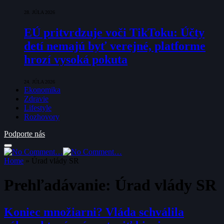
28. JÚLA 2026
EÚ pritvrdzuje voči TikToku: Účty
detí nemajú byť verejné, platforme
hrozí vysoká pokuta
24. JÚLA 2026
Ekonomika
Zdravie
Lifestyle
Rozhovory
Podporte nás
Home
»
Úrad vlády SR
Prehľadávanie:
Úrad vlády SR
Koniec množiarni? Vláda schválila