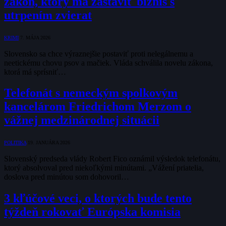
zákon, ktorý má zastaviť biznis s
utrpením zvierat
KRIMI
7. MÁJA 2026
Slovensko sa chce výraznejšie postaviť proti nelegálnemu a
neetickému chovu psov a mačiek. Vláda schválila novelu zákona,
ktorá má sprísniť…
Telefonát s nemeckým spolkovým
kancelárom Friedrichom Merzom o
vážnej medzinárodnej situácii
POLITIKA
19. JANUÁRA 2026
Slovenský predseda vlády Robert Fico oznámil výsledok telefonátu,
ktorý absolvoval pred niekoľkými minútami. „Vážení priatelia,
doslova pred minútou som dohovoril…
3 kľúčové veci, o ktorých bude tento
týždeň rokovať Európska komisia