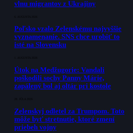
vlnu migrantov z Ukrajiny
6. AUGUSTA 2026
Poľsko vzalo Zelenskému najvyššie
vyznamenanie. SNS chce urobiť to
isté na Slovensku
1. AUGUSTA 2026
Útok na Medžugorie: Vandali
poškodili sochy Panny Márie,
zapálený bol aj oltár pri kostole
28. JÚLA 2026
Zelenskyj odletel za Trumpom. Toto
môže byť stretnutie, ktoré zmení
priebeh vojny