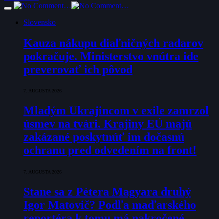
Slovensko
Kauza nákupu diaľničných radarov
pokračuje. Ministerstvo vnútra ide
preverovať ich pôvod
7. AUGUSTA 2026
Mladým Ukrajincom v exile zamrzol
úsmev na tvári. Krajiny EÚ majú
zakázané poskytnúť im dočasnú
ochranu pred odvedením na front!
7. AUGUSTA 2026
Stane sa z Pétera Magyara druhý
Igor Matovič? Podľa maďarského
reportéra k tomu má nakročené