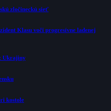
skú zločineckú sieť
rezident Klasu voči progresívne ladenej
z Ukrajiny
vensku
ri kostole