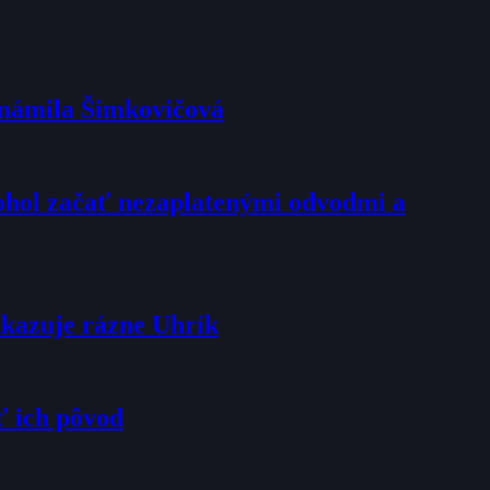
oznámila Šimkovičová
mohol začať nezaplatenými odvodmi a
dkazuje rázne Uhrík
ť ich pôvod