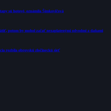
etapy sú hotové, oznámila Šimkovičová
rátiť, potom by mohol začať nezaplatenými odvodmi a daňami
cia rozbila obrovskú zločineckú sieť