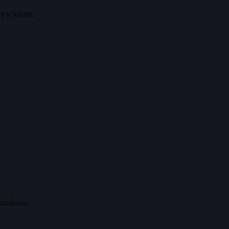
vy v kocke.
zrušenie.