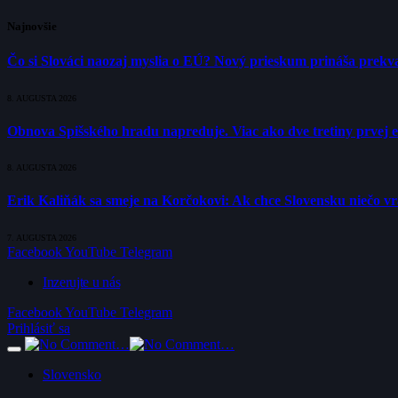
Najnovšie
Čo si Slováci naozaj myslia o EÚ? Nový prieskum prináša prekva
8. AUGUSTA 2026
Obnova Spišského hradu napreduje. Viac ako dve tretiny prvej 
8. AUGUSTA 2026
Erik Kaliňák sa smeje na Korčokovi: Ak chce Slovensku niečo v
7. AUGUSTA 2026
Facebook
YouTube
Telegram
Inzerujte u nás
Facebook
YouTube
Telegram
Prihlásiť sa
Slovensko