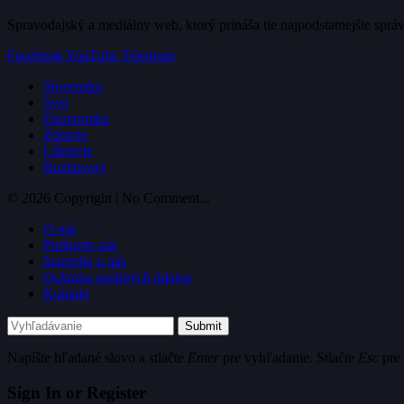
Spravodajský a mediálny web, ktorý prináša tie najpodstatnejšie sprá
Facebook
YouTube
Telegram
Slovensko
Svet
Ekonomika
Zdravie
Lifestyle
Rozhovory
© 2026 Copyright | No Comment...
O nás
Podporte nás
Inzerujte u nás
Ochrana osobných údajov
Kontakt
Submit
Napíšte hľadané slovo a stlačte
Enter
pre vyhľadanie. Stlačte
Esc
pre 
Sign In or Register