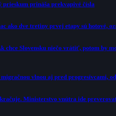
ý prieskum prináša prekvapivé čísla
c ako dve tretiny prvej etapy sú hotové, 
Ak chce Slovensku niečo vrátiť, potom by 
 migračnou vlnou aj pred progresívcami, o
račuje. Ministerstvo vnútra ide preverova