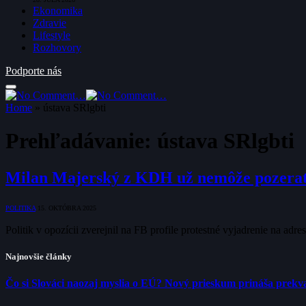
Ekonomika
Zdravie
Lifestyle
Rozhovory
Podporte nás
Home
»
ústava SRlgbti
Prehľadávanie:
ústava SRlgbti
Milan Majerský z KDH už nemôže pozerať 
POLITIKA
15. OKTÓBRA 2025
Politik v opozícii zverejnil na FB profile protestné vyjadrenie na a
Najnovšie články
Čo si Slováci naozaj myslia o EÚ? Nový prieskum prináša prekva