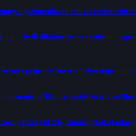
trémnych podmienkach! Polícia rozbila obrov
 tejto chvíli diktátor, ostro sa ohradil exp
o sa musí pripraviť na novú vlnu migrantov 
namenanie. SNS chce urobiť to isté na Slo
sochy Panny Márie, zapálený bol aj oltár p