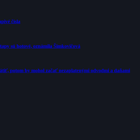
pivé čísla
etapy sú hotové, oznámila Šimkovičová
rátiť, potom by mohol začať nezaplatenými odvodmi a daňami