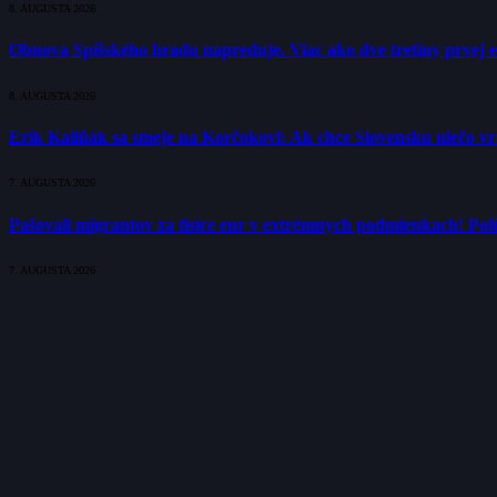
8. AUGUSTA 2026
Obnova Spišského hradu napreduje. Viac ako dve tretiny prvej 
8. AUGUSTA 2026
Erik Kaliňák sa smeje na Korčokovi: Ak chce Slovensku niečo v
7. AUGUSTA 2026
Pašovali migrantov za tisíce eur v extrémnych podmienkach! Polí
7. AUGUSTA 2026