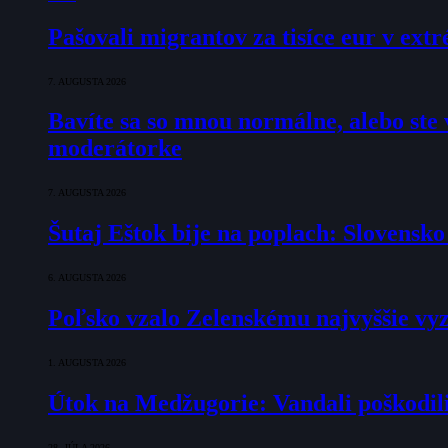
Pašovali migrantov za tisíce eur v ex
7. AUGUSTA 2026
Bavíte sa so mnou normálne, alebo ste v
moderátorke
7. AUGUSTA 2026
Šutaj Eštok bije na poplach: Slovensk
6. AUGUSTA 2026
Poľsko vzalo Zelenskému najvyššie vyz
1. AUGUSTA 2026
Útok na Medžugorie: Vandali poškodili 
28. JÚLA 2026