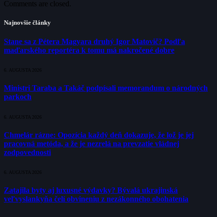
Comments are closed.
Najnovšie články
Stane sa z Pétera Magyara druhý Igor Matovič? Podľa
maďarského reportéra k tomu má nakročené dobre
6. AUGUSTA 2026
Ministri Taraba a Takáč podpísali memorandum o národných
parkoch
6. AUGUSTA 2026
Chmelár rázne: Opozícia každý deň dokazuje, že lož je jej
pracovná metóda, a že je nezrelá na prevzatie vládnej
zodpovednosti
6. AUGUSTA 2026
Zatajila byty aj luxusné výdavky? Bývalá ukrajinská
veľvyslankyňa čelí obvineniu z nezákonného obohatenia