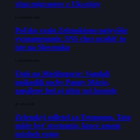
vlnu migrantov z Ukrajiny
6. AUGUSTA 2026
Poľsko vzalo Zelenskému najvyššie
vyznamenanie. SNS chce urobiť to
isté na Slovensku
1. AUGUSTA 2026
Útok na Medžugorie: Vandali
poškodili sochy Panny Márie,
zapálený bol aj oltár pri kostole
28. JÚLA 2026
Zelenskyj odletel za Trumpom. Toto
môže byť stretnutie, ktoré zmení
priebeh vojny