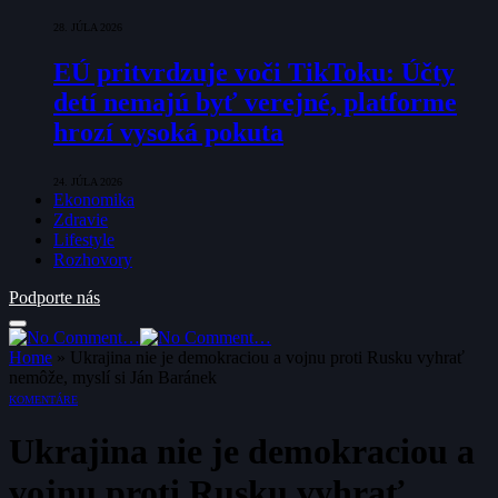
28. JÚLA 2026
EÚ pritvrdzuje voči TikToku: Účty
detí nemajú byť verejné, platforme
hrozí vysoká pokuta
24. JÚLA 2026
Ekonomika
Zdravie
Lifestyle
Rozhovory
Podporte nás
Home
»
Ukrajina nie je demokraciou a vojnu proti Rusku vyhrať
nemôže, myslí si Ján Baránek
KOMENTÁRE
Ukrajina nie je demokraciou a
vojnu proti Rusku vyhrať