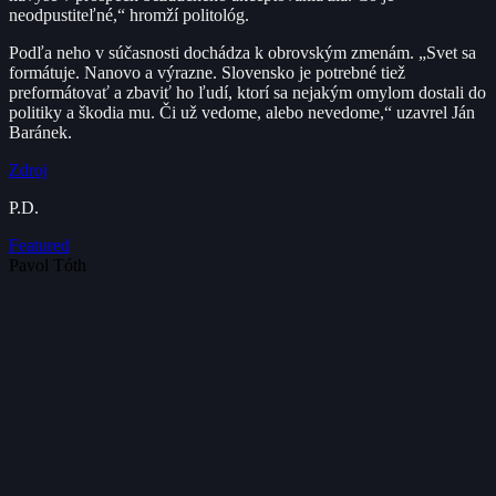
neodpustiteľné,“ hromží politológ.
Podľa neho v súčasnosti dochádza k obrovským zmenám. „Svet sa
formátuje. Nanovo a výrazne. Slovensko je potrebné tiež
preformátovať a zbaviť ho ľudí, ktorí sa nejakým omylom dostali do
politiky a škodia mu. Či už vedome, alebo nevedome,“ uzavrel Ján
Baránek.
Zdroj
P.D.
Featured
Pavol Tóth