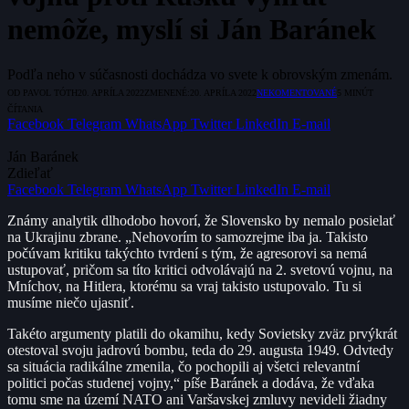
nemôže, myslí si Ján Baránek
Podľa neho v súčasnosti dochádza vo svete k obrovským zmenám.
OD
PAVOL TÓTH
20. APRÍLA 2022
ZMENENÉ:
20. APRÍLA 2022
NEKOMENTOVANÉ
5 MINÚT
ČÍTANIA
Facebook
Telegram
WhatsApp
Twitter
LinkedIn
E-mail
Ján Baránek
Zdieľať
Facebook
Telegram
WhatsApp
Twitter
LinkedIn
E-mail
Známy analytik dlhodobo hovorí, že Slovensko by nemalo posielať
na Ukrajinu zbrane. „Nehovorím to samozrejme iba ja. Takisto
počúvam kritiku takýchto tvrdení s tým, že agresorovi sa nemá
ustupovať, pričom sa títo kritici odvolávajú na 2. svetovú vojnu, na
Mníchov, na Hitlera, ktorému sa vraj takisto ustupovalo. Tu si
musíme niečo ujasniť.
Takéto argumenty platili do okamihu, kedy Sovietsky zväz prvýkrát
otestoval svoju jadrovú bombu, teda do 29. augusta 1949. Odvtedy
sa situácia radikálne zmenila, čo pochopili aj všetci relevantní
politici počas studenej vojny,“ píše Baránek a dodáva, že vďaka
tomu sme na území NATO ani Varšavskej zmluvy nevideli žiadny