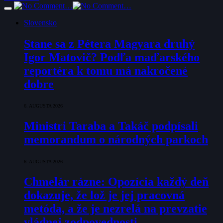
Slovensko
Stane sa z Pétera Magyara druhý
Igor Matovič? Podľa maďarského
reportéra k tomu má nakročené
dobre
6. AUGUSTA 2026
Ministri Taraba a Takáč podpísali
memorandum o národných parkoch
6. AUGUSTA 2026
Chmelár rázne: Opozícia každý deň
dokazuje, že lož je jej pracovná
metóda, a že je nezrelá na prevzatie
vládnej zodpovednosti