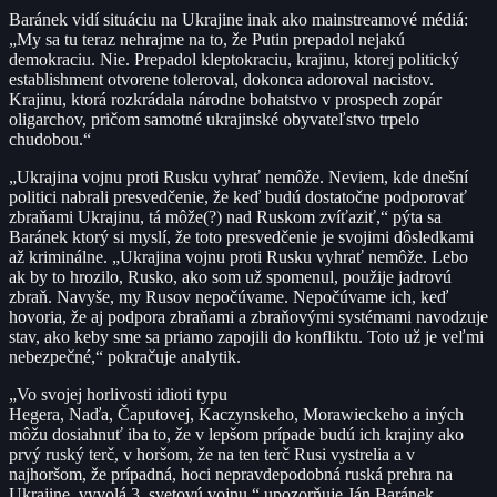
Baránek vidí situáciu na Ukrajine inak ako mainstreamové médiá:
„My sa tu teraz nehrajme na to, že Putin prepadol nejakú
demokraciu. Nie. Prepadol kleptokraciu, krajinu, ktorej politický
establishment otvorene toleroval, dokonca adoroval nacistov.
Krajinu, ktorá rozkrádala národne bohatstvo v prospech zopár
oligarchov, pričom samotné ukrajinské obyvateľstvo trpelo
chudobou.“
„Ukrajina vojnu proti Rusku vyhrať nemôže. Neviem, kde dnešní
politici nabrali presvedčenie, že keď budú dostatočne podporovať
zbraňami Ukrajinu, tá môže(?) nad Ruskom zvíťaziť,“ pýta sa
Baránek ktorý si myslí, že toto presvedčenie je svojimi dôsledkami
až kriminálne. „Ukrajina vojnu proti Rusku vyhrať nemôže. Lebo
ak by to hrozilo, Rusko, ako som už spomenul, použije jadrovú
zbraň. Navyše, my Rusov nepočúvame. Nepočúvame ich, keď
hovoria, že aj podpora zbraňami a zbraňovými systémami navodzuje
stav, ako keby sme sa priamo zapojili do konfliktu. Toto už je veľmi
nebezpečné,“ pokračuje analytik.
„Vo svojej horlivosti idioti typu
Hegera, Naďa, Čaputovej, Kaczynskeho, Morawieckeho a iných
môžu dosiahnuť iba to, že v lepšom prípade budú ich krajiny ako
prvý ruský terč, v horšom, že na ten terč Rusi vystrelia a v
najhoršom, že prípadná, hoci nepravdepodobná ruská prehra na
Ukrajine, vyvolá 3. svetovú vojnu,“ upozorňuje Ján Baránek