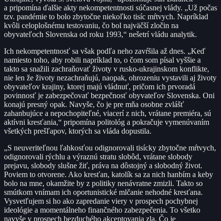
a pripomína ďalšie akty nekompetentnosti súčasnej vlády. „Už počas
tzv. pandémie to bolo zbytočne niekoľko tisíc mŕtvych. Napríklad
kvôli celoplošnému testovaniu, čo bol najväčší zločin na
obyvateľoch Slovenska od roku 1993,“ nešetrí vládu analytik.
Ich nekompetentnosť sa však podľa neho zavŕšila až dnes. „Keď
namiesto toho, aby robili napríklad to, o čom som písal vyššie a
takto sa snažili zachraňovať životy v rusko-ukrajinskom konflikte,
nie len že životy nezachraňujú, naopak, ohrozeniu vystavili aj životy
obyvateľov krajiny, ktorej majú vládnuť, pričom ich prvoradá
povinnosť je zabezpečovať bezpečnosť obyvateľov Slovenska. Oni
konajú presný opak. Navyše, čo je pre mňa osobne zvlášť
zahanbujúce a nepochopiteľné, viacerí z nich, vrátane premiéra, sú
aktívni kresťania,“ pripomína politológ a pokračuje vymenúvaním
všetkých prešľapov, ktorých sa vláda dopustila.
„S neuveriteľnou ľahkosťou odignorovali tisícky zbytočne mŕtvych,
odignorovali rýchlu a výraznú stratu slobôd, vrátane slobody
prejavu, slobody slušne žiť, práva na dôstojný a slobodný život.
Poviem to otvorene. Ako kresťan, katolík sa za nich hanbím a keby
bolo na mne, okamžite by z politiky nenávratne zmizli. Takto so
smútkom vnímam ich oportunistické mlčanie nehodné kresťana.
Vysvetľujem si ho ako zapredanie viery v prospech pochybnej
ideológie a momentálneho finančného zabezpečenia. To všetko
navyše v prospech bezduchého akceptovania zla. Čo je