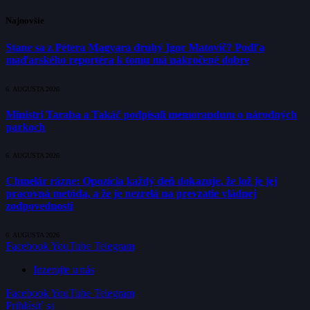
Najnovšie
Stane sa z Pétera Magyara druhý Igor Matovič? Podľa
maďarského reportéra k tomu má nakročené dobre
6. AUGUSTA 2026
Ministri Taraba a Takáč podpísali memorandum o národných
parkoch
6. AUGUSTA 2026
Chmelár rázne: Opozícia každý deň dokazuje, že lož je jej
pracovná metóda, a že je nezrelá na prevzatie vládnej
zodpovednosti
6. AUGUSTA 2026
Facebook
YouTube
Telegram
Inzerujte u nás
Facebook
YouTube
Telegram
Prihlásiť sa