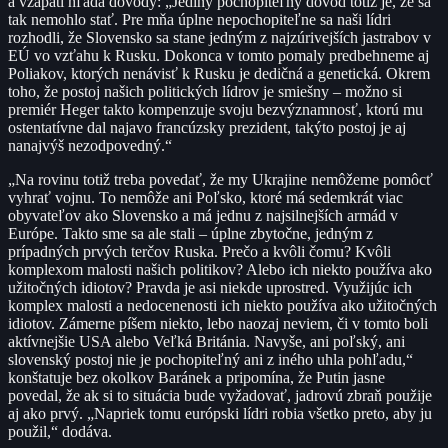
a vzápätí hľadá dôvody: „Jediný pochopiteľný dôvod totiž je, že sa
tak nemohlo stať. Pre mňa úplne nepochopiteľne sa naši lídri
rozhodli, že Slovensko sa stane jedným z najzúrivejších jastrabov v
EÚ vo vzťahu k Rusku. Dokonca v tomto pomaly predbehneme aj
Poliakov, ktorých nenávisť k Rusku je dedičná a genetická. Okrem
toho, že postoj našich politických lídrov je smiešny – možno si
premiér Heger takto kompenzuje svoju bezvýznamnosť, ktorú mu
ostentatívne dal najavo francúzsky prezident, takýto postoj je aj
nanajvýš nezodpovedný.“
„Na rovinu totiž treba povedať, že my Ukrajine nemôžeme pomôcť
vyhrať vojnu. To nemôže ani Poľsko, ktoré má sedemkrát viac
obyvateľov ako Slovensko a má jednu z najsilnejších armád v
Európe. Takto sme sa ale stali – úplne zbytočne, jedným z
prípadných prvých terčov Ruska. Prečo a kvôli čomu? Kvôli
komplexom malosti našich politikov? Alebo ich niekto používa ako
užitočných idiotov? Pravda je asi niekde uprostred. Využijúc ich
komplex malosti a nedocenenosti ich niekto používa ako užitočných
idiotov. Zámerne píšem niekto, lebo naozaj neviem, či v tomto boli
aktívnejšie USA alebo Veľká Británia. Navyše, ani poľský, ani
slovenský postoj nie je pochopiteľný ani z iného uhla pohľadu,“
konštatuje bez okolkov Baránek a pripomína, že Putin jasne
povedal, že ak si to situácia bude vyžadovať, jadrovú zbraň použije
aj ako prvý. „Napriek tomu európski lídri robia všetko preto, aby ju
použil,“ dodáva.