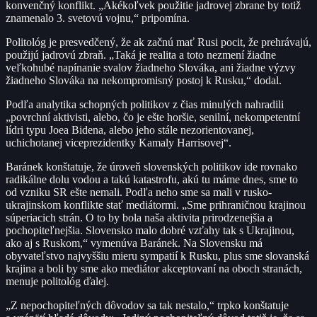
konvenčný konflikt. „Akékoľvek použitie jadrovej zbrane by totiž
znamenalo 3. svetovú vojnu,“ pripomína.
Politológ je presvedčený, že ak začnú mať Rusi pocit, že prehrávajú,
použijú jadrovú zbraň. „Taká je realita a toto nezmení žiadne
veľkohubé napínanie svalov žiadneho Slováka, ani žiadne výzvy
žiadneho Slováka na nekompromisný postoj k Rusku,“ dodal.
Podľa analytika schopných politikov z čias minulých nahradili
„povrchní aktivisti, alebo, čo je ešte horšie, senilní, nekompetentní
lídri typu Joea Bidena, alebo jeho stále nezorientovanej,
uchichotanej viceprezidentky Kamaly Harrisovej“.
Baránek konštatuje, že úroveň slovenských politikov ide rovnako
radikálne dolu vodou a takú katastrofu, akú tu máme dnes, sme to
od vzniku SR ešte nemali. Podľa neho sme sa mali v rusko-
ukrajinskom konflikte stať mediátormi. „Sme prihraničnou krajinou
súperiacich strán. O to by bola naša aktivita prirodzenejšia a
pochopiteľnejšia. Slovensko malo dobré vzťahy tak s Ukrajinou,
ako aj s Ruskom,“ vymenúva Baránek. Na Slovensku má
obyvateľstvo najvyššiu mieru sympatií k Rusku, plus sme slovanská
krajina a boli by sme ako mediátor akceptovaní na oboch stranách,
menuje politológ ďalej.
„Z nepochopiteľných dôvodov sa tak nestalo,“ trpko konštatuje