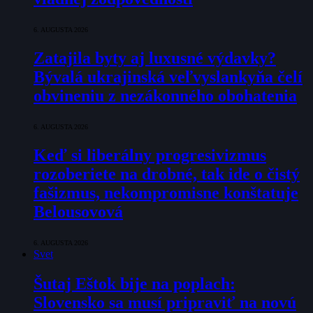
6. AUGUSTA 2026
Zatajila byty aj luxusné výdavky?
Bývalá ukrajinská veľvyslankyňa čelí
obvineniu z nezákonného obohatenia
6. AUGUSTA 2026
Keď si liberálny progresivizmus
rozoberiete na drobné, tak ide o čistý
fašizmus, nekompromisne konštatuje
Belousovová
6. AUGUSTA 2026
Svet
Šutaj Eštok bije na poplach:
Slovensko sa musí pripraviť na novú