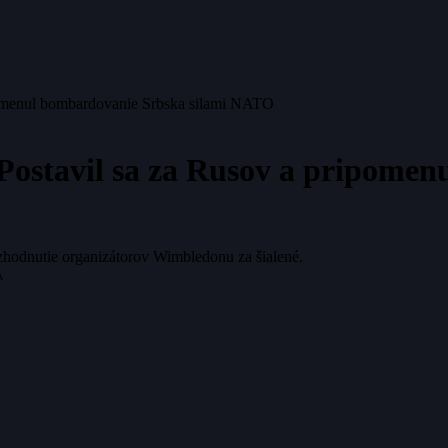
ipomenul bombardovanie Srbska silami NATO
 Postavil sa za Rusov a pripome
zhodnutie organizátorov Wimbledonu za šialené.
A