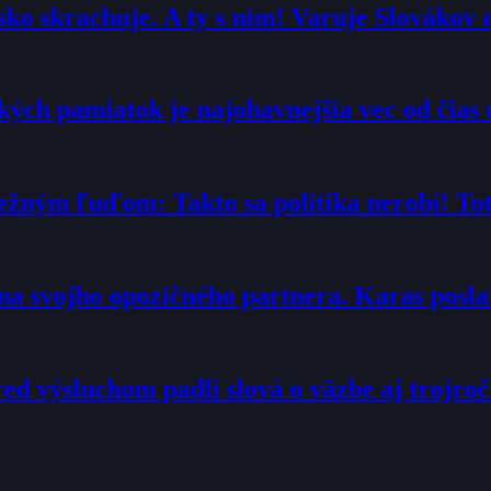
ko skrachuje. A ty s ním! Varuje Slovákov 
ých pamiatok je najohavnejšia vec od čias 
ežným ľuďom: Takto sa politika nerobí! Toto
“ na svojho opozičného partnera. Karas posl
ed výsluchom padli slová o väzbe aj trojroč