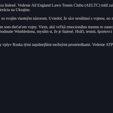
 za šialené. Vedenie All England Lawn Tennis Clubu (AELTC) totiž za
erácia na Ukrajine.
sil so svojím vlastným názorom. Uviedol, že síce nesúhlasí s vojnou, n
som dieťaťom vojny. Viem, akú veľkú emocionálnu traumu to zanechá
nutie Wimbledonu, myslím si, že je šialené. Hráči, tenisti, športovci 
vplyv Ruska tými najsilnejšími možnými prostriedkami. Vedenie ATP a 