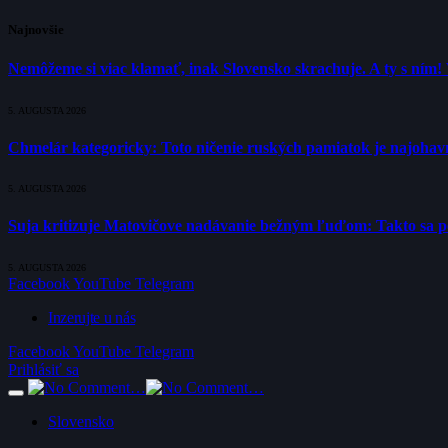
Najnovšie
Nemôžeme si viac klamať, inak Slovensko skrachuje. A ty s ním!
5. AUGUSTA 2026
Chmelár kategoricky: Toto ničenie ruských pamiatok je najohavne
5. AUGUSTA 2026
Suja kritizuje Matovičove nadávanie bežným ľuďom: Takto sa poli
5. AUGUSTA 2026
Facebook
YouTube
Telegram
Inzerujte u nás
Facebook
YouTube
Telegram
Prihlásiť sa
Slovensko