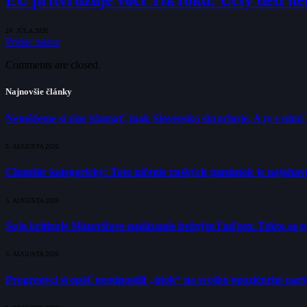
24. JÚLA 2026
Pridať názor
Comments are closed.
Najnovšie články
Nemôžeme si viac klamať, inak Slovensko skrachuje. A ty s ním!
5. AUGUSTA 2026
Chmelár kategoricky: Toto ničenie ruských pamiatok je najohavne
5. AUGUSTA 2026
Suja kritizuje Matovičove nadávanie bežným ľuďom: Takto sa poli
5. AUGUSTA 2026
Progresívci si opäť neodpustili „útok“ na svojho opozičného pa