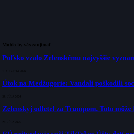
Mohlo by vás zaujímať
Poľsko vzalo Zelenskému najvyššie vyznam
1. AUGUSTA 2026
Útok na Medžugorie: Vandali poškodili soc
28. JÚLA 2026
Zelenskyj odletel za Trumpom. Toto môže b
28. JÚLA 2026
EÚ pritvrdzuje voči TikToku: Účty detí ne