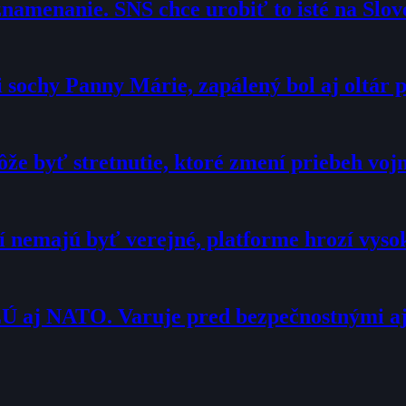
namenanie. SNS chce urobiť to isté na Slo
sochy Panny Márie, zapálený bol aj oltár p
že byť stretnutie, ktoré zmení priebeh voj
í nemajú byť verejné, platforme hrozí vyso
Ú aj NATO. Varuje pred bezpečnostnými a