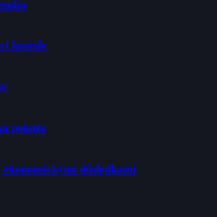
vensku
ri kostole
ny
ká pokuta
j ekonomickými dôsledkami