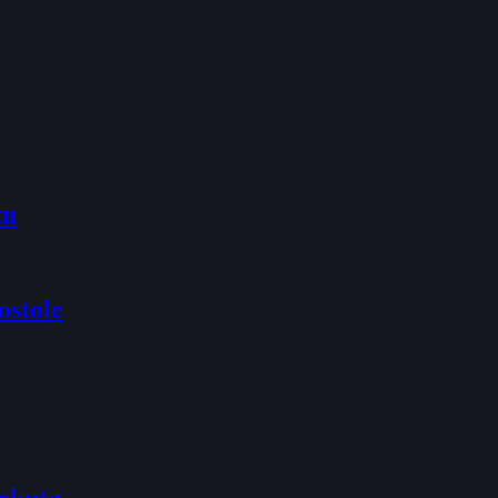
ku
ostole
pokuta