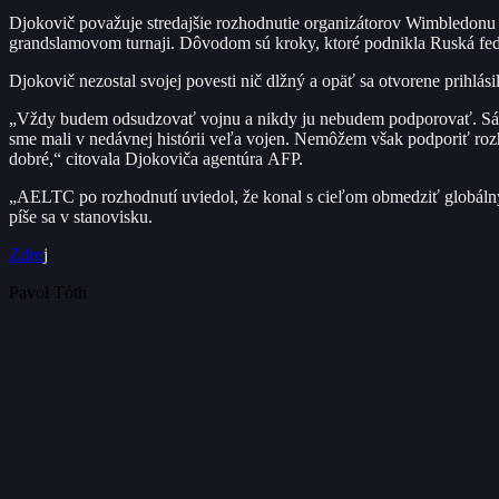
Djokovič považuje stredajšie rozhodnutie organizátorov Wimbledonu
grandslamovom turnaji. Dôvodom sú kroky, ktoré podnikla Ruská fed
Djokovič nezostal svojej povesti nič dlžný a opäť sa otvorene prihlá
„Vždy budem odsudzovať vojnu a nikdy ju nebudem podporovať. Sám 
sme mali v nedávnej histórii veľa vojen. Nemôžem však podporiť rozhod
dobré,“ citovala Djokoviča agentúra AFP.
„AELTC po rozhodnutí uviedol, že konal s cieľom obmedziť globálny 
píše sa v stanovisku.
Zdro
j
Pavol Tóth