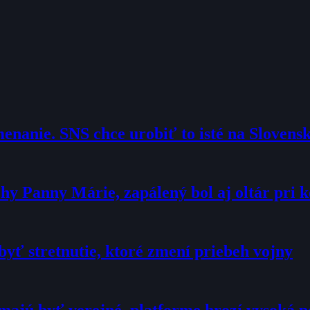
enanie. SNS chce urobiť to isté na Slovens
hy Panny Márie, zapálený bol aj oltár pri k
yť stretnutie, ktoré zmení priebeh vojny
majú byť verejné, platforme hrozí vysoká 