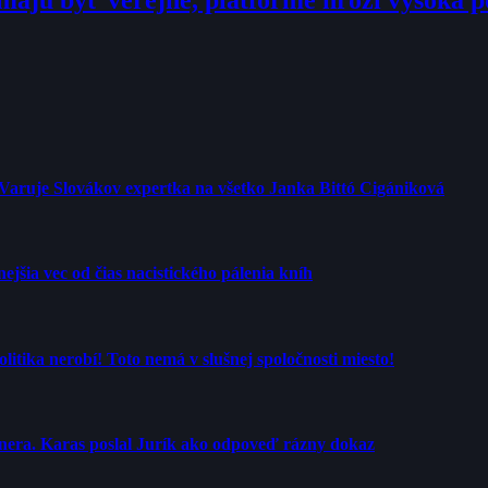
 Varuje Slovákov expertka na všetko Janka Bittó Cigániková
jšia vec od čias nacistického pálenia kníh
tika nerobí! Toto nemá v slušnej spoločnosti miesto!
rtnera. Karas poslal Jurík ako odpoveď rázny dokaz