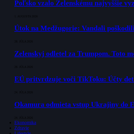
Poľsko vzalo Zelenskému najvyššie vyz
1. AUGUSTA 2026
Útok na Medžugorie: Vandali poškodili 
28. JÚLA 2026
Zelenskyj odletel za Trumpom. Toto mô
28. JÚLA 2026
EÚ pritvrdzuje voči TikToku: Účty det
24. JÚLA 2026
Okamura odmieta vstup Ukrajiny do E
24. JÚLA 2026
Ekonomika
Zdravie
Lifestyle