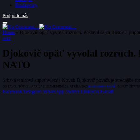
Rozhovory
Podporte nás
Home
»
Djokovič opäť vyvolal rozruch. Postavil sa za Rusov a pr
SVET
Djokovič opäť vyvolal rozruch.
NATO
Srbská tenisová superhviezda Novak Djokovič považuje stredajšie ro
OD
PAVOL TÓTH
21. APRÍLA 2022
ZMENENÉ:
21. APRÍLA 2022
NEKOMENTOVANÉ
1 MINÚT ČÍTANI
Facebook
Telegram
WhatsApp
Twitter
LinkedIn
E-mail