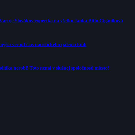
 Varuje Slovákov expertka na všetko Janka Bittó Cigániková
jšia vec od čias nacistického pálenia kníh
tika nerobí! Toto nemá v slušnej spoločnosti miesto!