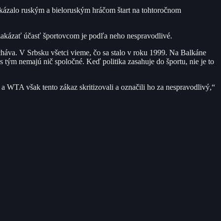
kázalo ruským a bieloruským hráčom štart na tohtoročnom
o zakázať účasť športovcom je podľa neho nespravodlivé.
va. V Srbsku všetci vieme, čo sa stalo v roku 1999. Na Balkáne
s tým nemajú nič spoločné. Keď politika zasahuje do športu, nie je to
WTA však tento zákaz skritizovali a označili ho za nespravodlivý,“