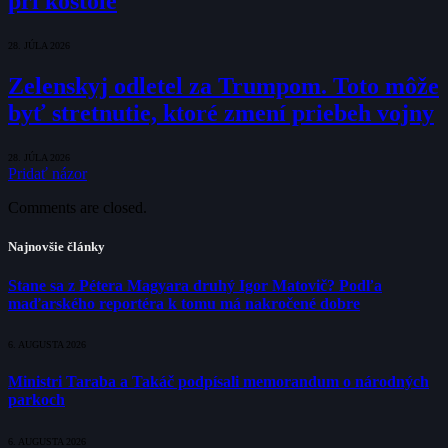
pri kostole
28. JÚLA 2026
Zelenskyj odletel za Trumpom. Toto môže
byť stretnutie, ktoré zmení priebeh vojny
28. JÚLA 2026
Pridať názor
Comments are closed.
Najnovšie články
Stane sa z Pétera Magyara druhý Igor Matovič? Podľa
maďarského reportéra k tomu má nakročené dobre
6. AUGUSTA 2026
Ministri Taraba a Takáč podpísali memorandum o národných
parkoch
6. AUGUSTA 2026