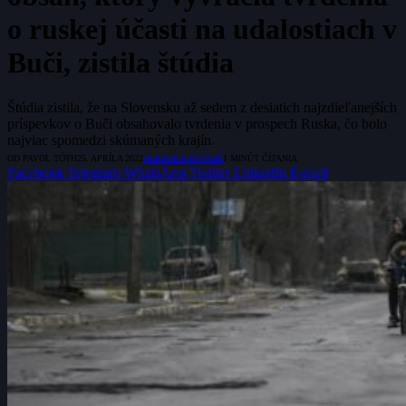
o ruskej účasti na udalostiach v
Buči, zistila štúdia
Štúdia zistila, že na Slovensku až sedem z desiatich najzdieľanejších
príspevkov o Buči obsahovalo tvrdenia v prospech Ruska, čo bolo
najviac spomedzi skúmaných krajín.
OD
PAVOL TÓTH
25. APRÍLA 2022
NEKOMENTOVANÉ
1 MINÚT ČÍTANIA
Facebook
Telegram
WhatsApp
Twitter
LinkedIn
E-mail