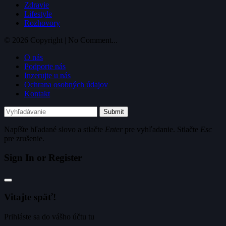
Zdravie
Lifestyle
Rozhovory
© 2026 Copyright | No Comment...
O nás
Podporte nás
Inzerujte u nás
Ochrana osobných údajov
Kontakt
Submit
Napíšte hľadané slovo a stlačte
Enter
pre vyhľadanie. Stlačte
Esc
pre zrušenie.
Sign In or Register
Vitajte späť!
Prihláste sa do vášho účtu tu