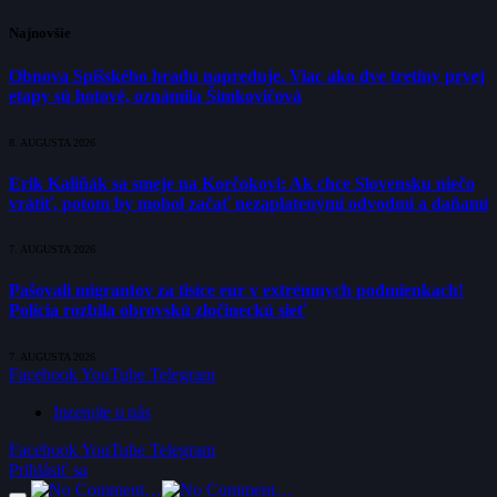
Najnovšie
Obnova Spišského hradu napreduje. Viac ako dve tretiny prvej
etapy sú hotové, oznámila Šimkovičová
8. AUGUSTA 2026
Erik Kaliňák sa smeje na Korčokovi: Ak chce Slovensku niečo
vrátiť, potom by mohol začať nezaplatenými odvodmi a daňami
7. AUGUSTA 2026
Pašovali migrantov za tisíce eur v extrémnych podmienkach!
Polícia rozbila obrovskú zločineckú sieť
7. AUGUSTA 2026
Facebook
YouTube
Telegram
Inzerujte u nás
Facebook
YouTube
Telegram
Prihlásiť sa