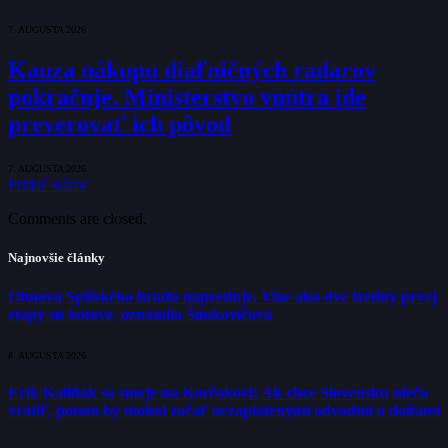
7. AUGUSTA 2026
Kauza nákupu diaľničných radarov
pokračuje. Ministerstvo vnútra ide
preverovať ich pôvod
7. AUGUSTA 2026
Pridať názor
Comments are closed.
Najnovšie články
Obnova Spišského hradu napreduje. Viac ako dve tretiny prvej
etapy sú hotové, oznámila Šimkovičová
8. AUGUSTA 2026
Erik Kaliňák sa smeje na Korčokovi: Ak chce Slovensku niečo
vrátiť, potom by mohol začať nezaplatenými odvodmi a daňami