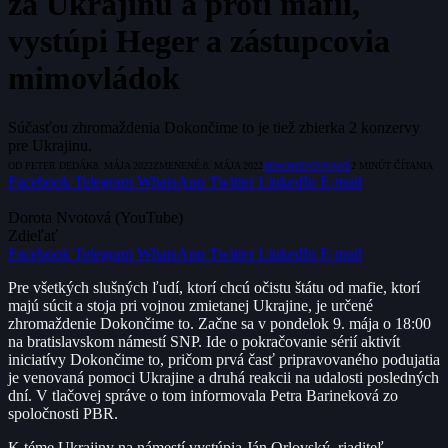
za Ukrajinu a proti mafii,
vystúpi Heger a zástupcovia
mimovládok
Súčasťou zhromaždenia Dokončime to je tiež zbierka 2 konzervy
pre Ukrajinu.
OD
PETER DEDÁK
8. MÁJA 2022
ZMENENÉ:
8. MÁJA 2022
NEKOMENTOVANÉ
2 MINÚT ČÍTANIA
Facebook
Telegram
WhatsApp
Twitter
LinkedIn
E-mail
Dorota Nvotová (YouTube)
Zdieľať
Facebook
Telegram
WhatsApp
Twitter
LinkedIn
E-mail
Pre všetkých slušných ľudí, ktorí chcú očistu štátu od mafie, ktorí
majú súcit a stoja pri vojnou zmietanej Ukrajine, je určené
zhromaždenie Dokončime to. Začne sa v pondelok 9. mája o 18:00
na bratislavskom námestí SNP. Ide o pokračovanie sérií aktivít
iniciatívy Dokončime to, pričom prvá časť pripravovaného podujatia
je venovaná pomoci Ukrajine a druhá reakcii na udalosti posledných
dní. V tlačovej správe o tom informovala Petra Barineková zo
spoločnosti PBR.
K téme Ukrajiny na námestí vystúpia Ján Orlovský, riaditeľ