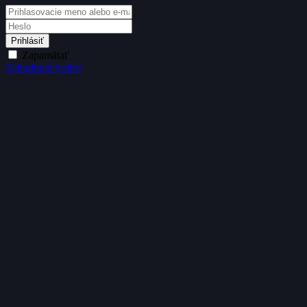
Prihlásiť
Zapamätať
Zabudnuté heslo?