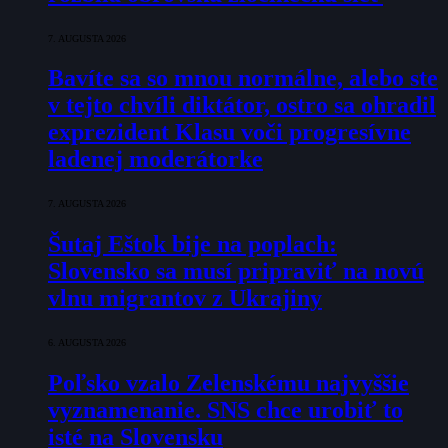
7. AUGUSTA 2026
Bavíte sa so mnou normálne, alebo ste
v tejto chvíli diktátor, ostro sa ohradil
exprezident Klasu voči progresívne
ladenej moderátorke
7. AUGUSTA 2026
Šutaj Eštok bije na poplach:
Slovensko sa musí pripraviť na novú
vlnu migrantov z Ukrajiny
6. AUGUSTA 2026
Poľsko vzalo Zelenskému najvyššie
vyznamenanie. SNS chce urobiť to
isté na Slovensku