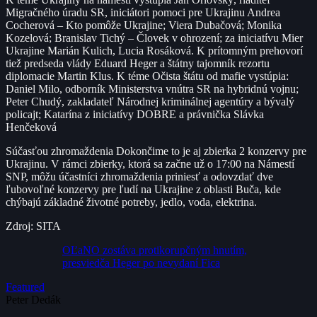
Migračného úradu SR, iniciátori pomoci pre Ukrajinu Andrea
Cocherová – Kto pomôže Ukrajine; Viera Dubačová; Monika
Kozelová; Branislav Tichý – Človek v ohrození; za iniciatívu Mier
Ukrajine Marián Kulich, Lucia Rosáková. K prítomným prehovorí
tiež predseda vlády Eduard Heger a štátny tajomník rezortu
diplomacie Martin Klus. K téme Očista štátu od mafie vystúpia:
Daniel Milo, odborník Ministerstva vnútra SR na hybridnú vojnu;
Peter Chudý, zakladateľ Národnej kriminálnej agentúry a bývalý
policajt; Katarína z iniciatívy DOBRE a právnička Slávka
Henčeková
Súčasťou zhromaždenia Dokončime to je aj zbierka 2 konzervy pre
Ukrajinu. V rámci zbierky, ktorá sa začne už o 17:00 na Námestí
SNP, môžu účastníci zhromaždenia priniesť a odovzdať dve
ľubovoľné konzervy pre ľudí na Ukrajine z oblasti Buča, kde
chýbajú základné životné potreby, jedlo, voda, elektrina.
Zdroj: SITA
OĽaNO zostáva protikorupčným hnutím,
presviedča Heger po nevydaní Fica
Featured
Peter Dedák