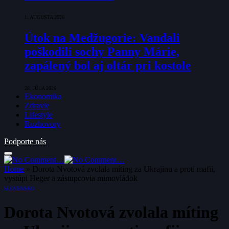
1. AUGUSTA 2026
Útok na Medžugorie: Vandali
poškodili sochy Panny Márie,
zapálený bol aj oltár pri kostole
28. JÚLA 2026
Ekonomika
Zdravie
Lifestyle
Rozhovory
Podporte nás
Home
»
Dorota Nvotová zvolala míting za Ukrajinu a proti mafii,
vystúpi Heger a zástupcovia mimovládok
SLOVENSKO
Dorota Nvotová zvolala míting