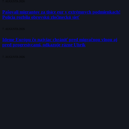
7. AUGUSTA 2026
Pašovali migrantov za tisíce eur v extrémnych podmienkach!
Polícia rozbila obrovskú zločineckú sieť
7. AUGUSTA 2026
Ideme Európu čo najviac chrániť pred migračnou vlnou aj
pred progresívcami, odkazuje rázne Uhrík
7. AUGUSTA 2026