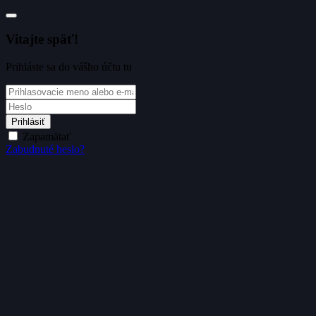
Vitajte späť!
Prihláste sa do vášho účtu tu
Prihlásiť
Zapamätať
Zabudnuté heslo?