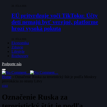
28. JÚLA 2026
EÚ pritvrdzuje voči TikToku: Účty
detí nemajú byť verejné, platforme
hrozí vysoká pokuta
24. JÚLA 2026
Ekonomika
Zdravie
Lifestyle
Rozhovory
Podporte nás
Home
»
Označenie Ruska za teroristický štát je podľa Moskvy
provokácia zo strany Litvy
SVET
Označenie Ruska za
teroristický štát je podľa