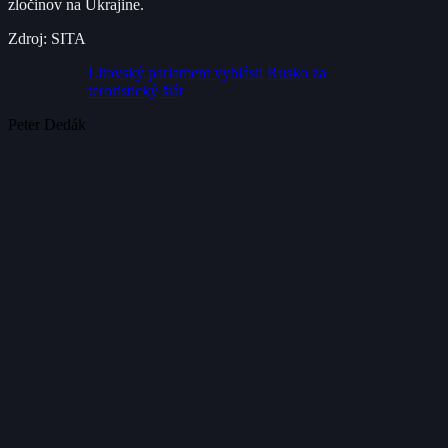
zločinov na Ukrajine.
Zdroj: SITA
Litovský parlament vyhlásil Rusko za
teroristický štát
Peter Dedák