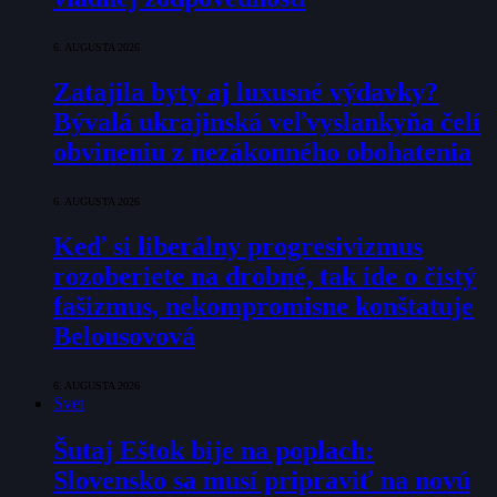
6. AUGUSTA 2026
Zatajila byty aj luxusné výdavky?
Bývalá ukrajinská veľvyslankyňa čelí
obvineniu z nezákonného obohatenia
6. AUGUSTA 2026
Keď si liberálny progresivizmus
rozoberiete na drobné, tak ide o čistý
fašizmus, nekompromisne konštatuje
Belousovová
6. AUGUSTA 2026
Svet
Šutaj Eštok bije na poplach:
Slovensko sa musí pripraviť na novú