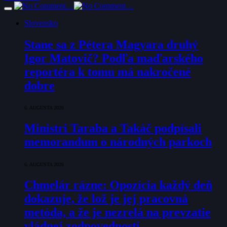
Slovensko
Stane sa z Pétera Magyara druhý
Igor Matovič? Podľa maďarského
reportéra k tomu má nakročené
dobre
6. AUGUSTA 2026
Ministri Taraba a Takáč podpísali
memorandum o národných parkoch
6. AUGUSTA 2026
Chmelár rázne: Opozícia každý deň
dokazuje, že lož je jej pracovná
metóda, a že je nezrelá na prevzatie
vládnej zodpovednosti