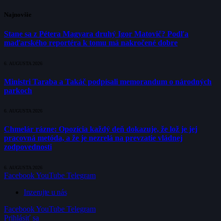
Najnovšie
Stane sa z Pétera Magyara druhý Igor Matovič? Podľa
maďarského reportéra k tomu má nakročené dobre
6. AUGUSTA 2026
Ministri Taraba a Takáč podpísali memorandum o národných
parkoch
6. AUGUSTA 2026
Chmelár rázne: Opozícia každý deň dokazuje, že lož je jej
pracovná metóda, a že je nezrelá na prevzatie vládnej
zodpovednosti
6. AUGUSTA 2026
Facebook
YouTube
Telegram
Inzerujte u nás
Facebook
YouTube
Telegram
Prihlásiť sa