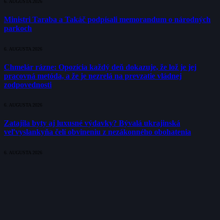
6. AUGUSTA 2026
Ministri Taraba a Takáč podpísali memorandum o národných
parkoch
6. AUGUSTA 2026
Chmelár rázne: Opozícia každý deň dokazuje, že lož je jej
pracovná metóda, a že je nezrelá na prevzatie vládnej
zodpovednosti
6. AUGUSTA 2026
Zatajila byty aj luxusné výdavky? Bývalá ukrajinská
veľvyslankyňa čelí obvineniu z nezákonného obohatenia
6. AUGUSTA 2026