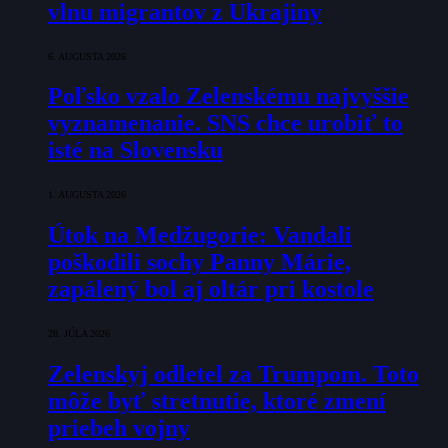
vlnu migrantov z Ukrajiny
6. AUGUSTA 2026
Poľsko vzalo Zelenskému najvyššie
vyznamenanie. SNS chce urobiť to
isté na Slovensku
1. AUGUSTA 2026
Útok na Medžugorie: Vandali
poškodili sochy Panny Márie,
zapálený bol aj oltár pri kostole
28. JÚLA 2026
Zelenskyj odletel za Trumpom. Toto
môže byť stretnutie, ktoré zmení
priebeh vojny