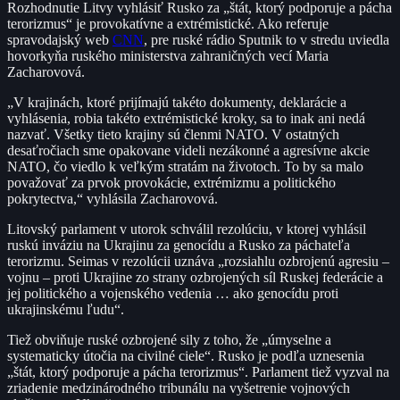
Rozhodnutie Litvy vyhlásiť Rusko za „štát, ktorý podporuje a pácha
terorizmus“ je provokatívne a extrémistické. Ako referuje
spravodajský web
CNN
, pre ruské rádio Sputnik to v stredu uviedla
hovorkyňa ruského ministerstva zahraničných vecí Maria
Zacharovová.
„V krajinách, ktoré prijímajú takéto dokumenty, deklarácie a
vyhlásenia, robia takéto extrémistické kroky, sa to inak ani nedá
nazvať. Všetky tieto krajiny sú členmi NATO. V ostatných
desaťročiach sme opakovane videli nezákonné a agresívne akcie
NATO, čo viedlo k veľkým stratám na životoch. To by sa malo
považovať za prvok provokácie, extrémizmu a politického
pokrytectva,“ vyhlásila Zacharovová.
Litovský parlament v utorok schválil rezolúciu, v ktorej vyhlásil
ruskú inváziu na Ukrajinu za genocídu a Rusko za páchateľa
terorizmu. Seimas v rezolúcii uznáva „rozsiahlu ozbrojenú agresiu –
vojnu – proti Ukrajine zo strany ozbrojených síl Ruskej federácie a
jej politického a vojenského vedenia … ako genocídu proti
ukrajinskému ľudu“.
Tiež obviňuje ruské ozbrojené sily z toho, že „úmyselne a
systematicky útočia na civilné ciele“. Rusko je podľa uznesenia
„štát, ktorý podporuje a pácha terorizmus“. Parlament tiež vyzval na
zriadenie medzinárodného tribunálu na vyšetrenie vojnových