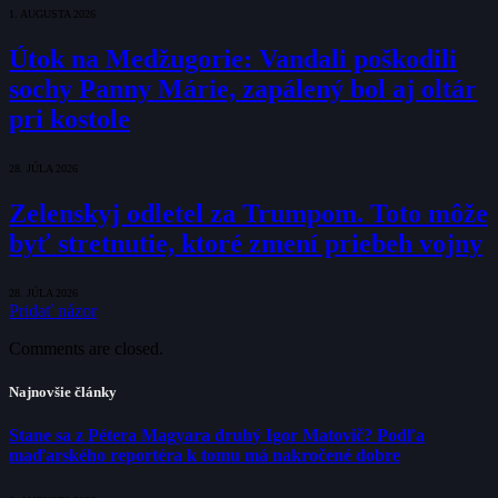
1. AUGUSTA 2026
Útok na Medžugorie: Vandali poškodili
sochy Panny Márie, zapálený bol aj oltár
pri kostole
28. JÚLA 2026
Zelenskyj odletel za Trumpom. Toto môže
byť stretnutie, ktoré zmení priebeh vojny
28. JÚLA 2026
Pridať názor
Comments are closed.
Najnovšie články
Stane sa z Pétera Magyara druhý Igor Matovič? Podľa
maďarského reportéra k tomu má nakročené dobre