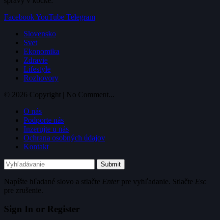
správy v kocke.
Facebook
YouTube
Telegram
Slovensko
Svet
Ekonomika
Zdravie
Lifestyle
Rozhovory
© 2026 Copyright | No Comment...
O nás
Podporte nás
Inzerujte u nás
Ochrana osobných údajov
Kontakt
Submit
Napíšte hľadané slovo a stlačte
Enter
pre vyhľadanie. Stlačte
Esc
pre zrušenie.
Sign In or Register