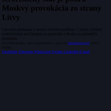
Moskvy provokácia zo strany
Litvy
Litovský parlament v utorok schválil rezolúciu, v ktorej vyhlásil
ruskú inváziu na Ukrajinu za genocídu a Rusko za páchateľa
terorizmu.
OD
PETER DEDÁK
11. MÁJA 2022
ZMENENÉ:
11. MÁJA 2022
NEKOMENTOVANÉ
1 MINÚT
ČÍTANIA
Facebook
Telegram
WhatsApp
Twitter
LinkedIn
E-mail