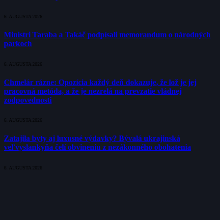
6. AUGUSTA 2026
Ministri Taraba a Takáč podpísali memorandum o národných
parkoch
6. AUGUSTA 2026
Chmelár rázne: Opozícia každý deň dokazuje, že lož je jej
pracovná metóda, a že je nezrelá na prevzatie vládnej
zodpovednosti
6. AUGUSTA 2026
Zatajila byty aj luxusné výdavky? Bývalá ukrajinská
veľvyslankyňa čelí obvineniu z nezákonného obohatenia
6. AUGUSTA 2026