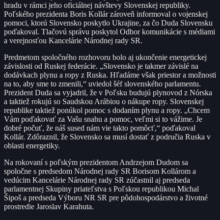
hradu v rámci jeho oficiálnej návštevy Slovenskej republiky.
Poľského prezidenta Boris Kollár zároveň informoval o vojenskej
pomoci, ktorú Slovensko poskytlo Ukrajine, za čo Duda Slovensku
poďakoval. Tlačovú správu poskytol Odbor komunikácie s médiami
a verejnosťou Kancelárie Národnej rady SR.
Predmetom spoločného rozhovoru bolo aj ukončenie energetickej
závislosti od Ruskej federácie. „Slovensko je takmer závislé na
dodávkach plynu a ropy z Ruska. Hľadáme však priestor a možnosti
na to, aby sme to zmenili,“ uviedol šéf slovenského parlamentu.
Prezident Duda sa vyjadril, že v Poľsku budujú plynovod z Nórska
a taktiež rokujú so Saudskou Arábiou o nákupe ropy. Slovenskej
republike taktiež ponúkol pomoc s dodaním plynu a ropy. „Chcem
Vám poďakovať za Vašu snahu a pomoc, veľmi si to vážime. Je
dobré počuť, že náš sused nám vie takto pomôcť,“ poďakoval
Kollár. Zdôraznil, že Slovensko sa musí dostať z područia Ruska v
oblasti energetiky.
Na rokovaní s poľským prezidentom Andrzejom Dudom sa
spoločne s predsedom Národnej rady SR Borisom Kollárom a
vedúcim Kancelárie Národnej rady SR zúčastnil aj predseda
parlamentnej Skupiny priateľstva s Poľskou republikou Michal
Šipoš a predseda Výboru NR SR pre pôdohospodárstvo a životné
prostredie Jaroslav Karahuta.