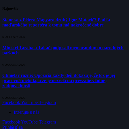
Najnovšie
Stane sa z Pétera Magyara druhý Igor Matovič? Podľa
maďarského reportéra k tomu má nakročené dobre
6. AUGUSTA 2026
Ministri Taraba a Takáč podpísali memorandum o národných
parkoch
6. AUGUSTA 2026
Chmelár rázne: Opozícia každý deň dokazuje, že lož je jej
pracovná metóda, a že je nezrelá na prevzatie vládnej
zodpovednosti
6. AUGUSTA 2026
Facebook
YouTube
Telegram
Inzerujte u nás
Facebook
YouTube
Telegram
Prihlásiť sa