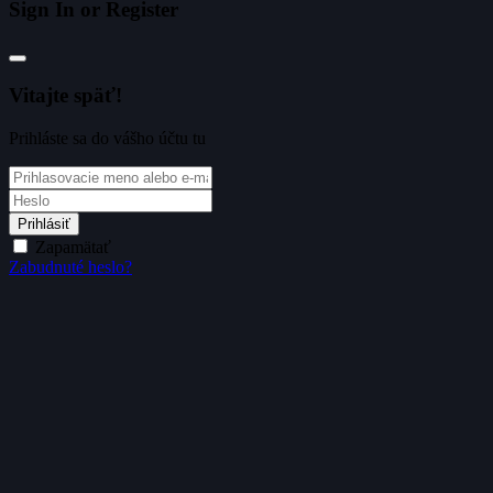
Sign In or Register
Vitajte späť!
Prihláste sa do vášho účtu tu
Prihlásiť
Zapamätať
Zabudnuté heslo?