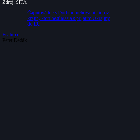
Zdroj: SITA
Čaputová ide s Dudom prehovárať lídrov
krajín, ktorí nesúhlasia s prijatím Ukrajiny
do EÚ
Featured
Peter Dedák