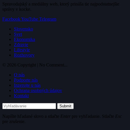
Spravodajský a mediálny web, ktorý prináša tie najpodstatnejšie
správy v kocke.
Facebook
YouTube
Telegram
Slovensko
Svet
Ekonomika
Zdravie
Lifestyle
Rozhovory
© 2026 Copyright | No Comment...
O nás
Podporte nás
Inzerujte u nás
Ochrana osobných údajov
Kontakt
Submit
Napíšte hľadané slovo a stlačte
Enter
pre vyhľadanie. Stlačte
Esc
pre zrušenie.