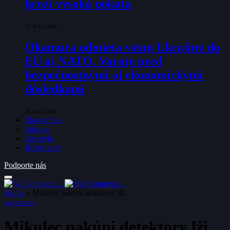
hrozí vysoká pokuta
24. JÚLA 2026
Okamura odmieta vstup Ukrajiny do
EÚ aj NATO. Varuje pred
bezpečnostnými aj ekonomickými
dôsledkami
24. JÚLA 2026
Ekonomika
Zdravie
Lifestyle
Rozhovory
Podporte nás
Home
»
Mikulec nakúpi detektory lži
SLOVENSKO
Mikulec nakúpi detektory lži