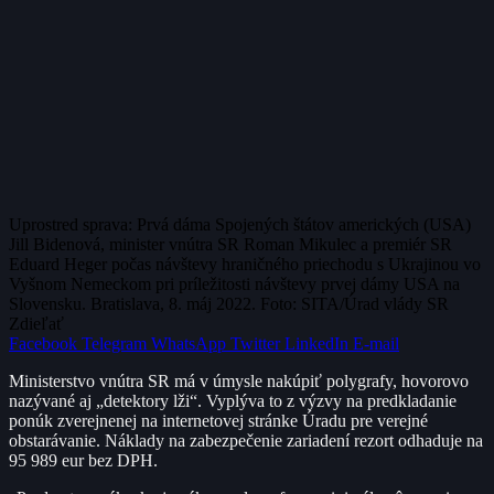
Uprostred sprava: Prvá dáma Spojených štátov amerických (USA)
Jill Bidenová, minister vnútra SR Roman Mikulec a premiér SR
Eduard Heger počas návštevy hraničného priechodu s Ukrajinou vo
Vyšnom Nemeckom pri príležitosti návštevy prvej dámy USA na
Slovensku. Bratislava, 8. máj 2022. Foto: SITA/Úrad vlády SR
Zdieľať
Facebook
Telegram
WhatsApp
Twitter
LinkedIn
E-mail
Ministerstvo vnútra SR má v úmysle nakúpiť polygrafy, hovorovo
nazývané aj „detektory lži“. Vyplýva to z výzvy na predkladanie
ponúk zverejnenej na internetovej stránke Úradu pre verejné
obstarávanie. Náklady na zabezpečenie zariadení rezort odhaduje na
95 989 eur bez DPH.