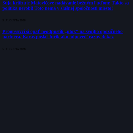
Suja kritizuje Matovičove nadávanie bežným ľuďom: Takto sa
politika nerobí! Toto nemá v slušnej spoločnosti miesto!
5. AUGUSTA 2026
Progresívci si opäť neodpustili „útok“ na svojho opozičného
partnera. Karas poslal Jurík ako odpoveď rázny dokaz
5. AUGUSTA 2026