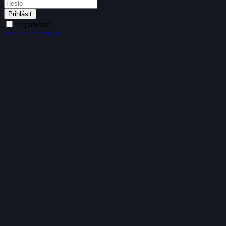
Prihlásiť
Zapamätať
Zabudnuté heslo?