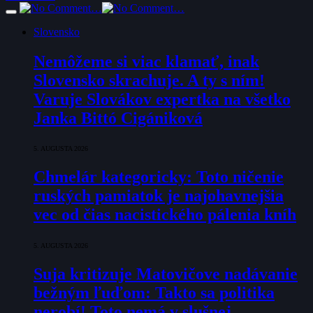
Slovensko
Nemôžeme si viac klamať, inak
Slovensko skrachuje. A ty s ním!
Varuje Slovákov expertka na všetko
Janka Bittó Cigániková
5. AUGUSTA 2026
Chmelár kategoricky: Toto ničenie
ruských pamiatok je najohavnejšia
vec od čias nacistického pálenia kníh
5. AUGUSTA 2026
Suja kritizuje Matovičove nadávanie
bežným ľuďom: Takto sa politika
nerobí! Toto nemá v slušnej