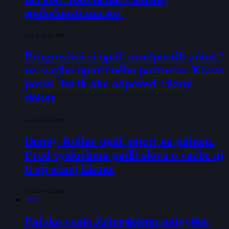
spoločnosti miesto!
5. AUGUSTA 2026
Progresívci si opäť neodpustili „útok“
na svojho opozičného partnera. Karas
poslal Jurík ako odpoveď rázny
dokaz
5. AUGUSTA 2026
Danny Kollár opäť mieri na políciu.
Pred výsluchom padli slová o väzbe aj
trojročnej šikane
5. AUGUSTA 2026
Svet
Poľsko vzalo Zelenskému najvyššie