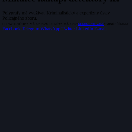
Polygrafy má využívať Kriminalistický a expertízny ústav
Policajného zboru.
OD
PAVOL TÓTH
12. MÁJA 2022
ZMENENÉ:
12. MÁJA 2022
NEKOMENTOVANÉ
1 MINÚT ČÍTANIA
Facebook
Telegram
WhatsApp
Twitter
LinkedIn
E-mail