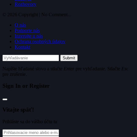
Rozhovory
© 2026 Copyright | No Comment...
O nás
Podporte nás
Inzerujte u nás
Ochrana osobných údajov
Kontakt
Submit
Napíšte hľadané slovo a stlačte
Enter
pre vyhľadanie. Stlačte
Esc
pre zrušenie.
Sign In or Register
Vitajte späť!
Prihláste sa do vášho účtu tu