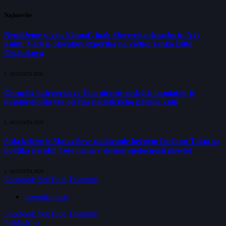
Najnovšie
Nemôžeme si viac klamať, inak Slovensko skrachuje. A ty
s ním! Varuje Slovákov expertka na všetko Janka Bittó
Cigániková
5. AUGUSTA 2026
Chmelár kategoricky: Toto ničenie ruských pamiatok je
najohavnejšia vec od čias nacistického pálenia kníh
5. AUGUSTA 2026
Suja kritizuje Matovičove nadávanie bežným ľuďom: Takto sa
politika nerobí! Toto nemá v slušnej spoločnosti miesto!
5. AUGUSTA 2026
Facebook
YouTube
Telegram
Inzerujte u nás
Facebook
YouTube
Telegram
Prihlásiť sa