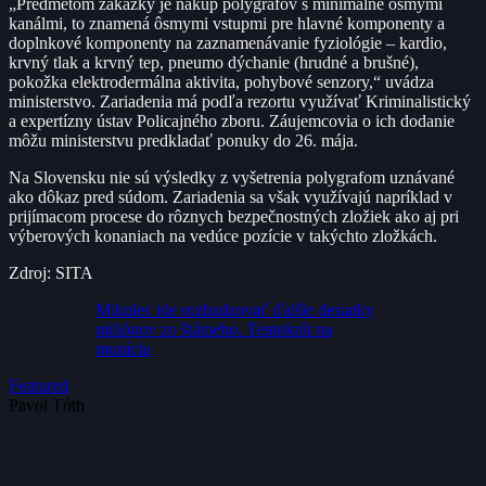
„Predmetom zákazky je nákup polygrafov s minimálne ôsmymi
kanálmi, to znamená ôsmymi vstupmi pre hlavné komponenty a
doplnkové komponenty na zaznamenávanie fyziológie – kardio,
krvný tlak a krvný tep, pneumo dýchanie (hrudné a brušné),
pokožka elektrodermálna aktivita, pohybové senzory,“ uvádza
ministerstvo. Zariadenia má podľa rezortu využívať Kriminalistický
a expertízny ústav Policajného zboru. Záujemcovia o ich dodanie
môžu ministerstvu predkladať ponuky do 26. mája.
Na Slovensku nie sú výsledky z vyšetrenia polygrafom uznávané
ako dôkaz pred súdom. Zariadenia sa však využívajú napríklad v
prijímacom procese do rôznych bezpečnostných zložiek ako aj pri
výberových konaniach na vedúce pozície v takýchto zložkách.
Zdroj: SITA
Mikulec ide rozhadzovať ďalšie desiatky
miliónov zo štátneho. Tentokrát na
muníciu
Featured
Pavol Tóth