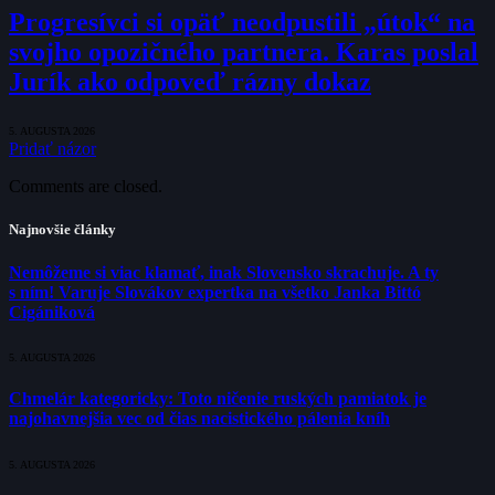
Progresívci si opäť neodpustili „útok“ na
svojho opozičného partnera. Karas poslal
Jurík ako odpoveď rázny dokaz
5. AUGUSTA 2026
Pridať názor
Comments are closed.
Najnovšie články
Nemôžeme si viac klamať, inak Slovensko skrachuje. A ty
s ním! Varuje Slovákov expertka na všetko Janka Bittó
Cigániková
5. AUGUSTA 2026
Chmelár kategoricky: Toto ničenie ruských pamiatok je
najohavnejšia vec od čias nacistického pálenia kníh
5. AUGUSTA 2026