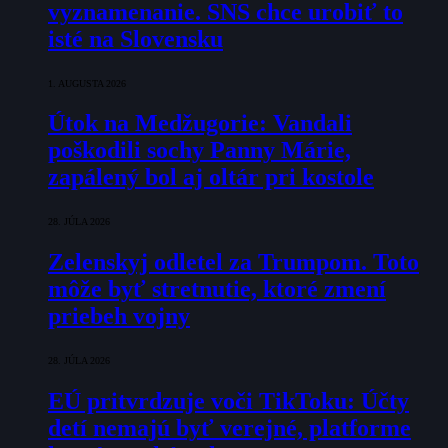
vyznamenanie. SNS chce urobiť to
isté na Slovensku
1. AUGUSTA 2026
Útok na Medžugorie: Vandali
poškodili sochy Panny Márie,
zapálený bol aj oltár pri kostole
28. JÚLA 2026
Zelenskyj odletel za Trumpom. Toto
môže byť stretnutie, ktoré zmení
priebeh vojny
28. JÚLA 2026
EÚ pritvrdzuje voči TikToku: Účty
detí nemajú byť verejné, platforme