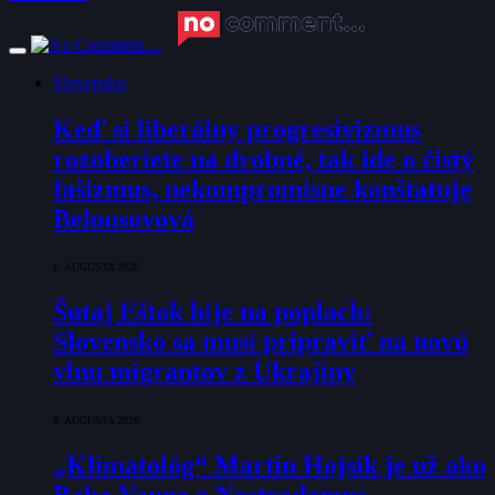
Slovensko
Keď si liberálny progresivizmus
rozoberiete na drobné, tak ide o čistý
fašizmus, nekompromisne konštatuje
Belousovová
6. AUGUSTA 2026
Šutaj Eštok bije na poplach:
Slovensko sa musí pripraviť na novú
vlnu migrantov z Ukrajiny
6. AUGUSTA 2026
„Klimatológ“ Martin Hojsík je už ako