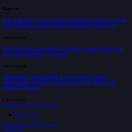
Najnovšie
Keď si liberálny progresivizmus rozoberiete na drobné, tak ide
o čistý fašizmus, nekompromisne konštatuje Belousovová
6. AUGUSTA 2026
Šutaj Eštok bije na poplach: Slovensko sa musí pripraviť na
novú vlnu migrantov z Ukrajiny
6. AUGUSTA 2026
„Klimatológ“ Martin Hojsík je už ako Baba Vanga a
Nostradamus. Bratislave predpovedá v roku 2100 hotovú
Sodomu a Gomoru
6. AUGUSTA 2026
Facebook
YouTube
Telegram
Inzerujte u nás
Facebook
YouTube
Telegram
Prihlásiť sa