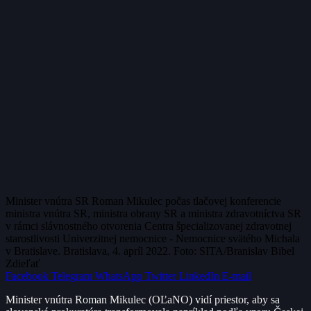
Minister vnútra SR Roman Mikulec počas tlačovej konferencie
ministra vnútra SR, ministra obrany SR a ministra zdravotníctva SR
v rámci slávnostného otvorenia Centra špecializovanej zdravotnej
starostlivosti Univerzitnej nemocnice - Nemocnice svätého Michala
v Bratislave. Bratislava, 4. apríl 2022. Foto: SITA/Branislav Bibel
Zdieľať
Facebook
Telegram
WhatsApp
Twitter
LinkedIn
E-mail
Minister vnútra Roman Mikulec (OĽaNO) vidí priestor, aby sa