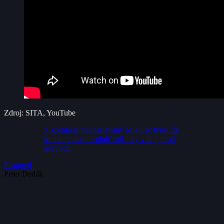
Zdroj: SITA, YouTube
Z korupcie podozrievaný Mikulec tvrdí, že
sa mu podarilo splniť míľniky v boji proti
korupcii
Featured
Peter Dedák