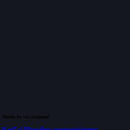
Mohlo by vás zaujímať
Keď si liberálny progresivizmus