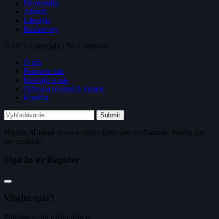
Ekonomika
Zdravie
Lifestyle
Rozhovory
© 2026 Copyright | No Comment...
O nás
Podporte nás
Inzerujte u nás
Ochrana osobných údajov
Kontakt
Submit
Napíšte hľadané slovo a stlačte
Enter
pre vyhľadanie. Stlačte
Esc
pre zrušenie.
Sign In or Register
Vitajte späť!
Prihláste sa do vášho účtu tu