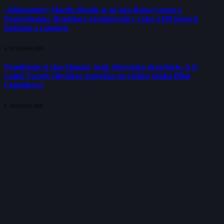
„Klimatológ“ Martin Hojsík je už ako Baba Vanga a
Nostradamus. Bratislave predpovedá v roku 2100 hotovú
Sodomu a Gomoru
6. AUGUSTA 2026
Nemôžeme si viac klamať, inak Slovensko skrachuje. A ty
s ním! Varuje Slovákov expertka na všetko Janka Bittó
Cigániková
5. AUGUSTA 2026