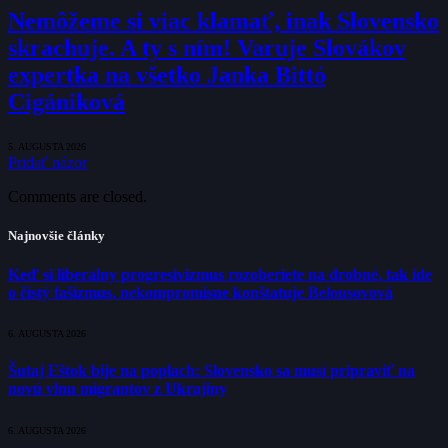
Nemôžeme si viac klamať, inak Slovensko
skrachuje. A ty s ním! Varuje Slovákov
expertka na všetko Janka Bittó
Cigániková
5. AUGUSTA 2026
Pridať názor
Comments are closed.
Najnovšie články
Keď si liberálny progresivizmus rozoberiete na drobné, tak ide
o čistý fašizmus, nekompromisne konštatuje Belousovová
6. AUGUSTA 2026
Šutaj Eštok bije na poplach: Slovensko sa musí pripraviť na
novú vlnu migrantov z Ukrajiny
6. AUGUSTA 2026