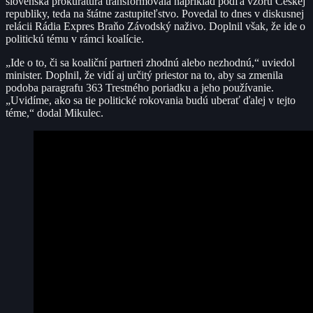
slovenská prokuratúra transformovala napríklad podľa vzoru Českej
republiky, teda na štátne zastupiteľstvo. Povedal to dnes v diskusnej
relácii Rádia Expres Braňo Závodský naživo. Doplnil však, že ide o
politickú tému v rámci koalície.
„Ide o to, či sa koaliční partneri zhodnú alebo nezhodnú,“ uviedol
minister. Doplnil, že vidí aj určitý priestor na to, aby sa zmenila
podoba paragrafu 363 Trestného poriadku a jeho používanie.
„Uvidíme, ako sa tie politické rokovania budú uberať ďalej v tejto
téme,“ dodal Mikulec.