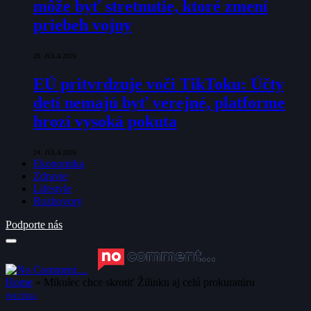
môže byť stretnutie, ktoré zmení
priebeh vojny
28. JÚLA 2026
EÚ pritvrdzuje voči TikToku: Účty
detí nemajú byť verejné, platforme
hrozí vysoká pokuta
24. JÚLA 2026
Ekonomika
Zdravie
Lifestyle
Rozhovory
Podporte nás
Home
»
Mikulec chce skrotiť Žilinku aj celú prokuratúru
POLITIKA