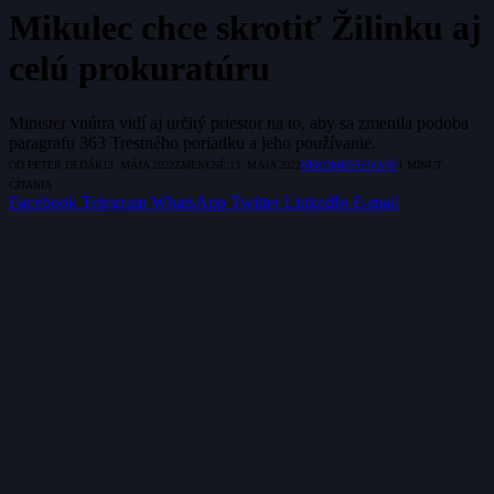
Mikulec chce skrotiť Žilinku aj
celú prokuratúru
Minister vnútra vidí aj určitý priestor na to, aby sa zmenila podoba
paragrafu 363 Trestného poriadku a jeho používanie.
OD
PETER DEDÁK
13. MÁJA 2022
ZMENENÉ:
13. MÁJA 2022
NEKOMENTOVANÉ
1 MINÚT
ČÍTANIA
Facebook
Telegram
WhatsApp
Twitter
LinkedIn
E-mail