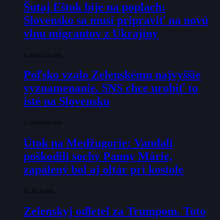
Šutaj Eštok bije na poplach:
Slovensko sa musí pripraviť na novú
vlnu migrantov z Ukrajiny
6. AUGUSTA 2026
Poľsko vzalo Zelenskému najvyššie
vyznamenanie. SNS chce urobiť to
isté na Slovensku
1. AUGUSTA 2026
Útok na Medžugorie: Vandali
poškodili sochy Panny Márie,
zapálený bol aj oltár pri kostole
28. JÚLA 2026
Zelenskyj odletel za Trumpom. Toto