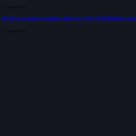
7. AUGUSTA 2026
Bavíte sa so mnou normálne, alebo ste v tejto chvíli diktátor, os
7. AUGUSTA 2026