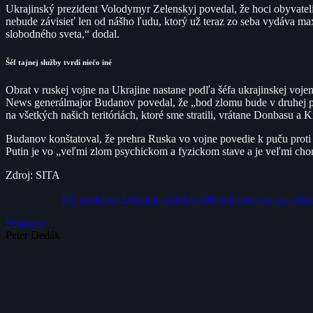
Ukrajinský prezident Volodymyr Zelenskyj povedal, že hoci obyvateli
nebude závisieť len od nášho ľudu, ktorý už teraz zo seba vydáva ma
slobodného sveta,“ dodal.
Šéf tajnej služby tvrdí niečo iné
Obrat v ruskej vojne na Ukrajine nastane podľa šéfa ukrajinskej voj
News generálmajor Budanov povedal, že „bod zlomu bude v druhej po
na všetkých našich teritóriách, ktoré sme stratili, vrátane Donbasu a
Budanov konštatoval, že prehra Ruska vo vojne povedie k puču proti 
Putin je vo „veľmi zlom psychickom a fyzickom stave a je veľmi chor
Zdroj: SITA
EÚ poskytne Ukrajine ďalších 500 miliónov eur na ťažké
Featured
Peter Dedák