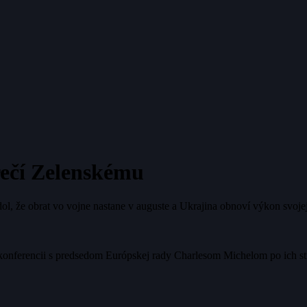
rečí Zelenskému
l, že obrat vo vojne nastane v auguste a Ukrajina obnoví výkon svojej 
konferencii s predsedom Európskej rady Charlesom Michelom po ich str