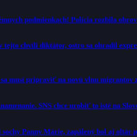
trémnych podmienkach! Polícia rozbila obrov
 tejto chvíli diktátor, ostro sa ohradil exp
o sa musí pripraviť na novú vlnu migrantov 
namenanie. SNS chce urobiť to isté na Slo
sochy Panny Márie, zapálený bol aj oltár p