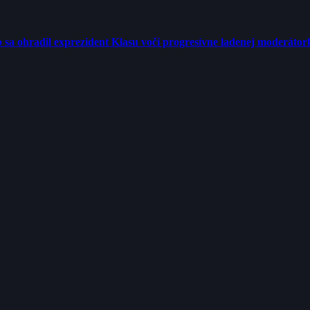
tro sa ohradil exprezident Klasu voči progresívne ladenej moderátor