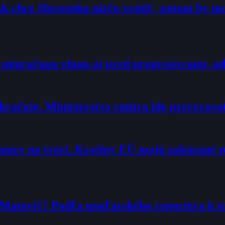
Ak chce Slovensku niečo vrátiť, potom by 
 migračnou vlnou aj pred progresívcami, o
račuje. Ministerstvo vnútra ide preverova
smev na tvári. Krajiny EÚ majú zakázané 
r Matovič? Podľa maďarského reportéra k 