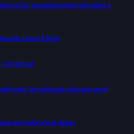
mohol začať nezaplatenými odvodmi a
dkazuje rázne Uhrík
ť ich pôvod
poskytnúť im dočasnú ochranu pred
tomu má nakročené dobre