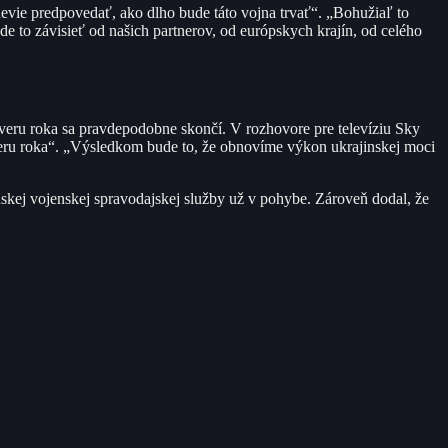
nevie predpovedať, ako dlho bude táto vojna trvať“. „Bohužiaľ to
 to závisieť od našich partnerov, od európskych krajín, od celého
áveru roka sa pravdepodobne skončí. V rozhovore pre televíziu Sky
veru roka“. „Výsledkom bude to, že obnovíme výkon ukrajinskej moci
nskej vojenskej spravodajskej služby už v pohybe. Zároveň dodal, že