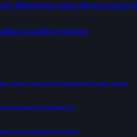
je. Ministerstvo vnútra ide preverovať ic
randum o národných parkoch
rátiť, potom by mohol začať nezaplatenými odvodmi a daňami
cia rozbila obrovskú zločineckú sieť
progresívcami, odkazuje rázne Uhrík