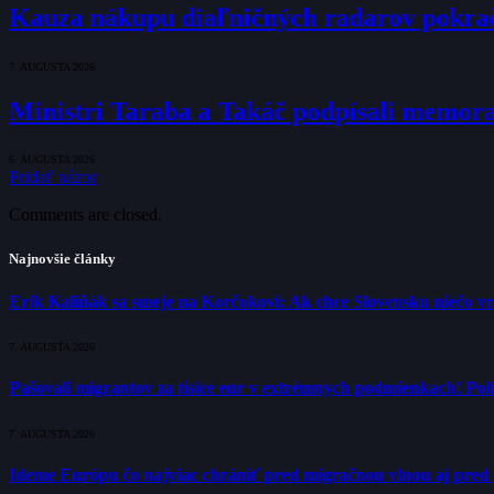
Kauza nákupu diaľničných radarov pokraču
7. AUGUSTA 2026
Ministri Taraba a Takáč podpísali memo
6. AUGUSTA 2026
Pridať názor
Comments are closed.
Najnovšie články
Erik Kaliňák sa smeje na Korčokovi: Ak chce Slovensku niečo v
7. AUGUSTA 2026
Pašovali migrantov za tisíce eur v extrémnych podmienkach! Polí
7. AUGUSTA 2026
Ideme Európu čo najviac chrániť pred migračnou vlnou aj pred 