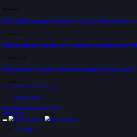
Najnovšie
Erik Kaliňák sa smeje na Korčokovi: Ak chce Slovensku niečo v
7. AUGUSTA 2026
Pašovali migrantov za tisíce eur v extrémnych podmienkach! Polí
7. AUGUSTA 2026
Ideme Európu čo najviac chrániť pred migračnou vlnou aj pred 
7. AUGUSTA 2026
Facebook
YouTube
Telegram
Inzerujte u nás
Facebook
YouTube
Telegram
Prihlásiť sa
Slovensko