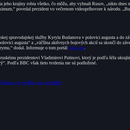
a jeho krajiny robia všetko, čo môžu, aby vyhnali Rusov, „nikto dnes 
ximum,“ povedal prezident vo večernom videopríhovore k národu. „Bude
enskej spravodajskej služby Kyryla Budanova v polovici augusta a do z
lovici augusta“ a „väčšina aktívnych bojových akcií sa skončí do zá
 Krymu,“ dodal. Informuje o tom portál
bbc.com
.
ruskému prezidentovi Vladimirovi Putinovi, ktorý je podľa šéfa ukraji
ý“. Podľa BBC však tieto tvrdenia nie sú podložené.
 zbrane. A predlžovanie konfliktu