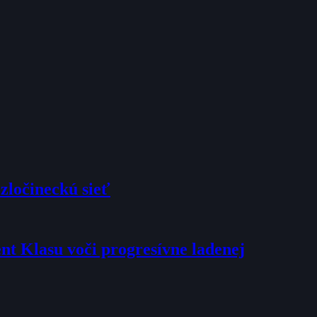
zločineckú sieť
dent Klasu voči progresívne ladenej