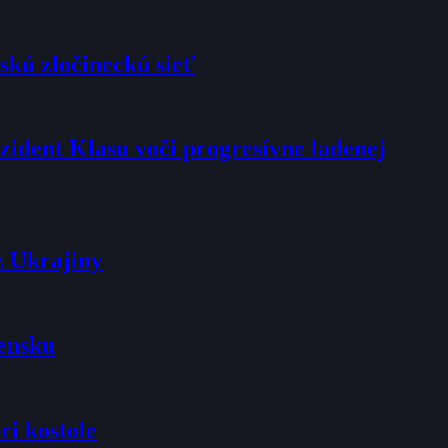
skú zločineckú sieť
rezident Klasu voči progresívne ladenej
z Ukrajiny
vensku
ri kostole