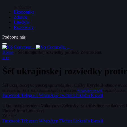
28. JÚLA 2026
Ekonomika
Zdravie
Lifestyle
Rozhovory
Podporte nás
Home
»
Šéf ukrajinskej rozviedky protirečí Zelenskému
SVET
Šéf ukrajinskej rozviedky proti
Šéf ukrajinskej vojenskej spravodajskej služby Kyrylo Budanov uviedo
OD
PETER DEDÁK
14. MÁJA 2022
ZMENENÉ:
14. MÁJA 2022
NEKOMENTOVANÉ
1 MINÚT ČÍTANIA
Facebook
Telegram
WhatsApp
Twitter
LinkedIn
E-mail
Ukrajinský prezident Volodymyr Zelenskyj sa zúčastňuje na tlačovej 
Photo/Efrem Lukatsky)
Zdieľať
Facebook
Telegram
WhatsApp
Twitter
LinkedIn
E-mail