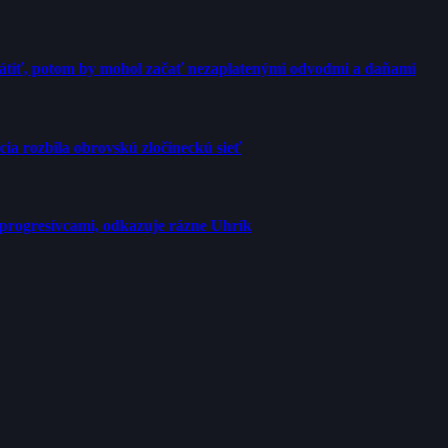
rátiť, potom by mohol začať nezaplatenými odvodmi a daňami
cia rozbila obrovskú zločineckú sieť
progresívcami, odkazuje rázne Uhrík