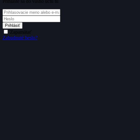
Prihláste sa do vášho účtu tu
Prihlásiť
Zapamätať
Zabudnuté heslo?