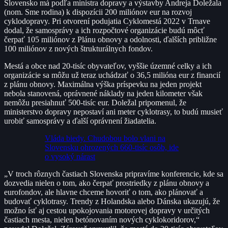
Slovensko má podľa ministra dopravy a výstavby Andreja Doležala
(nom. Sme rodina) k dispozícii 200 miliónov eur na rozvoj
cyklodopravy. Pri otvorení podujatia Cyklomestá 2022 v Trnave
dodal, že samosprávy a ich rozpočtové organizácie budú môcť
čerpať 105 miliónov z Plánu obnovy a odolnosti, ďalších približne
100 miliónov z nových štrukturálnych fondov.
Mestá a obce nad 20-tisíc obyvateľov, vyššie územné celky a ich
organizácie sa môžu už teraz uchádzať o 36,5 milióna eur z financií
z plánu obnovy. Maximálna výška príspevku na jeden projekt
nebola stanovená, oprávnené náklady na jeden kilometer však
nemôžu presiahnuť 500-tisíc eur. Doležal pripomenul, že
ministerstvo dopravy nepostaví ani meter cyklotrasy, to budú musieť
urobiť samosprávy a ďalší oprávnení žiadatelia.
Vláda biedy. Chudobou bolo vlani na
Slovensku ohrozených 660-tisíc osôb, ide
o vysoký nárast
„V troch rôznych častiach Slovenska pripravíme konferencie, kde sa
dozvedia nielen o tom, ako čerpať prostriedky z plánu obnovy a
eurofondov, ale hlavne chceme hovoriť o tom, ako plánovať a
budovať cyklotrasy. Trendy z Holandska alebo Dánska ukazujú, že
možno ísť aj cestou upokojovania motorovej dopravy v určitých
častiach mesta, nielen betónovaním nových cyklokoridorov,“