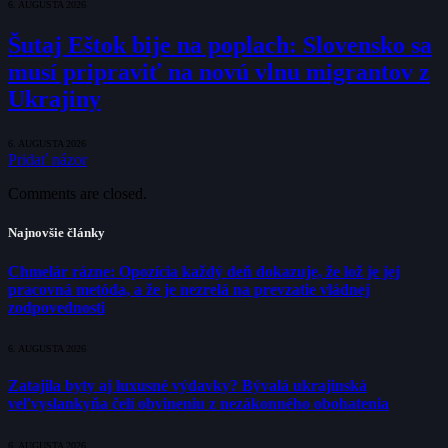
6. AUGUSTA 2026
Šutaj Eštok bije na poplach: Slovensko sa
musí pripraviť na novú vlnu migrantov z
Ukrajiny
6. AUGUSTA 2026
Pridať názor
Comments are closed.
Najnovšie články
Chmelár rázne: Opozícia každý deň dokazuje, že lož je jej
pracovná metóda, a že je nezrelá na prevzatie vládnej
zodpovednosti
6. AUGUSTA 2026
Zatajila byty aj luxusné výdavky? Bývalá ukrajinská
veľvyslankyňa čelí obvineniu z nezákonného obohatenia
6. AUGUSTA 2026