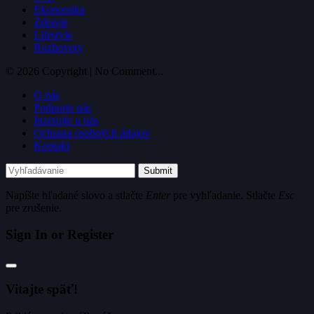
Ekonomika
Zdravie
Lifestyle
Rozhovory
© 2026 Copyright | No Comment...
O nás
Podporte nás
Inzerujte u nás
Ochrana osobných údajov
Kontakt
Submit
Napíšte hľadané slovo a stlačte
Enter
pre vyhľadanie. Stlačte
Esc
pre zrušenie.
Sign In or Register
Vitajte späť!