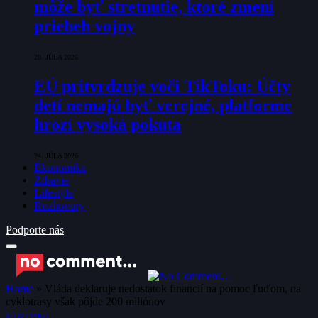
môže byť stretnutie, ktoré zmení
priebeh vojny
28. JÚLA 2026
EÚ pritvrdzuje voči TikToku: Účty
detí nemajú byť verejné, platforme
hrozí vysoká pokuta
24. JÚLA 2026
Ekonomika
Zdravie
Lifestyle
Rozhovory
Podporte nás
Home
»
Vláda deklaruje nedostatok financií na pomoc ľuďom, na
cyklotrasy však pôjde 200 miliónov
SLOVENSKO