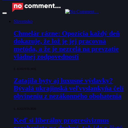
Slovensko
Chmelár rázne: Opozícia každý deň
dokazuje, že lož je jej pracovná
metóda, a že je nezrelá na prevzatie
vládnej zodpovednosti
6. AUGUSTA 2026
Zatajila byty aj luxusné výdavky?
Bývalá ukrajinská veľvyslankyňa čelí
obvineniu z nezákonného obohatenia
6. AUGUSTA 2026
Keď si liberálny progresivizmus