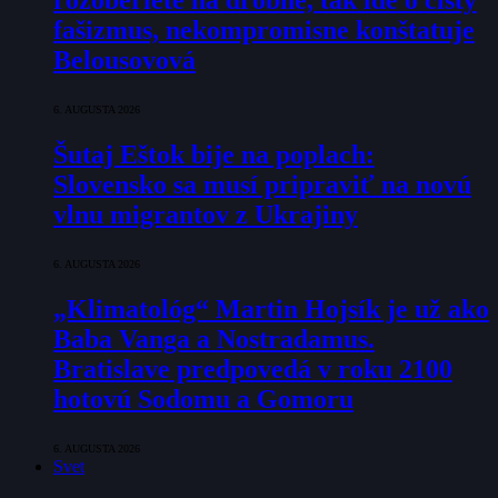
rozoberiete na drobné, tak ide o čistý
fašizmus, nekompromisne konštatuje
Belousovová
6. AUGUSTA 2026
Šutaj Eštok bije na poplach:
Slovensko sa musí pripraviť na novú
vlnu migrantov z Ukrajiny
6. AUGUSTA 2026
„Klimatológ“ Martin Hojsík je už ako
Baba Vanga a Nostradamus.
Bratislave predpovedá v roku 2100
hotovú Sodomu a Gomoru
6. AUGUSTA 2026
Svet