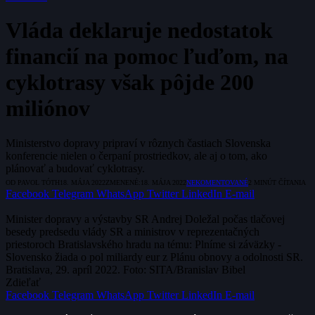
Vláda deklaruje nedostatok
financií na pomoc ľuďom, na
cyklotrasy však pôjde 200
miliónov
Ministerstvo dopravy pripraví v rôznych častiach Slovenska
konferencie nielen o čerpaní prostriedkov, ale aj o tom, ako
plánovať a budovať cyklotrasy.
OD
PAVOL TÓTH
18. MÁJA 2022
ZMENENÉ:
18. MÁJA 2022
NEKOMENTOVANÉ
2 MINÚT ČÍTANIA
Facebook
Telegram
WhatsApp
Twitter
LinkedIn
E-mail
Minister dopravy a výstavby SR Andrej Doležal počas tlačovej
besedy predsedu vlády SR a ministrov v reprezentačných
priestoroch Bratislavského hradu na tému: Plníme si záväzky -
Slovensko žiada o pol miliardy eur z Plánu obnovy a odolnosti SR.
Bratislava, 29. apríl 2022. Foto: SITA/Branislav Bibel
Zdieľať
Facebook
Telegram
WhatsApp
Twitter
LinkedIn
E-mail