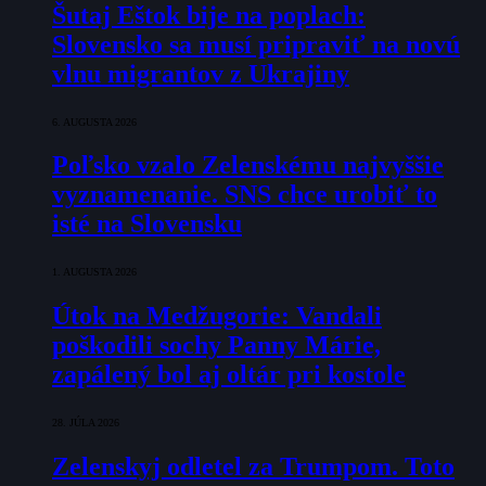
Šutaj Eštok bije na poplach:
Slovensko sa musí pripraviť na novú
vlnu migrantov z Ukrajiny
6. AUGUSTA 2026
Poľsko vzalo Zelenskému najvyššie
vyznamenanie. SNS chce urobiť to
isté na Slovensku
1. AUGUSTA 2026
Útok na Medžugorie: Vandali
poškodili sochy Panny Márie,
zapálený bol aj oltár pri kostole
28. JÚLA 2026
Zelenskyj odletel za Trumpom. Toto