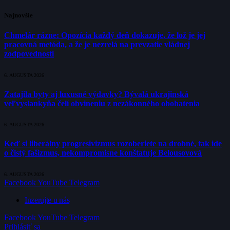
Najnovšie
Chmelár rázne: Opozícia každý deň dokazuje, že lož je jej
pracovná metóda, a že je nezrelá na prevzatie vládnej
zodpovednosti
6. AUGUSTA 2026
Zatajila byty aj luxusné výdavky? Bývalá ukrajinská
veľvyslankyňa čelí obvineniu z nezákonného obohatenia
6. AUGUSTA 2026
Keď si liberálny progresivizmus rozoberiete na drobné, tak ide
o čistý fašizmus, nekompromisne konštatuje Belousovová
6. AUGUSTA 2026
Facebook
YouTube
Telegram
Inzerujte u nás
Facebook
YouTube
Telegram
Prihlásiť sa