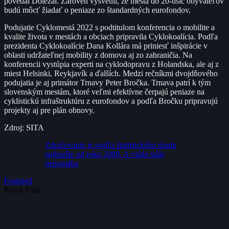
povedal Doležal. Zároveň vysvetlil, že mestá do 20-tisíc obyvateľov
budú môcť žiadať o peniaze zo štandardných eurofondov.
Podujatie Cyklomestá 2022 s podtitulom konferencia o mobilite a
kvalite života v mestách a obciach pripravila Cyklokoalícia. Podľa
prezidenta Cyklokoalície Dana Kollára má priniesť inšpirácie v
oblasti udržateľnej mobility z domova aj zo zahraničia. Na
konferencii vystúpia experti na cyklodopravu z Holandska, ale aj z
miest Helsinki, Reykjavík a ďalších. Medzi rečníkmi dvojdňového
podujatia je aj primátor Trnavy Peter Bročka. Trnava patrí k tým
slovenským mestám, ktoré veľmi efektívne čerpajú peniaze na
cyklistickú infraštruktúru z eurofondov a podľa Bročku pripravujú
projekty aj pre plán obnovy.
Zdroj: SITA
Zdražovanie je podľa štatistického úradu
najhoršie od roku 2000. A vláda stále
nepomáha
Featured
Pavol Tóth