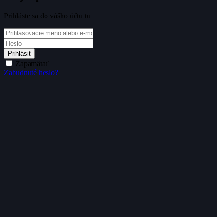
Prihláste sa do vášho účtu tu
Prihlásiť
Zapamätať
Zabudnuté heslo?