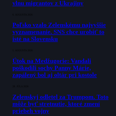
vlnu migrantov z Ukrajiny
6. AUGUSTA 2026
Poľsko vzalo Zelenskému najvyššie
vyznamenanie. SNS chce urobiť to
isté na Slovensku
1. AUGUSTA 2026
Útok na Medžugorie: Vandali
poškodili sochy Panny Márie,
zapálený bol aj oltár pri kostole
28. JÚLA 2026
Zelenskyj odletel za Trumpom. Toto
môže byť stretnutie, ktoré zmení
priebeh vojny