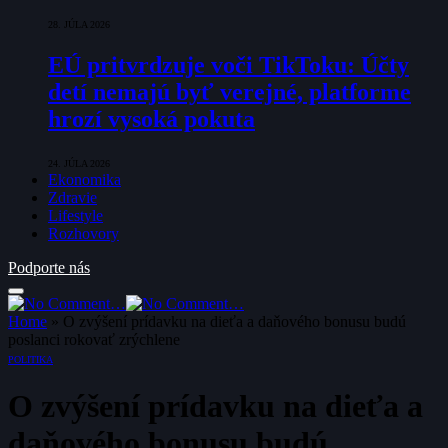
28. JÚLA 2026
EÚ pritvrdzuje voči TikToku: Účty
detí nemajú byť verejné, platforme
hrozí vysoká pokuta
24. JÚLA 2026
Ekonomika
Zdravie
Lifestyle
Rozhovory
Podporte nás
Home
»
O zvýšení prídavku na dieťa a daňového bonusu budú
poslanci rokovať zrýchlene
POLITIKA
O zvýšení prídavku na dieťa a
daňového bonusu budú