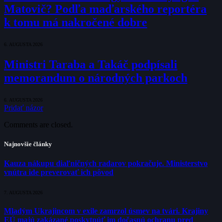
Matovič? Podľa maďarského reportéra
k tomu má nakročené dobre
6. AUGUSTA 2026
Ministri Taraba a Takáč podpísali
memorandum o národných parkoch
6. AUGUSTA 2026
Pridať názor
Comments are closed.
Najnovšie články
Kauza nákupu diaľničných radarov pokračuje. Ministerstvo
vnútra ide preverovať ich pôvod
7. AUGUSTA 2026
Mladým Ukrajincom v exile zamrzol úsmev na tvári. Krajiny
EÚ majú zakázané poskytnúť im dočasnú ochranu pred