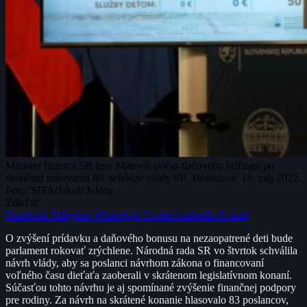
Minister financií SR Igor Matovič počas tlačového brífingu po
skončení rokovania 80. schôdze vlády SR. Bratislava, 18. máj 2022.
Foto: SITA/Jakub Julény
Zdieľať
Facebook
Telegram
WhatsApp
Twitter
LinkedIn
E-mail
O zvýšení prídavku a daňového bonusu na nezaopatrené deti bude
parlament rokovať zrýchlene. Národná rada SR vo štvrtok schválila
návrh vlády, aby sa poslanci návrhom zákona o financovaní
voľného času dieťaťa zaoberali v skrátenom legislatívnom konaní.
Súčasťou tohto návrhu je aj spomínané zvýšenie finančnej podpory
pre rodiny. Za návrh na skrátené konanie hlasovalo 83 poslancov,