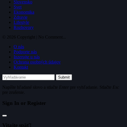
Slovensko
Svet
Ekonomika
Zdravie
Lifestyle
Rozhovory
© 2026 Copyright | No Comment...
O nás
Podporte nás
Inzerujte u nás
Ochrana osobných údajov
Kontakt
Submit
Napíšte hľadané slovo a stlačte
Enter
pre vyhľadanie. Stlačte
Esc
pre zrušenie.
Sign In or Register
Vitajte späť!