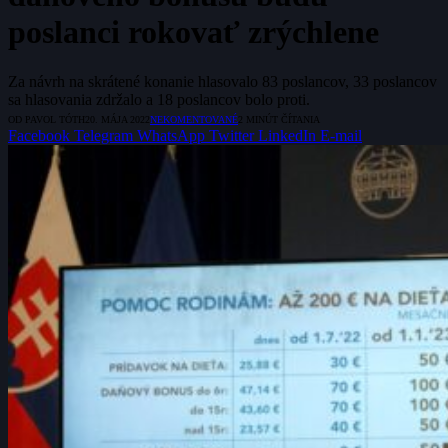
poslanci rokovať zrýchlene
Za návrh na skrátené konanie hlasovalo 83 poslancov, 33 poslancov
sa hlasovania zdržalo a 18 poslancov bolo proti.
OD
PAVOL TÓTH
20. MÁJA 2022
NEKOMENTOVANÉ
2 MINÚT ČÍTANIA
Facebook
Telegram
WhatsApp
Twitter
LinkedIn
E-mail