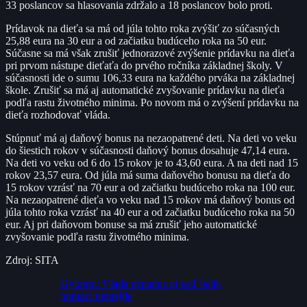
33 poslancov sa hlasovania zdržalo a 18 poslancov bolo proti.
Prídavok na dieťa sa má od júla tohto roka zvýšiť zo súčasných
25,88 eura na 30 eur a od začiatku budúceho roka na 50 eur.
Súčasne sa má však zrušiť jednorazové zvýšenie prídavku na dieťa
pri prvom nástupe dieťaťa do prvého ročníka základnej školy. V
súčasnosti ide o sumu 106,33 eura na každého prváka na základnej
škole. Zrušiť sa má aj automatické zvyšovanie prídavku na dieťa
podľa rastu životného minima. Po novom má o zvýšení prídavku na
dieťa rozhodovať vláda.
Stúpnuť má aj daňový bonus na nezaopatrené deti. Na deti vo veku
do šiestich rokov v súčasnosti daňový bonus dosahuje 47,14 eura.
Na deti vo veku od 6 do 15 rokov je to 43,60 eura. A na deti nad 15
rokov 23,57 eura. Od júla má suma daňového bonusu na dieťa do
15 rokov vzrásť na 70 eur a od začiatku budúceho roka na 100 eur.
Na nezaopatrené dieťa vo veku nad 15 rokov má daňový bonus od
júla tohto roka vzrásť na 40 eur a od začiatku budúceho roka na 50
eur. Aj pri daňovom bonuse sa má zrušiť jeho automatické
zvyšovanie podľa rastu životného minima.
Zdroj: SITA
Gyimesi: Vláda nepadne aj keď balík
pomoci neprejde