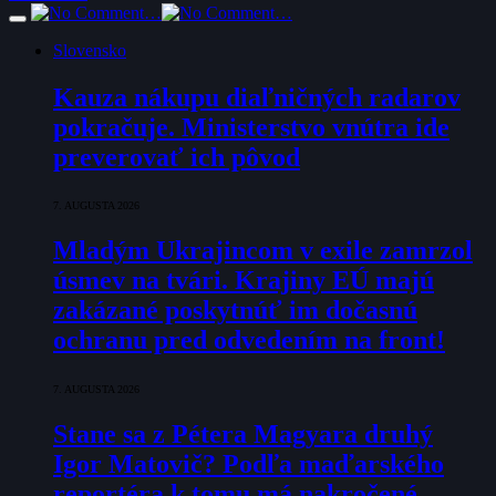
Slovensko
Kauza nákupu diaľničných radarov
pokračuje. Ministerstvo vnútra ide
preverovať ich pôvod
7. AUGUSTA 2026
Mladým Ukrajincom v exile zamrzol
úsmev na tvári. Krajiny EÚ majú
zakázané poskytnúť im dočasnú
ochranu pred odvedením na front!
7. AUGUSTA 2026
Stane sa z Pétera Magyara druhý
Igor Matovič? Podľa maďarského
reportéra k tomu má nakročené