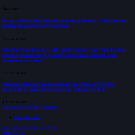
Najnovšie
Kauza nákupu diaľničných radarov pokračuje. Ministerstvo
vnútra ide preverovať ich pôvod
7. AUGUSTA 2026
Mladým Ukrajincom v exile zamrzol úsmev na tvári. Krajiny
EÚ majú zakázané poskytnúť im dočasnú ochranu pred
odvedením na front!
7. AUGUSTA 2026
Stane sa z Pétera Magyara druhý Igor Matovič? Podľa
maďarského reportéra k tomu má nakročené dobre
6. AUGUSTA 2026
Facebook
YouTube
Telegram
Inzerujte u nás
Facebook
YouTube
Telegram
Prihlásiť sa