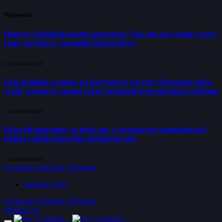
Najnovšie
Obnova Spišského hradu napreduje. Viac ako dve tretiny prvej
etapy sú hotové, oznámila Šimkovičová
8. AUGUSTA 2026
Erik Kaliňák sa smeje na Korčokovi: Ak chce Slovensku niečo
vrátiť, potom by mohol začať nezaplatenými odvodmi a daňami
7. AUGUSTA 2026
Pašovali migrantov za tisíce eur v extrémnych podmienkach!
Polícia rozbila obrovskú zločineckú sieť
7. AUGUSTA 2026
Facebook
YouTube
Telegram
Inzerujte u nás
Facebook
YouTube
Telegram
Prihlásiť sa