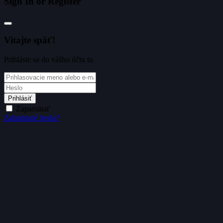
Sign In or Register
Vitajte späť!
Prihláste sa do vášho účtu tu
Prihlásiť
Zapamätať
Zabudnuté heslo?