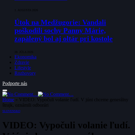
1. AUGUSTA 2026
Útok na Medžugorie: Vandali
poškodili sochy Panny Márie,
zapálený bol aj oltár pri kostole
28. JÚLA 2026
Ekonomika
Zdravie
Lifestyle
Rozhovory
Podporte nás
Home
»
VIDEO: Vypočuli volanie ľudí. V júni chceme generálny
štrajk, oznámili odborári
SLOVENSKO
VIDEO: Vypočuli volanie ľudí.