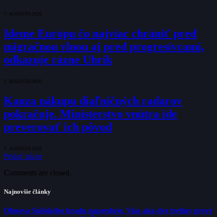
7. AUGUSTA 2026
Ideme Európu čo najviac chrániť pred
migračnou vlnou aj pred progresívcami,
odkazuje rázne Uhrík
7. AUGUSTA 2026
Kauza nákupu diaľničných radarov
pokračuje. Ministerstvo vnútra ide
preverovať ich pôvod
7. AUGUSTA 2026
Pridať názor
Comments are closed.
Najnovšie články
Obnova Spišského hradu napreduje. Viac ako dve tretiny prvej