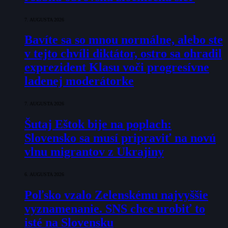
7. AUGUSTA 2026
Bavíte sa so mnou normálne, alebo ste
v tejto chvíli diktátor, ostro sa ohradil
exprezident Klasu voči progresívne
ladenej moderátorke
7. AUGUSTA 2026
Šutaj Eštok bije na poplach:
Slovensko sa musí pripraviť na novú
vlnu migrantov z Ukrajiny
6. AUGUSTA 2026
Poľsko vzalo Zelenskému najvyššie
vyznamenanie. SNS chce urobiť to
isté na Slovensku