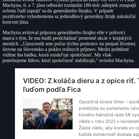
Machyna, 6. a 7. júna odborári rozdaním 180-tisíc nálepiek zmapujú
ochotu ľudí zapojiť sa do generálneho štrajku. V prípade
pozitívneho vyhodnotenia sa jednodňový generálny štrajk uskutoční
koncom júna.
Machyna avizoval prípravu generálneho štrajku ešte v polovici
marca s tým, že mu budú predchádzať protestné akcie v krajských
mestách. „Upozornili sme počas týchto protestov na prepad životnej
úrovne na Slovensku a pokles reálnych príjmov. Medzi politikmi
vidíme iba hádku, ktorá rozdeľuje spoločnosť. My však
potrebujeme lídrov, ktorí spoločnosť stabilizujú,“ uviedol Machyna.