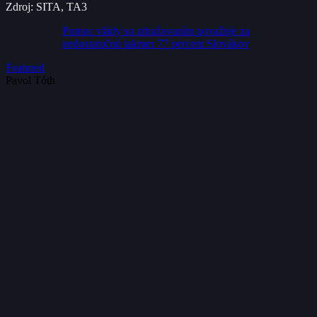
Zdroj: SITA, TA3
Pomoc vlády so zdražovaním považuje za
nedostatočnú takmer 77 percent Slovákov
Featured
Pavol Tóth