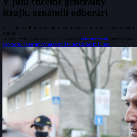
V júni chceme generálny
štrajk, oznámili odborári
6. a 7. júna odborári zmapujú ochotu ľudí zapojiť sa do generálneho
štrajku.
OD
PAVOL TÓTH
20. MÁJA 2022
ZMENENÉ:
20. MÁJA 2022
NEKOMENTOVANÉ
2 MINÚT ČÍTANIA
Facebook
Telegram
WhatsApp
Twitter
LinkedIn
E-mail