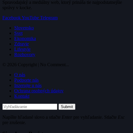
Spravodajský a mediálny web, ktorý prináša tie najpodstatnejšie
správy v kocke.
Facebook
YouTube
Telegram
Slovensko
Svet
Ekonomika
Zdravie
Lifestyle
Rozhovory
© 2026 Copyright | No Comment...
O nás
Podporte nás
Inzerujte u nás
Ochrana osobných údajov
Kontakt
Submit
Napíšte hľadané slovo a stlačte
Enter
pre vyhľadanie. Stlačte
Esc
pre zrušenie.