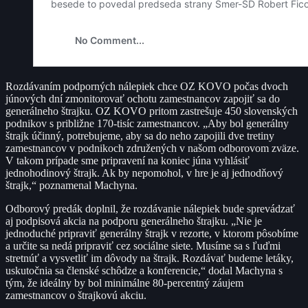
Rozdávaním podporných nálepiek chce OZ KOVO počas dvoch
júnových dní zmonitorovať ochotu zamestnancov zapojiť sa do
generálneho štrajku. OZ KOVO pritom zastrešuje 450 slovenských
podnikov s približne 170-tisíc zamestnancov. „Aby bol generálny
štrajk účinný, potrebujeme, aby sa do neho zapojili dve tretiny
zamestnancov v podnikoch združených v našom odborovom zväze.
V takom prípade sme pripravení na koniec júna vyhlásiť
jednohodinový štrajk. Ak by nepomohol, v hre je aj jednodňový
štrajk,“ poznamenal Machyna.
Odborový predák doplnil, že rozdávanie nálepiek bude sprevádzať
aj podpisová akcia na podporu generálneho štrajku. „Nie je
jednoduché pripraviť generálny štrajk v rezorte, v ktorom pôsobíme
a určite sa nedá pripraviť cez sociálne siete. Musíme sa s ľuďmi
stretnúť a vysvetliť im dôvody na štrajk. Rozdávať budeme letáky,
uskutočnia sa členské schôdze a konferencie,“ dodal Machyna s
tým, že ideálny by bol minimálne 80-percentný záujem
zamestnancov o štrajkovú akciu.