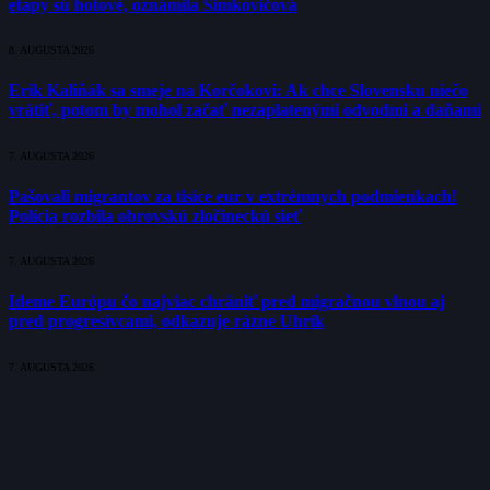
etapy sú hotové, oznámila Šimkovičová
8. AUGUSTA 2026
Erik Kaliňák sa smeje na Korčokovi: Ak chce Slovensku niečo
vrátiť, potom by mohol začať nezaplatenými odvodmi a daňami
7. AUGUSTA 2026
Pašovali migrantov za tisíce eur v extrémnych podmienkach!
Polícia rozbila obrovskú zločineckú sieť
7. AUGUSTA 2026
Ideme Európu čo najviac chrániť pred migračnou vlnou aj
pred progresívcami, odkazuje rázne Uhrík
7. AUGUSTA 2026