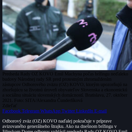
Predseda Rady OZ KOVO Emil Machyna počas brífingu neďaleko
budovy Národnej rady SR pred protestným zhromaždením
zástupcov Odborového zväzu (OZ) KOVO, ktorým upozorňujú na
zhoršujúcu sa životnú úroveň obyvateľov Slovenska a ekonomickú
a sociálnu situáciu slovenských domácností. Bratislava, 27. október
2021. Foto: SITA/Alexandra Čunderlíková
Zdieľať
Facebook
Telegram
WhatsApp
Twitter
LinkedIn
E-mail
Odborový zväz (OZ) KOVO naďalej pokračuje v príprave
avizovaného generálneho štrajku. Ako na dnešnom brífingu v
žilinskom Dome odborov vyhlásil predseda Rady OZ KOVO Emil