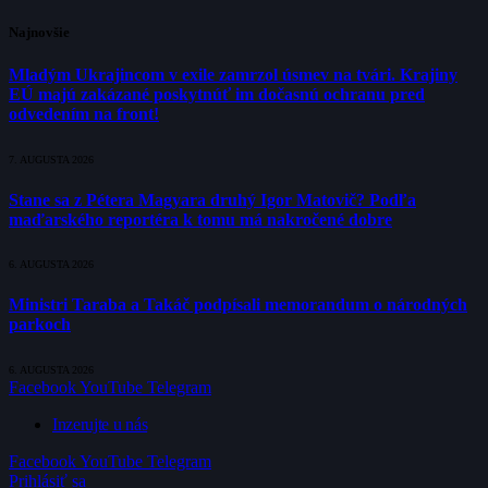
Najnovšie
Mladým Ukrajincom v exile zamrzol úsmev na tvári. Krajiny
EÚ majú zakázané poskytnúť im dočasnú ochranu pred
odvedením na front!
7. AUGUSTA 2026
Stane sa z Pétera Magyara druhý Igor Matovič? Podľa
maďarského reportéra k tomu má nakročené dobre
6. AUGUSTA 2026
Ministri Taraba a Takáč podpísali memorandum o národných
parkoch
6. AUGUSTA 2026
Facebook
YouTube
Telegram
Inzerujte u nás
Facebook
YouTube
Telegram
Prihlásiť sa