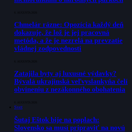
6. AUGUSTA 2026
Chmelár rázne: Opozícia každý deň
dokazuje, že lož je jej pracovná
metóda, a že je nezrelá na prevzatie
vládnej zodpovednosti
6. AUGUSTA 2026
Zatajila byty aj luxusné výdavky?
Bývalá ukrajinská veľvyslankyňa čelí
obvineniu z nezákonného obohatenia
6. AUGUSTA 2026
Svet
Šutaj Eštok bije na poplach:
Slovensko sa musí pripraviť na novú