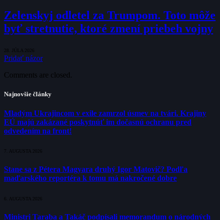
Zelenskyj odletel za Trumpom. Toto môže
byť stretnutie, ktoré zmení priebeh vojny
28. JÚLA 2026
Pridať názor
Comments are closed.
Najnovšie články
Mladým Ukrajincom v exile zamrzol úsmev na tvári. Krajiny
EÚ majú zakázané poskytnúť im dočasnú ochranu pred
odvedením na front!
7. AUGUSTA 2026
Stane sa z Pétera Magyara druhý Igor Matovič? Podľa
maďarského reportéra k tomu má nakročené dobre
6. AUGUSTA 2026
Ministri Taraba a Takáč podpísali memorandum o národných