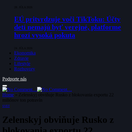
28. JÚLA 2026
EÚ pritvrdzuje voči TikToku: Účty
detí nemajú byť verejné, platforme
hrozí vysoká pokuta
24. JÚLA 2026
Ekonomika
Zdravie
Lifestyle
Rozhovory
Podporte nás
Home
»
Zelenskyj obviňuje Rusko z blokovania exportu 22
miliónov ton potravín
SVET
Zelenskyj obviňuje Rusko z
blokovania exportu 22