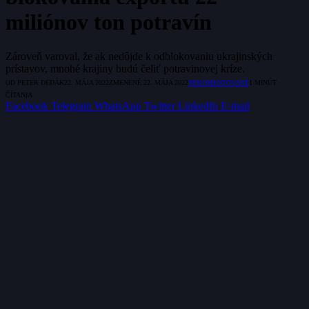
miliónov ton potravín
Zároveň varoval, že ak nedôjde k odblokovaniu ukrajinských
prístavov, mnohé krajiny budú čeliť potravinovej kríze.
OD
PETER DEDÁK
22. MÁJA 2022
ZMENENÉ:
22. MÁJA 2022
NEKOMENTOVANÉ
1 MINÚT
ČÍTANIA
Facebook
Telegram
WhatsApp
Twitter
LinkedIn
E-mail