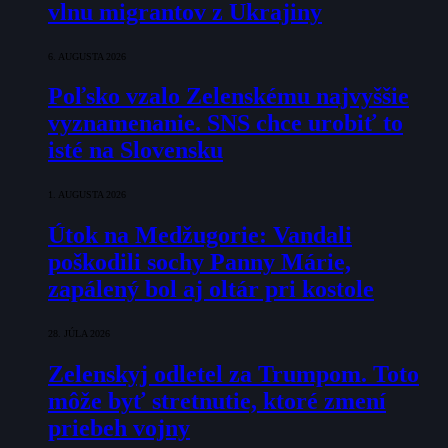
vlnu migrantov z Ukrajiny
6. AUGUSTA 2026
Poľsko vzalo Zelenskému najvyššie
vyznamenanie. SNS chce urobiť to
isté na Slovensku
1. AUGUSTA 2026
Útok na Medžugorie: Vandali
poškodili sochy Panny Márie,
zapálený bol aj oltár pri kostole
28. JÚLA 2026
Zelenskyj odletel za Trumpom. Toto
môže byť stretnutie, ktoré zmení
priebeh vojny