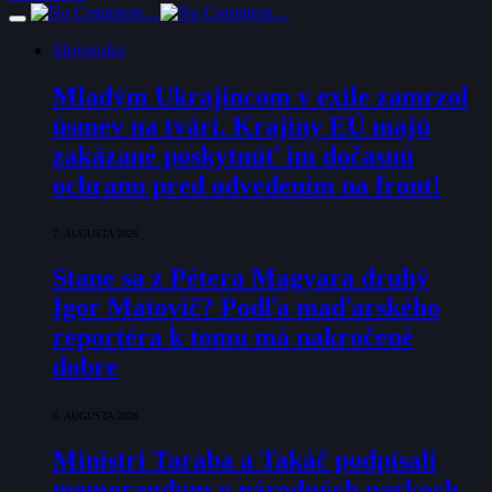
Slovensko
Mladým Ukrajincom v exile zamrzol
úsmev na tvári. Krajiny EÚ majú
zakázané poskytnúť im dočasnú
ochranu pred odvedením na front!
7. AUGUSTA 2026
Stane sa z Pétera Magyara druhý
Igor Matovič? Podľa maďarského
reportéra k tomu má nakročené
dobre
6. AUGUSTA 2026
Ministri Taraba a Takáč podpísali
memorandum o národných parkoch