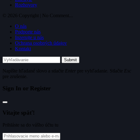
Rozhovory
© 2026 Copyright | No Comment...
O nás
Podporte nás
Inzerujte u nás
Ochrana osobných údajov
Kontakt
Submit
Napíšte hľadané slovo a stlačte
Enter
pre vyhľadanie. Stlačte
Esc
pre zrušenie.
Sign In or Register
Vitajte späť!
Prihláste sa do vášho účtu tu