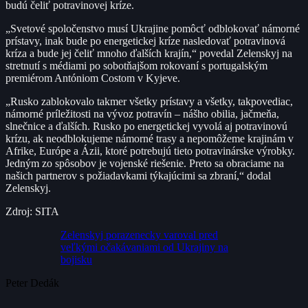
budú čeliť potravinovej kríze.
„Svetové spoločenstvo musí Ukrajine pomôcť odblokovať námorné
prístavy, inak bude po energetickej kríze nasledovať potravinová
kríza a bude jej čeliť mnoho ďalších krajín,“ povedal Zelenskyj na
stretnutí s médiami po sobotňajšom rokovaní s portugalským
premiérom Antóniom Costom v Kyjeve.
„Rusko zablokovalo takmer všetky prístavy a všetky, takpovediac,
námorné príležitosti na vývoz potravín – nášho obilia, jačmeňa,
slnečnice a ďalších. Rusko po energetickej vyvolá aj potravinovú
krízu, ak neodblokujeme námorné trasy a nepomôžeme krajinám v
Afrike, Európe a Ázii, ktoré potrebujú tieto potravinárske výrobky.
Jedným zo spôsobov je vojenské riešenie. Preto sa obraciame na
našich partnerov s požiadavkami týkajúcimi sa zbraní,“ dodal
Zelenskyj.
Zdroj: SITA
Zelenskyj porazenecky varoval pred
veľkými očakávaniami od Ukrajiny na
bojisku
Peter Dedák