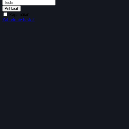
Prihlásiť
Zapamätať
Zabudnuté heslo?