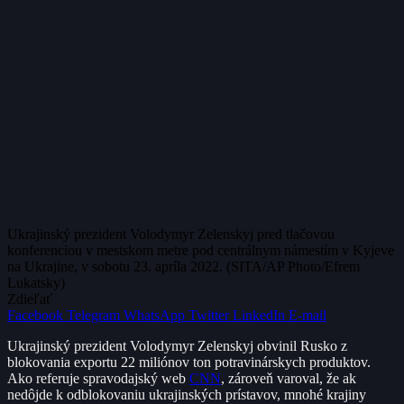
Ukrajinský prezident Volodymyr Zelenskyj pred tlačovou
konferenciou v mestskom metre pod centrálnym námestím v Kyjeve
na Ukrajine, v sobotu 23. apríla 2022. (SITA/AP Photo/Efrem
Lukatsky)
Zdieľať
Facebook
Telegram
WhatsApp
Twitter
LinkedIn
E-mail
Ukrajinský prezident Volodymyr Zelenskyj obvinil Rusko z
blokovania exportu 22 miliónov ton potravinárskych produktov.
Ako referuje spravodajský web
CNN
, zároveň varoval, že ak
nedôjde k odblokovaniu ukrajinských prístavov, mnohé krajiny