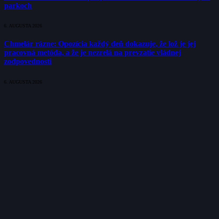
parkoch
6. AUGUSTA 2026
Chmelár rázne: Opozícia každý deň dokazuje, že lož je jej
pracovná metóda, a že je nezrelá na prevzatie vládnej
zodpovednosti
6. AUGUSTA 2026