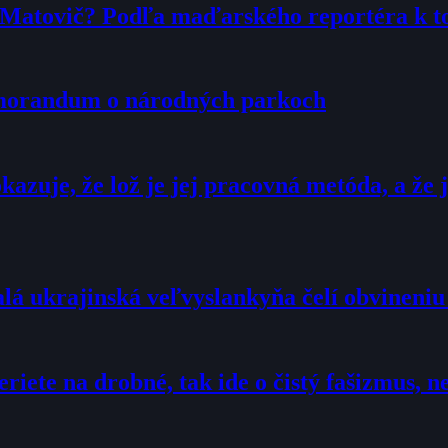
r Matovič? Podľa maďarského reportéra k 
emorandum o národných parkoch
zuje, že lož je jej pracovná metóda, a že j
alá ukrajinská veľvyslankyňa čelí obvineni
eriete na drobné, tak ide o čistý fašizmus,