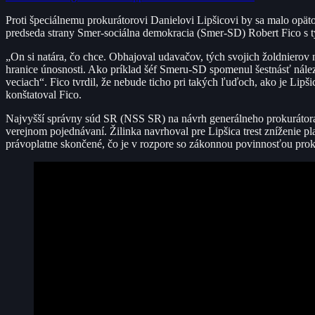
Proti špeciálnemu prokurátorovi Danielovi Lipšicovi by sa malo opäto
predseda strany Smer-sociálna demokracia (Smer-SD) Robert Fico s 
„On si natára, čo chce. Obhajoval udavačov, tých svojich žoldnierov n
hranice únosnosti. Ako príklad šéf Smeru-SD spomenul šestnásť nál
veciach“. Fico tvrdil, že nebude ticho pri takých ľuďoch, ako je Lipši
konštatoval Fico.
Najvyšší správny súd SR (NSS SR) na návrh generálneho prokurátora 
verejnom pojednávaní. Žilinka navrhoval pre Lipšica trest zníženie pl
právoplatne skončené, čo je v rozpore so zákonnou povinnosťou prok