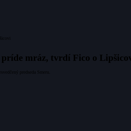
šicovi
ríde mráz, tvrdí Fico o Lipšico
presvedčený predseda Smeru.