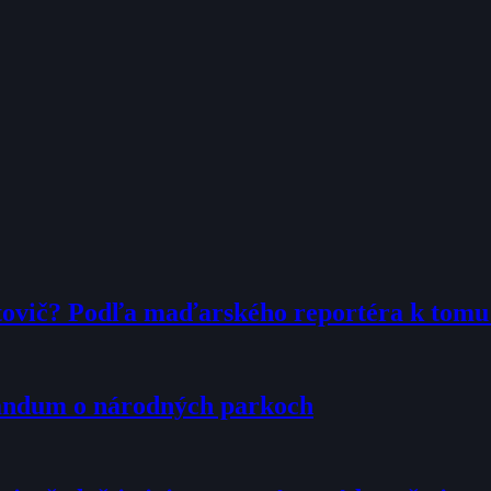
tovič? Podľa maďarského reportéra k tom
randum o národných parkoch