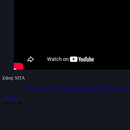
Zdroj: SITA
Fico sa pustil do Lipšica. Nazval ho Matovičovým psom 
Featured
Pavol Tóth