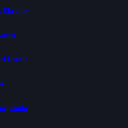
z Ukrajiny
vensku
ri kostole
ny
ká pokuta