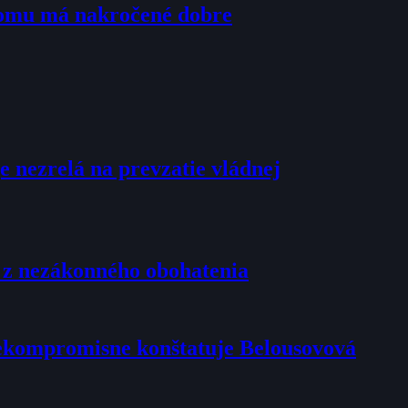
tomu má nakročené dobre
e nezrelá na prevzatie vládnej
u z nezákonného obohatenia
 nekompromisne konštatuje Belousovová