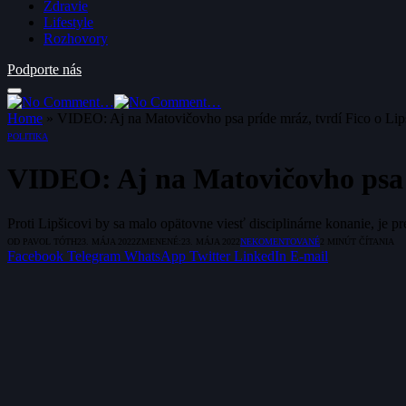
Zdravie
Lifestyle
Rozhovory
Podporte nás
Home
»
VIDEO: Aj na Matovičovho psa príde mráz, tvrdí Fico o Lip
POLITIKA
VIDEO: Aj na Matovičovho psa p
Proti Lipšicovi by sa malo opätovne viesť disciplinárne konanie, je 
OD
PAVOL TÓTH
23. MÁJA 2022
ZMENENÉ:
23. MÁJA 2022
NEKOMENTOVANÉ
2 MINÚT ČÍTANIA
Facebook
Telegram
WhatsApp
Twitter
LinkedIn
E-mail