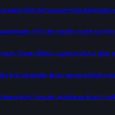
o sa musí pripraviť na novú vlnu migrantov 
namenanie. SNS chce urobiť to isté na Slo
sochy Panny Márie, zapálený bol aj oltár p
že byť stretnutie, ktoré zmení priebeh voj
í nemajú byť verejné, platforme hrozí vyso