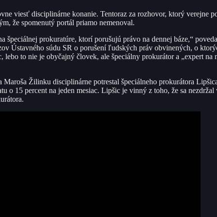
vne viesť disciplinárne konanie. Tentoraz za rozhovor, ktorý verejne p
tým, že spomenutý portál priamo nemenoval.
a špeciálnej prokuratúre, ktorí porušujú právo na dennej báze,“ poveda
ezov Ústavného súdu SR o porušení ľudských práv obvinených, o ktor
c, lebo to nie je obyčajný človek, ale špeciálny prokurátor a „expert n
Maroša Žilinku disciplinárne potrestal špeciálneho prokurátora Lipšic
atu o 15 percent na jeden mesiac. Lipšic je vinný z toho, že sa nezdrža
urátora.