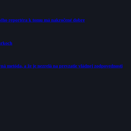
ého reportéra k tomu má nakročené dobre
arkoch
ná metóda, a že je nezrelá na prevzatie vládnej zodpovednosti