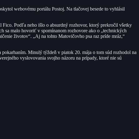
oskytol webovému portálu Postoj. Na tlačovej besede to vyhlásil
l Fico. Podľa neho išlo o absurdný rozhovor, ktorý prekročil všetky
ých sa malo hovoriť v spomínanom rozhovore ako o „technických
a ničenie životov“. „Aj na tohto Matovičovho psa raz príde mráz,“
a pokarhaním. Minulý týždeň v piatok 20. mája o tom súd rozhodol na
l verejného vyslovovania svojho názoru na prípady, ktoré nie sú