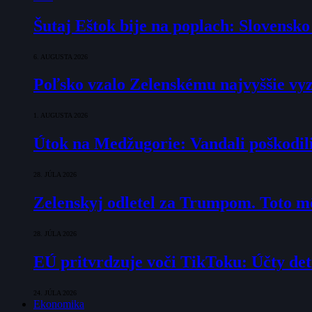
Šutaj Eštok bije na poplach: Slovensk
6. AUGUSTA 2026
Poľsko vzalo Zelenskému najvyššie vyz
1. AUGUSTA 2026
Útok na Medžugorie: Vandali poškodili 
28. JÚLA 2026
Zelenskyj odletel za Trumpom. Toto mô
28. JÚLA 2026
EÚ pritvrdzuje voči TikToku: Účty det
24. JÚLA 2026
Ekonomika