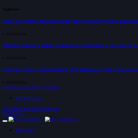
Najnovšie
Stane sa z Pétera Magyara druhý Igor Matovič? Podľa maďarsk
6. AUGUSTA 2026
Ministri Taraba a Takáč podpísali memorandum o národných p
6. AUGUSTA 2026
Chmelár rázne: Opozícia každý deň dokazuje, že lož je jej pracov
6. AUGUSTA 2026
Facebook
YouTube
Telegram
Inzerujte u nás
Facebook
YouTube
Telegram
Prihlásiť sa
Slovensko