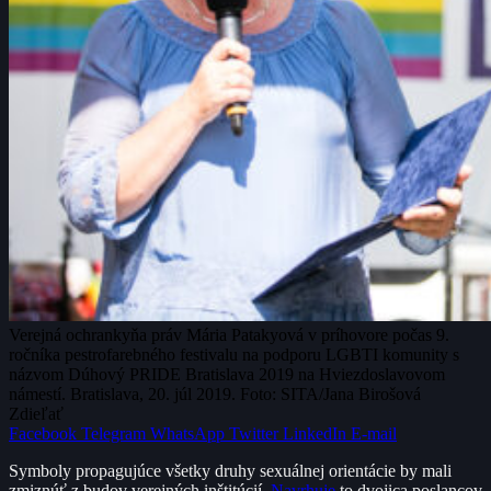
Verejná ochrankyňa práv Mária Patakyová v príhovore počas 9.
ročníka pestrofarebného festivalu na podporu LGBTI komunity s
názvom Dúhový PRIDE Bratislava 2019 na Hviezdoslavovom
námestí. Bratislava, 20. júl 2019. Foto: SITA/Jana Birošová
Zdieľať
Facebook
Telegram
WhatsApp
Twitter
LinkedIn
E-mail
Symboly propagujúce všetky druhy sexuálnej orientácie by mali
zmiznúť z budov verejných inštitúcií.
Navrhuje
to dvojica poslancov