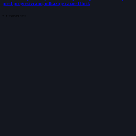
pred progresívcami, odkazuje rázne Uhrík
7. AUGUSTA 2026