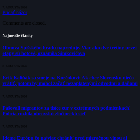
7. AUGUSTA 2026
Pridať názor
Comments are closed.
Najnovšie články
Obnova Spišského hradu napreduje. Viac ako dve tretiny prvej
etapy sú hotové, oznámila Šimkovičová
8. AUGUSTA 2026
Erik Kaliňák sa smeje na Korčokovi: Ak chce Slovensku niečo
vrátiť, potom by mohol začať nezaplatenými odvodmi a daňami
7. AUGUSTA 2026
Pašovali migrantov za tisíce eur v extrémnych podmienkach!
Polícia rozbila obrovskú zločineckú sieť
7. AUGUSTA 2026
Ideme Európu čo najviac chrániť pred migračnou vlnou aj