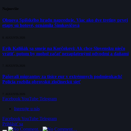
Najnovšie
Obnova Spišského hradu napreduje. Viac ako dve tretiny prvej
etapy sú hotové, oznámila Šimkovičová
8. AUGUSTA 2026
Erik Kaliňák sa smeje na Korčokovi: Ak chce Slovensku niečo
vrátiť, potom by mohol začať nezaplatenými odvodmi a daňami
7. AUGUSTA 2026
Pašovali migrantov za tisíce eur v extrémnych podmienkach!
Polícia rozbila obrovskú zločineckú sieť
7. AUGUSTA 2026
Facebook
YouTube
Telegram
Inzerujte u nás
Facebook
YouTube
Telegram
Prihlásiť sa