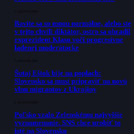
7. AUGUSTA 2026
Bavíte sa so mnou normálne, alebo ste
v tejto chvíli diktátor, ostro sa ohradil
exprezident Klasu voči progresívne
ladenej moderátorke
7. AUGUSTA 2026
Šutaj Eštok bije na poplach:
Slovensko sa musí pripraviť na novú
vlnu migrantov z Ukrajiny
6. AUGUSTA 2026
Poľsko vzalo Zelenskému najvyššie
vyznamenanie. SNS chce urobiť to
isté na Slovensku