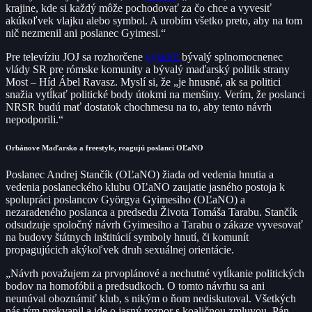
krajine, kde si každý môže pochodovať za čo chce a vyvesiť
akúkoľvek vlajku alebo symbol. A urobím všetko preto, aby na tom
nič nezmenil ani poslanec Gyimesi.“
Pre televíziu JOJ sa rozhorčene
vyjadril
bývalý splnomocnenec
vlády SR pre rómske komunity a bývalý maďarský politik strany
Most – Híd Ábel Ravasz. Myslí si, že „je hnusné, ak sa politici
snažia vytĺkať politické body útokmi na menšiny. Verím, že poslanci
NRSR budú mať dostatok chochmesu na to, aby tento návrh
nepodporili.“
Orbánove Maďarsko a freestyle, reagujú poslanci OĽaNO
Poslanec Andrej Stančík (OĽaNO) žiada od vedenia hnutia a
vedenia poslaneckého klubu OĽaNO zaujatie jasného postoja k
spolupráci poslancov Györgya Gyimesiho (OĽaNO) a
nezaradeného poslanca a predsedu Života Tomáša Tarabu. Stančík
odsudzuje spoločný návrh Gyimesiho a Tarabu o zákaze vyvesovať
na budovy štátnych inštitúcií symboly hnutí, či komunít
propagujúcich akýkoľvek druh sexuálnej orientácie.
„Návrh považujem za prvoplánové a nechutné vytĺkanie politických
bodov na homofóbii a predsudkoch. O tomto návrhu sa ani
neunúval oboznámiť klub, s nikým o ňom nediskutoval. Všetkých
nás tým prekvapil a ide o jasný rozpor s koaličnou zmluvou. Pán