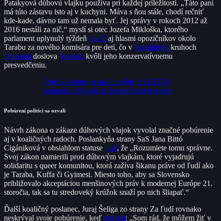
Patakyová dúhovú vlajku používa pri každej príležitosti. „Táto pani
má túto zástavu isto aj v kuchyni. Máva s ňou stále, chodí rečniť
kde-kade, dávno tam už nemala byť. Jej správy v rokoch 2012 až
2016 nestáli za nič,“ myslí si otec Jozefa Mikloška, ktorého
parlament uplynulý týždeň
zvolil
aj hlasmi opozičníkov okolo
Tarabu za nového komisára pre deti, čo v
liberálnych
kruhoch
vyvolalo
doslova
hystériu
kvôli jeho konzervatívnemu
presvedčeniu.
Opičie kiahne sa mali rozšíriť z LGBTQ
komunít, obávajú sa homofóbnej hystérie
Pobúrení politici sa ozvali
Návrh zákona o zákaze dúhových vlajok vyvolal značné pobúrenie
aj v koaličných radoch. Poslankyňa strany SaS Jana Bittó
Cigániková v obsiahlom statuse
píše
, že „Rozumiete tomu správne.
Svoj zákon namierili proti dúhovým vlajkám, ktoré vyjadrujú
solidaritu s queer komunitou, ktorá zažíva šikanu práve od ľudí ako
je Taraba, Kuffa či Gyimesi. Miesto toho, aby sa Slovensko
približovalo akceptáciou menšinových práv k modernej Európe 21.
storočia, tak sa tu stredoveký krúžok snaží po nich šliapať.“
Ďalší koaličný poslanec, Juraj Šeliga zo strany Za ľudí rovnako
neskrýval svoje pobúrenie, keď
napísal
: „Som rád, že môžem žiť v