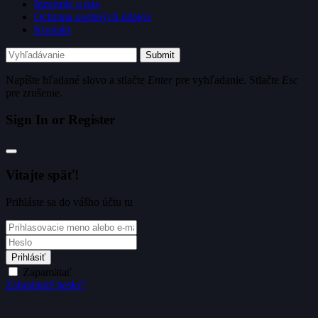
Inzerujte u nás
Ochrana osobných údajov
Kontakt
Submit
Napíšte hľadané slovo a stlačte
Enter
pre vyhľadanie. Stlačte
Esc
pre zrušenie.
Sign In or Register
Vitajte späť!
Prihláste sa do vášho účtu tu
Prihlásiť
Zapamätať
Zabudnuté heslo?