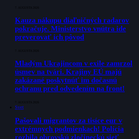
7. AUGUSTA 2026
Kauza nákupu diaľničných radarov
pokračuje. Ministerstvo vnútra ide
preverovať ich pôvod
7. AUGUSTA 2026
Mladým Ukrajincom v exile zamrzol
úsmev na tvári. Krajiny EÚ majú
zakázané poskytnúť im dočasnú
ochranu pred odvedením na front!
7. AUGUSTA 2026
Svet
Pašovali migrantov za tisíce eur v
extrémnych podmienkach! Polícia
rozbila obrovskú zločineckú sieť