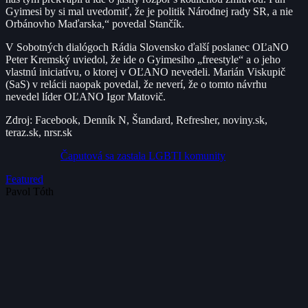
Gyimesi by si mal uvedomiť, že je politik Národnej rady SR, a nie
Orbánovho Maďarska,“ povedal Stančík.
V Sobotných dialógoch Rádia Slovensko ďalší poslanec OĽaNO
Peter Kremský uviedol, že ide o Gyimesiho „freestyle“ a o jeho
vlastnú iniciatívu, o ktorej v OĽANO nevedeli. Marián Viskupič
(SaS) v relácii naopak povedal, že neverí, že o tomto návrhu
nevedel líder OĽANO Igor Matovič.
Zdroj: Facebook, Denník N, Štandard, Refresher, noviny.sk,
teraz.sk, nrsr.sk
Čaputová sa zastala LGBTI komunity
Featured
Pavol Tóth