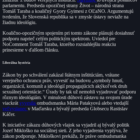
parlamentu. Predseda opozičnej strany Život – národná strana
Tomáš Taraba a koaličný Gyory Gyimesi z OĽaNO. Argumentujú
tvrdením, že Slovenská republika sa v zmysle ústavy neviaže na
žiadnu ideológiu.
Koalično-opozičným spojením pri tomto zákone plánujú dosiahnuť
podporu naprieč celým politickým spektrom. Uviedol pre
NoComment Tomáš Taraba, ktorého rozsiahlejšiu reakciu
prinesieme v ďalšom článku.
Liberálna hystéria
Zákon by po schválení zakázal štátnym inštitúciám, vrátane
verejného ochrancu práv, vyvesiť na budovu „symboly hnutí,
organizácií, komunít a ideológií propagujúcich akýkoľvek druh
sexuálnej orientácie.“ Úrady by tak už nemohli vyjadrovať podporu
rôznym ideológiám. V minulosti dúhovú zástavu na svojom úrade
viackrát
vyvesila
ombudsmanka Mária Patakyová alebo vtedajší
veľvyslanec
v Maďarsku a bývalý predseda Globsecu Rastislav
Káčer.
K iniciatíve zákazu dúhových vlajok sa vyjadril aj bývalý politik
Jozef Mikloško na sociálnej sieti. Z jeho vyjadrenia vyplýva, že
zákon podporuje. Mikloškovi prekáža, že práve ombudsmanka