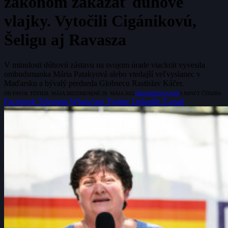
zákonom zákazať dúhové
vlajky. Vytočili Cigánikovú,
Šeligu aj Ravasza
V minulosti dúhovú zástavu na svojom úrade viackrát vyvesila
ombudsmanka Mária Patakyová alebo vtedajší veľvyslanec v
Maďarsku a bývalý predseda Globsecu Rastislav Káčer.
OD
PAVOL TÓTH
28. MÁJA 2022
ZMENENÉ:
28. MÁJA 2022
NEKOMENTOVANÉ
3 MINÚT ČÍTANIA
Facebook
Telegram
WhatsApp
Twitter
LinkedIn
E-mail