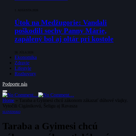
1. AUGUSTA 2026
Útok na Medžugorie: Vandali
poškodili sochy Panny Márie,
zapálený bol aj oltár pri kostole
28. JÚLA 2026
Ekonomika
Zdravie
Lifestyle
Rozhovory
Podporte nás
Home
»
Taraba a Gyimesi chcú zákonom zákazať dúhové vlajky.
Vytočili Cigánikovú, Šeligu aj Ravasza
SLOVENSKO
Taraba a Gyimesi chcú