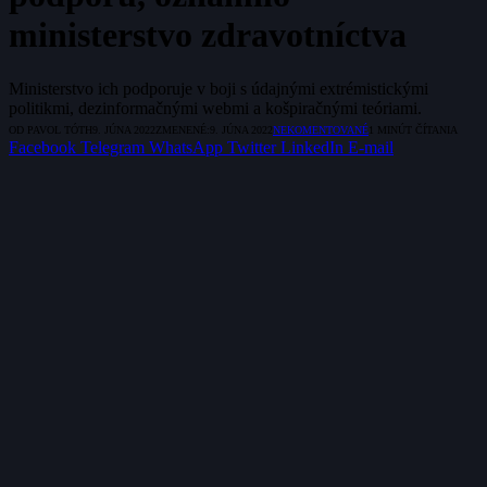
ministerstvo zdravotníctva
Ministerstvo ich podporuje v boji s údajnými extrémistickými
politikmi, dezinformačnými webmi a košpiračnými teóriami.
OD
PAVOL TÓTH
9. JÚNA 2022
ZMENENÉ:
9. JÚNA 2022
NEKOMENTOVANÉ
1 MINÚT ČÍTANIA
Facebook
Telegram
WhatsApp
Twitter
LinkedIn
E-mail