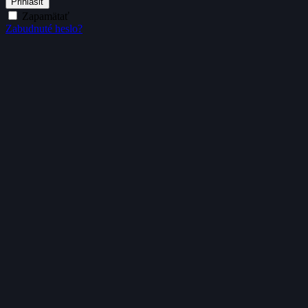
Prihlásiť
Zapamätať
Zabudnuté heslo?