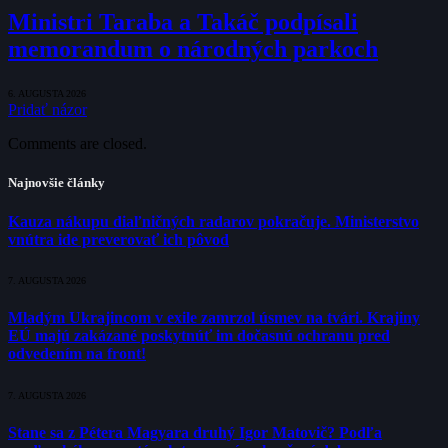
Ministri Taraba a Takáč podpísali
memorandum o národných parkoch
6. AUGUSTA 2026
Pridať názor
Comments are closed.
Najnovšie články
Kauza nákupu diaľničných radarov pokračuje. Ministerstvo
vnútra ide preverovať ich pôvod
7. AUGUSTA 2026
Mladým Ukrajincom v exile zamrzol úsmev na tvári. Krajiny
EÚ majú zakázané poskytnúť im dočasnú ochranu pred
odvedením na front!
7. AUGUSTA 2026
Stane sa z Pétera Magyara druhý Igor Matovič? Podľa