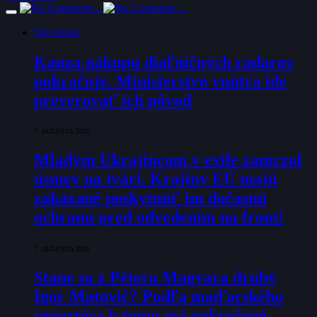
Slovensko
Kauza nákupu diaľničných radarov
pokračuje. Ministerstvo vnútra ide
preverovať ich pôvod
7. AUGUSTA 2026
Mladým Ukrajincom v exile zamrzol
úsmev na tvári. Krajiny EÚ majú
zakázané poskytnúť im dočasnú
ochranu pred odvedením na front!
7. AUGUSTA 2026
Stane sa z Pétera Magyara druhý
Igor Matovič? Podľa maďarského
reportéra k tomu má nakročené