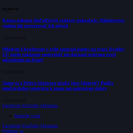
Najnovšie
Kauza nákupu diaľničných radarov pokračuje. Ministerstvo
vnútra ide preverovať ich pôvod
7. AUGUSTA 2026
Mladým Ukrajincom v exile zamrzol úsmev na tvári. Krajiny
EÚ majú zakázané poskytnúť im dočasnú ochranu pred
odvedením na front!
7. AUGUSTA 2026
Stane sa z Pétera Magyara druhý Igor Matovič? Podľa
maďarského reportéra k tomu má nakročené dobre
6. AUGUSTA 2026
Facebook
YouTube
Telegram
Inzerujte u nás
Facebook
YouTube
Telegram
Prihlásiť sa