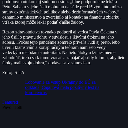
podobným útokom aj súdnou cestou. „Plne podporujeme lekára
Petra Sabaku v jeho úsilí o obranu na súde pred lživými útokmi zo
strany extrémistických politikov alebo dezinformačných webov,“
oznámilo ministerstvo a zverejnilo aj kontakt na finančnú zbierku,
vďaka ktorej môže lekár podať ďalšie žaloby.
Rezort zdravotníctva rovnako podporil aj vedca Pavla Čekana v
jeho úsilí o právnu dohru v súvislosti s lživými útokmi na jeho
adresu. „Počas tejto pandémie zomrelo priveľa ľudí aj preto, lebo
uverili klamstvám a konšpiračným teóriam namiesto vedy,
vedeckým metódam a autoritám. Na tieto útoky a lži nesmieme
zabudnúť, treba sa k tomu vracať a zapájať aj súdy k tomu, aby tieto
útoky mali svoju dohru,“ dodáva sa v stanovisku.
Zdroj: SITA
Lobovanie za vstup Ukrajiny do EÚ sa
odkladá, Čaputová mala pozitívny test na
koronavírus
Featured
Pavol Tóth