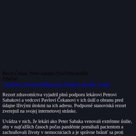
Pavol Čekan, Peter Sabaka (YouTube/koláž)
Zdieľať
Facebook
Telegram
WhatsApp
Twitter
LinkedIn
E-mail
Rezort zdravotníctva vyjadril plnú podporu lekárovi Petrovi
Sabakovi a vedcovi Pavlovi Čekanovi v ich úsilí o obranu pred
údajne lživými útokmi na ich adresu. Podporné stanoviská rezort
zverejnil na svojej internetovej stránke.
Uvádza v nich, že lekári ako Peter Sabaka venovali extrémne úsilie,
aby v najťažších časoch počas pandémie pomáhali pacientom a
zachraňovali životy v nemocniciach a je správne brániť sa proti