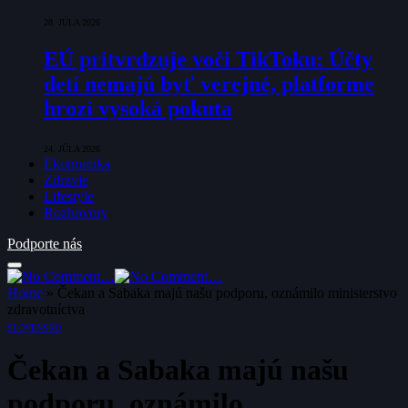
28. JÚLA 2026
EÚ pritvrdzuje voči TikToku: Účty
detí nemajú byť verejné, platforme
hrozí vysoká pokuta
24. JÚLA 2026
Ekonomika
Zdravie
Lifestyle
Rozhovory
Podporte nás
Home
»
Čekan a Sabaka majú našu podporu, oznámilo ministerstvo
zdravotníctva
SLOVENSKO
Čekan a Sabaka majú našu
podporu, oznámilo