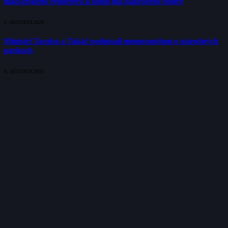
maďarského reportéra k tomu má nakročené dobre
6. AUGUSTA 2026
Ministri Taraba a Takáč podpísali memorandum o národných
parkoch
6. AUGUSTA 2026