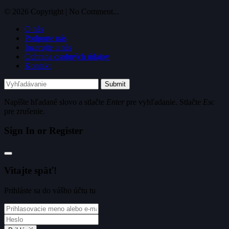
© 2026 Copyright | No Comment...
O nás
Podporte nás
Inzerujte u nás
Ochrana osobných údajov
Kontakt
Submit
Napíšte hľadané slovo a stlačte
Enter
pre vyhľadanie. Stlačte
Esc
pre zrušenie.
Sign In or Register
Vitajte späť!
Prihláste sa do vášho účtu tu