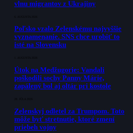
vlnu migrantov z Ukrajiny
6. AUGUSTA 2026
Poľsko vzalo Zelenskému najvyššie
vyznamenanie. SNS chce urobiť to
isté na Slovensku
1. AUGUSTA 2026
Útok na Medžugorie: Vandali
poškodili sochy Panny Márie,
zapálený bol aj oltár pri kostole
28. JÚLA 2026
Zelenskyj odletel za Trumpom. Toto
môže byť stretnutie, ktoré zmení
priebeh vojny