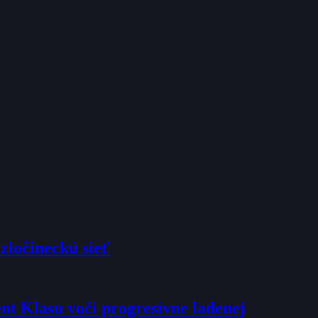
zločineckú sieť
dent Klasu voči progresívne ladenej