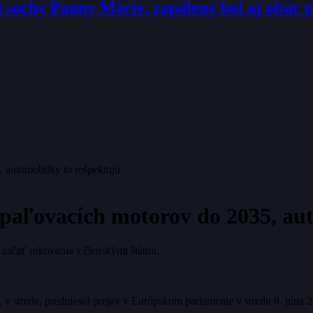
sochy Panny Márie, zapálený bol aj oltár p
 automobilky to rešpektujú
spaľovacích motorov do 2035, au
 začať rokovania s členskými štátmi.
, v strede, predniesol prejav v Európskom parlamente v stredu 8. jú