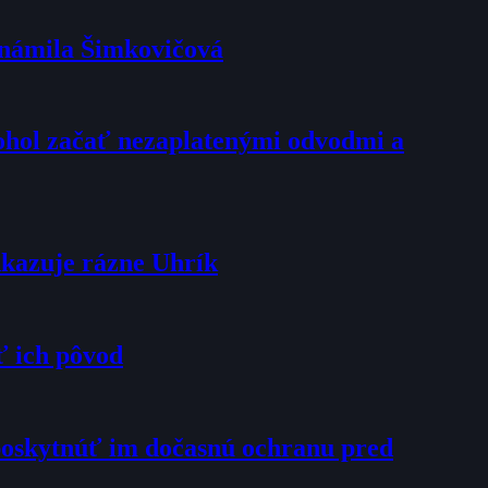
oznámila Šimkovičová
mohol začať nezaplatenými odvodmi a
dkazuje rázne Uhrík
ť ich pôvod
poskytnúť im dočasnú ochranu pred