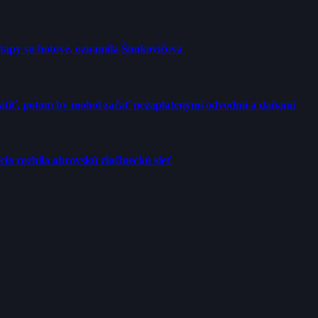
etapy sú hotové, oznámila Šimkovičová
rátiť, potom by mohol začať nezaplatenými odvodmi a daňami
cia rozbila obrovskú zločineckú sieť