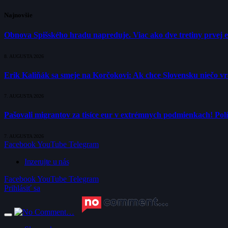
Najnovšie
Obnova Spišského hradu napreduje. Viac ako dve tretiny prvej 
8. AUGUSTA 2026
Erik Kaliňák sa smeje na Korčokovi: Ak chce Slovensku niečo v
7. AUGUSTA 2026
Pašovali migrantov za tisíce eur v extrémnych podmienkach! Polí
7. AUGUSTA 2026
Facebook
YouTube
Telegram
Inzerujte u nás
Facebook
YouTube
Telegram
Prihlásiť sa