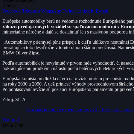
Francois Badias)
Zdieľať
Facebook
Telegram
WhatsApp
Twitter
LinkedIn
E-mail
Európske automobilky berú na vedomie rozhodnutie Európskeho parlam
zákazu predaja nových vozidiel so spaľovacími motormi v Európs
mimoriadne náročné a dajú sa dosiahnuť len s masívnou podporou infr
„Automobilový priemysel plne prispeje k cieľu uhlíkovo neutrálnej E
presahujúca toto desaťročie v tomto ranom štádiu predčasná. Namiesto
BMW Oliver Zipse.
Podľa automobiliek je nevyhnuté v prvom rade vyhodnotiť, či nasade
pokračujúcemu prudkému nárastu počtu batériových elektrických vozid
Európska komisia predložila návrh na revíziu noriem pre emisie oxidu 
na roky 2030 a 2050. A tiež priniesť výhody prostredníctvom širšieho 
Po odhlasovaní revízie sú poslanci Európskeho parlamentu pripravení
Zdroj: SITA
Europarlament chce meniť zmluvy EÚ, hrozí strata suveren
Featured
Pavol Tóth