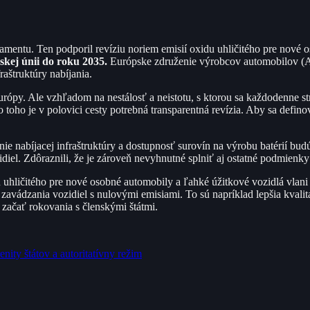
entu. Ten podporil revíziu noriem emisií oxidu uhličitého pre nové 
kej únii do roku 2035.
Európske združenie výrobcov automobilov (AC
aštruktúry nabíjania.
urópy. Ale vzhľadom na nestálosť a neistotu, s ktorou sa každodenne s
 toho je v polovici cesty potrebná transparentná revízia. Aby sa defino
nie nabíjacej infraštruktúry a dostupnosť surovín na výrobu batérií 
iel. Zdôraznili, že je zároveň nevyhnutné splniť aj ostatné podmienky
uhličitého pre nové osobné automobily a ľahké úžitkové vozidlá vlani v 
zavádzania vozidiel s nulovými emisiami. To sú napríklad lepšia kvalita
 začať rokovania s členskými štátmi.
ity štátov a autoritatívny režim