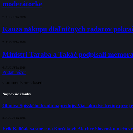
moderátorke
7. AUGUSTA 2026
Kauza nákupu diaľničných radarov pokraču
7. AUGUSTA 2026
Ministri Taraba a Takáč podpísali memo
6. AUGUSTA 2026
Pridať názor
Comments are closed.
Najnovšie články
Obnova Spišského hradu napreduje. Viac ako dve tretiny prvej 
8. AUGUSTA 2026
Erik Kaliňák sa smeje na Korčokovi: Ak chce Slovensku niečo v