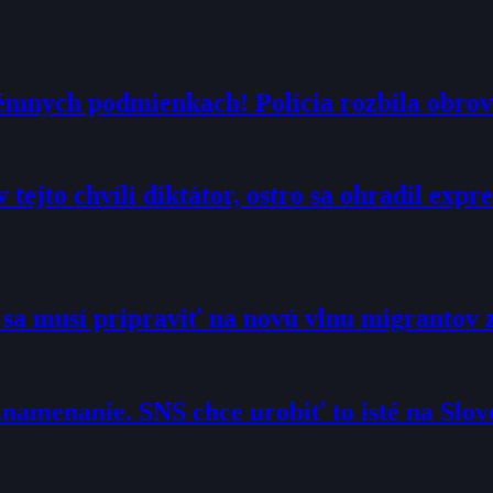
trémnych podmienkach! Polícia rozbila obrov
 tejto chvíli diktátor, ostro sa ohradil exp
o sa musí pripraviť na novú vlnu migrantov 
namenanie. SNS chce urobiť to isté na Slo