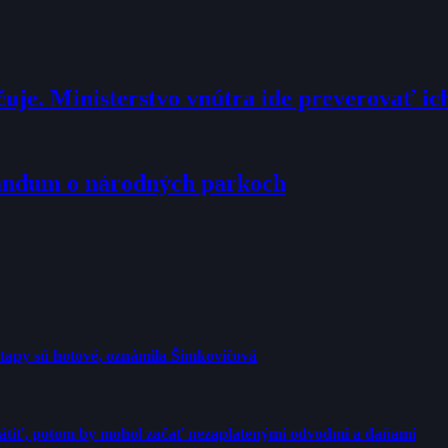
je. Ministerstvo vnútra ide preverovať ic
randum o národných parkoch
etapy sú hotové, oznámila Šimkovičová
rátiť, potom by mohol začať nezaplatenými odvodmi a daňami