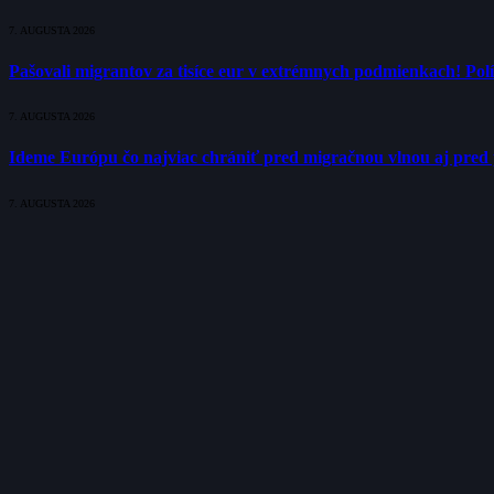
7. AUGUSTA 2026
Pašovali migrantov za tisíce eur v extrémnych podmienkach! Polí
7. AUGUSTA 2026
Ideme Európu čo najviac chrániť pred migračnou vlnou aj pred 
7. AUGUSTA 2026