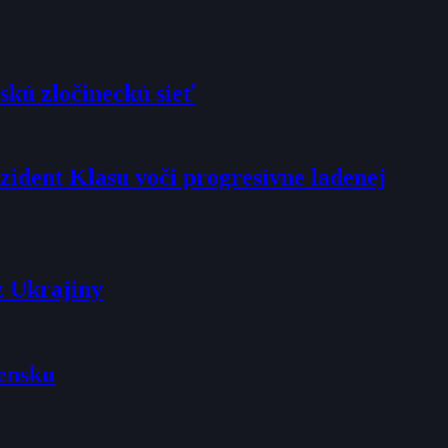
skú zločineckú sieť
rezident Klasu voči progresívne ladenej
z Ukrajiny
vensku