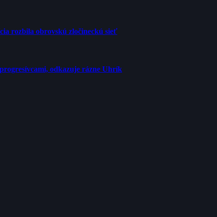
cia rozbila obrovskú zločineckú sieť
progresívcami, odkazuje rázne Uhrík