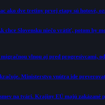
c ako dve tretiny prvej etapy sú hotové, 
Ak chce Slovensku niečo vrátiť, potom by 
 migračnou vlnou aj pred progresívcami, o
račuje. Ministerstvo vnútra ide preverova
smev na tvári. Krajiny EÚ majú zakázané 