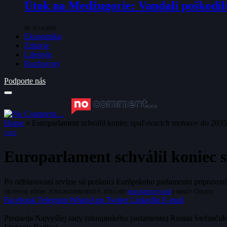
Útok na Medžugorie: Vandali poškodili 
28. JÚLA 2026
Ekonomika
Zdravie
Lifestyle
Rozhovory
Podporte nás
Home
»
Europarlament schválil koniec spaľovacích motorov do 2035,
SVET
Europarlament schválil koniec 
Po odhlasovaní revízie sú poslanci Európskeho parlamentu pripravení
OD
PAVOL TÓTH
9. JÚNA 2022
ZMENENÉ:
9. JÚNA 2022
NEKOMENTOVANÉ
2 MINÚT ČÍTANIA
Facebook
Telegram
WhatsApp
Twitter
LinkedIn
E-mail
Predseda Najvyššej rady (ukrajinského parlamentu) Ruslan Stefančuk