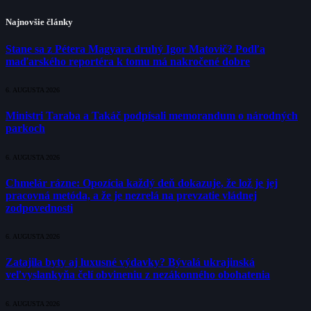
Najnovšie články
Stane sa z Pétera Magyara druhý Igor Matovič? Podľa
maďarského reportéra k tomu má nakročené dobre
6. AUGUSTA 2026
Ministri Taraba a Takáč podpísali memorandum o národných
parkoch
6. AUGUSTA 2026
Chmelár rázne: Opozícia každý deň dokazuje, že lož je jej
pracovná metóda, a že je nezrelá na prevzatie vládnej
zodpovednosti
6. AUGUSTA 2026
Zatajila byty aj luxusné výdavky? Bývalá ukrajinská
veľvyslankyňa čelí obvineniu z nezákonného obohatenia
6. AUGUSTA 2026