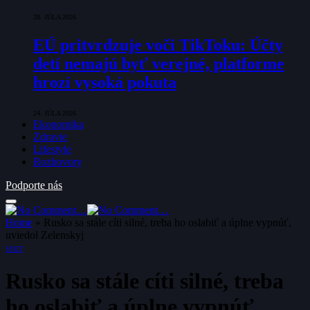
28. JÚLA 2026
EÚ pritvrdzuje voči TikToku: Účty
detí nemajú byť verejné, platforme
hrozí vysoká pokuta
24. JÚLA 2026
Ekonomika
Zdravie
Lifestyle
Rozhovory
Podporte nás
Home
»
Rusko sa stále cíti silné, treba ho oslabiť a úplne vypnúť,
uviedol Zelenskyj
SVET
Rusko sa stále cíti silné, treba
ho oslabiť a úplne vypnúť,