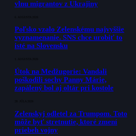
vlnu migrantov z Ukrajiny
6. AUGUSTA 2026
Poľsko vzalo Zelenskému najvyššie
vyznamenanie. SNS chce urobiť to
isté na Slovensku
1. AUGUSTA 2026
Útok na Medžugorie: Vandali
poškodili sochy Panny Márie,
zapálený bol aj oltár pri kostole
28. JÚLA 2026
Zelenskyj odletel za Trumpom. Toto
môže byť stretnutie, ktoré zmení
priebeh vojny