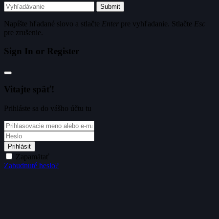
Submit
Napíšte hľadané slovo a stlačte
Enter
pre vyhľadanie. Stlačte
Esc
pre zrušenie.
Sign In or Register
Vitajte späť!
Prihláste sa do vášho účtu tu
Prihlásiť
Zapamätať
Zabudnuté heslo?