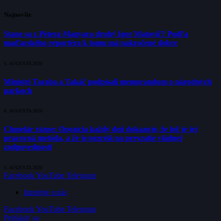
Najnovšie
Stane sa z Pétera Magyara druhý Igor Matovič? Podľa
maďarského reportéra k tomu má nakročené dobre
6. AUGUSTA 2026
Ministri Taraba a Takáč podpísali memorandum o národných
parkoch
6. AUGUSTA 2026
Chmelár rázne: Opozícia každý deň dokazuje, že lož je jej
pracovná metóda, a že je nezrelá na prevzatie vládnej
zodpovednosti
6. AUGUSTA 2026
Facebook
YouTube
Telegram
Inzerujte u nás
Facebook
YouTube
Telegram
Prihlásiť sa