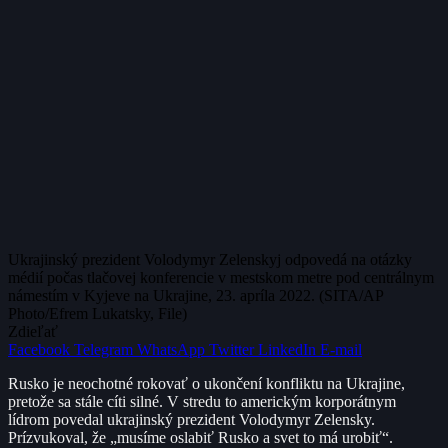
Ukrajinský prezident Volodymyr Zelenskyj odpovedá na otázky
médií počas tlačovej konferencie v mestskom metre pod centrálnym
námestím v Kyjeve na Ukrajine, 23. apríla 2022. (SITA/AP
Photo/Efrem Lukatsky, File)
Zdieľať
Facebook
Telegram
WhatsApp
Twitter
LinkedIn
E-mail
Rusko je neochotné rokovať o ukončení konfliktu na Ukrajine,
pretože sa stále cíti silné. V stredu to americkým korporátnym
lídrom povedal ukrajinský prezident Volodymyr Zelensky.
Prízvukoval, že „musíme oslabiť Rusko a svet to má urobiť“.