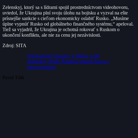
Zelenskyj, ktorý sa s lídrami spojil prostredníctvom videohovoru,
uviedol, že Ukrajina plní svoju úlohu na bojisku a vyzval na ešte
prísnejšie sankcie s cieľom ekonomicky oslabiť Rusko. „Musíme
úplne vypnúť Rusko od globálneho finančného systému,“ apeloval.
Tiež sa vyjadril, že Ukrajina je ochotná rokovať s Ruskom o
ukončení konfliktu, ale nie za cenu jej nezávislosti.
Zdroj: SITA
Oslobodenie Ukrajiny je blízko, tvrdí
Zelenskyj. Podľa Šándora nemajú šancu a
Heger fabuluje
Pavol Tóth