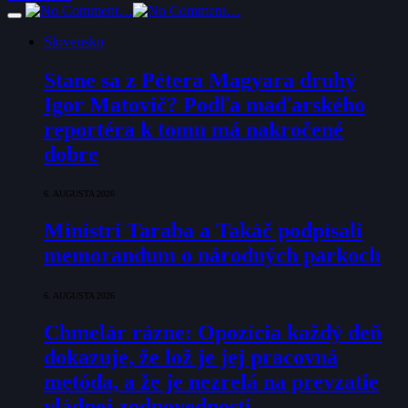
Slovensko
Stane sa z Pétera Magyara druhý
Igor Matovič? Podľa maďarského
reportéra k tomu má nakročené
dobre
6. AUGUSTA 2026
Ministri Taraba a Takáč podpísali
memorandum o národných parkoch
6. AUGUSTA 2026
Chmelár rázne: Opozícia každý deň
dokazuje, že lož je jej pracovná
metóda, a že je nezrelá na prevzatie
vládnej zodpovednosti