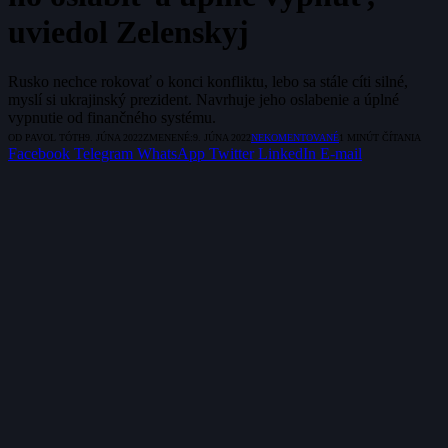
uviedol Zelenskyj
Rusko nechce rokovať o konci konfliktu, lebo sa stále cíti silné,
myslí si ukrajinský prezident. Navrhuje jeho oslabenie a úplné
vypnutie od finančného systému.
OD
PAVOL TÓTH
9. JÚNA 2022
ZMENENÉ:
9. JÚNA 2022
NEKOMENTOVANÉ
1 MINÚT ČÍTANIA
Facebook
Telegram
WhatsApp
Twitter
LinkedIn
E-mail