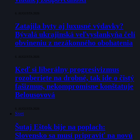
6. AUGUSTA 2026
Zatajila byty aj luxusné výdavky?
Bývalá ukrajinská veľvyslankyňa čelí
obvineniu z nezákonného obohatenia
6. AUGUSTA 2026
Keď si liberálny progresivizmus
rozoberiete na drobné, tak ide o čistý
fašizmus, nekompromisne konštatuje
Belousovová
6. AUGUSTA 2026
Svet
Šutaj Eštok bije na poplach:
Slovensko sa musí pripraviť na novú