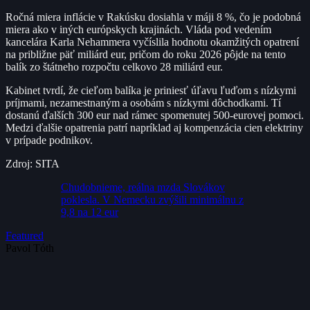
Ročná miera inflácie v Rakúsku dosiahla v máji 8 %, čo je podobná
miera ako v iných európskych krajinách. Vláda pod vedením
kancelára Karla Nehammera vyčíslila hodnotu okamžitých opatrení
na približne päť miliárd eur, pričom do roku 2026 pôjde na tento
balík zo štátneho rozpočtu celkovo 28 miliárd eur.
Kabinet tvrdí, že cieľom balíka je priniesť úľavu ľuďom s nízkymi
príjmami, nezamestnaným a osobám s nízkymi dôchodkami. Tí
dostanú ďalších 300 eur nad rámec spomenutej 500-eurovej pomoci.
Medzi ďalšie opatrenia patrí napríklad aj kompenzácia cien elektriny
v prípade podnikov.
Zdroj: SITA
Chudobnieme, reálna mzda Slovákov
poklesla. V Nemecku zvýšili minimálnu z
9,8 na 12 eur
Featured
Pavol Tóth