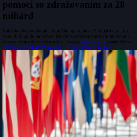
pomoci so zdražovaním za 28
miliárd
Rakúska vláda oznámila okamžité opatrenia za 5 miliárd eur a do
roku 2026 pôjde na pomoc ľuďom so zdražovaním 28 miliárd eur.
OD
PAVOL TÓTH
14. JÚNA 2022
ZMENENÉ:
14. JÚNA 2022
NEKOMENTOVANÉ
1 MINÚT ČÍTANIA
Facebook
Telegram
WhatsApp
Twitter
LinkedIn
E-mail