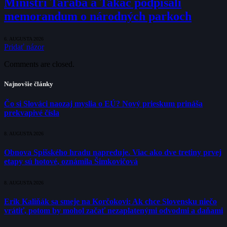
Ministri Taraba a Takáč podpísali
memorandum o národných parkoch
6. AUGUSTA 2026
Pridať názor
Comments are closed.
Najnovšie články
Čo si Slováci naozaj myslia o EÚ? Nový prieskum prináša
prekvapivé čísla
8. AUGUSTA 2026
Obnova Spišského hradu napreduje. Viac ako dve tretiny prvej
etapy sú hotové, oznámila Šimkovičová
8. AUGUSTA 2026
Erik Kaliňák sa smeje na Korčokovi: Ak chce Slovensku niečo
vrátiť, potom by mohol začať nezaplatenými odvodmi a daňami