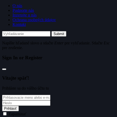
O nás
Podporte nás
Inzerujte u nás
Ochrana osobných údajov
Kontakt
Submit
Napíšte hľadané slovo a stlačte
Enter
pre vyhľadanie. Stlačte
Esc
pre zrušenie.
Sign In or Register
Vitajte späť!
Prihláste sa do vášho účtu tu
Prihlásiť
Zapamätať