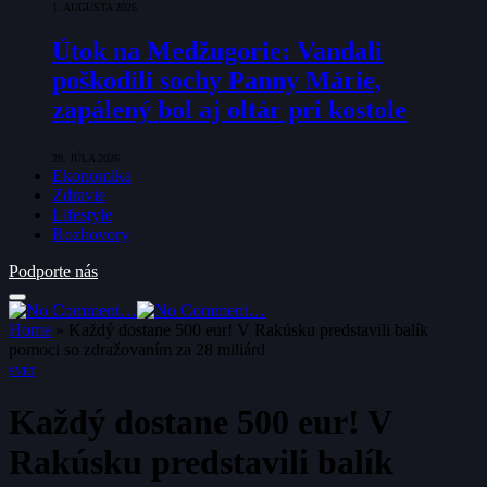
1. AUGUSTA 2026
Útok na Medžugorie: Vandali
poškodili sochy Panny Márie,
zapálený bol aj oltár pri kostole
28. JÚLA 2026
Ekonomika
Zdravie
Lifestyle
Rozhovory
Podporte nás
Home
»
Každý dostane 500 eur! V Rakúsku predstavili balík
pomoci so zdražovaním za 28 miliárd
SVET
Každý dostane 500 eur! V
Rakúsku predstavili balík