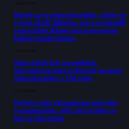
7. AUGUSTA 2026
Bavíte sa so mnou normálne, alebo ste
v tejto chvíli diktátor, ostro sa ohradil
exprezident Klasu voči progresívne
ladenej moderátorke
7. AUGUSTA 2026
Šutaj Eštok bije na poplach:
Slovensko sa musí pripraviť na novú
vlnu migrantov z Ukrajiny
6. AUGUSTA 2026
Poľsko vzalo Zelenskému najvyššie
vyznamenanie. SNS chce urobiť to
isté na Slovensku