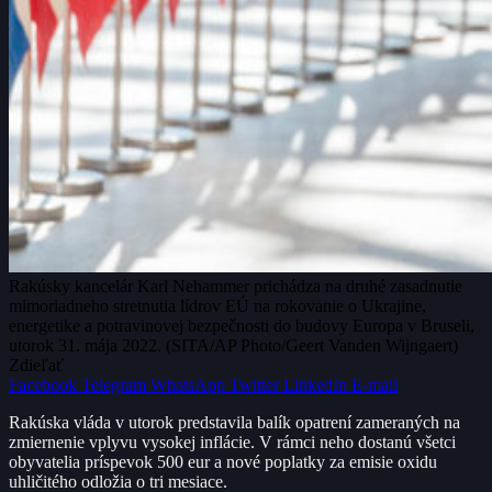
Rakúsky kancelár Karl Nehammer prichádza na druhé zasadnutie
mimoriadneho stretnutia lídrov EÚ na rokovanie o Ukrajine,
energetike a potravinovej bezpečnosti do budovy Europa v Bruseli,
utorok 31. mája 2022. (SITA/AP Photo/Geert Vanden Wijngaert)
Zdieľať
Facebook
Telegram
WhatsApp
Twitter
LinkedIn
E-mail
Rakúska vláda v utorok predstavila balík opatrení zameraných na
zmiernenie vplyvu vysokej inflácie. V rámci neho dostanú všetci
obyvatelia príspevok 500 eur a nové poplatky za emisie oxidu
uhličitého odložia o tri mesiace.