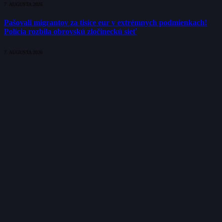
7. AUGUSTA 2026
Pašovali migrantov za tisíce eur v extrémnych podmienkach!
Polícia rozbila obrovskú zločineckú sieť
7. AUGUSTA 2026