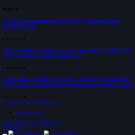
Najnovšie
Čo si Slováci naozaj myslia o EÚ? Nový prieskum prináša
prekvapivé čísla
8. AUGUSTA 2026
Obnova Spišského hradu napreduje. Viac ako dve tretiny prvej
etapy sú hotové, oznámila Šimkovičová
8. AUGUSTA 2026
Erik Kaliňák sa smeje na Korčokovi: Ak chce Slovensku niečo
vrátiť, potom by mohol začať nezaplatenými odvodmi a daňami
7. AUGUSTA 2026
Facebook
YouTube
Telegram
Inzerujte u nás
Facebook
YouTube
Telegram
Prihlásiť sa