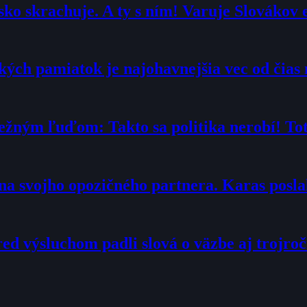
ko skrachuje. A ty s ním! Varuje Slovákov 
ých pamiatok je najohavnejšia vec od čias 
ežným ľuďom: Takto sa politika nerobí! Toto
“ na svojho opozičného partnera. Karas posl
ed výsluchom padli slová o väzbe aj trojroč