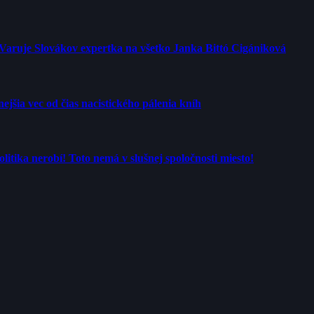
 Varuje Slovákov expertka na všetko Janka Bittó Cigániková
jšia vec od čias nacistického pálenia kníh
tika nerobí! Toto nemá v slušnej spoločnosti miesto!