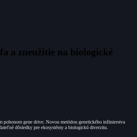
a a zneužitie na biologické
m pohonom gene drive. Novou metódou genetického inžinierstva
teľné dôsledky pre ekosystémy a biologickú diverzitu.