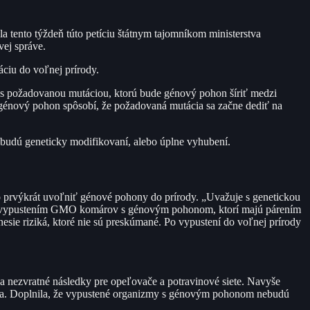
a tento týždeň túto petíciu štátnym tajomníkom ministerstva
vej správe.
ciu do voľnej prírody.
j s požadovanou mutáciou, ktorú bude génový pohon šíriť medzi
a génový pohon spôsobí, že požadovaná mutácia sa začne dediť na
u budú geneticky modifikovaní, alebo úplne vyhubení.
o prvýkrát uvoľniť génové pohony do prírody. „Uvažuje s genetickou
sa to vypustením GMO komárov s génovým pohonom, ktorí majú párením
nesie riziká, ktoré nie sú preskúmané. Po vypustení do voľnej prírody
 nezvratné následky pre opeľovače a potravinové siete. Navyše
íva. Doplnila, že vypustené organizmy s génovým pohonom nebudú