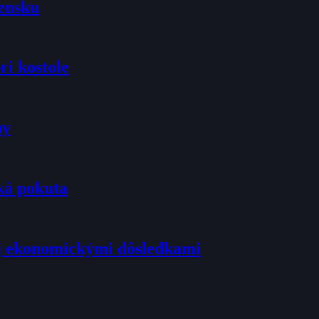
vensku
ri kostole
ny
ká pokuta
j ekonomickými dôsledkami