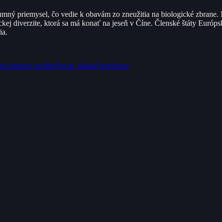
kumný priemysel, čo vedie k obavám zo zneužitia na biologické zbrane
j diverzite, ktorá sa má konať na jeseň v Číne. Členské štáty Európsk
ia.
 hranicu zvoliteľnosti, ukázal prieskum