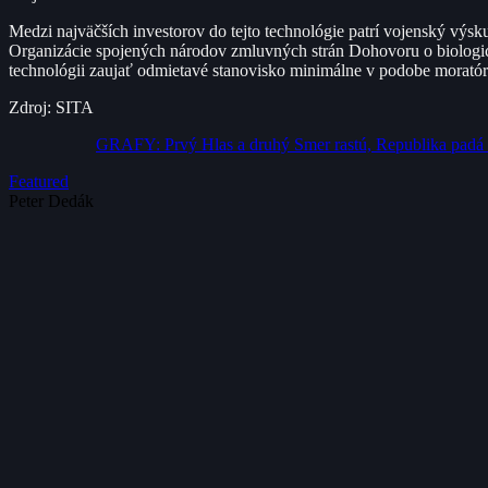
Medzi najväčších investorov do tejto technológie patrí vojenský výs
Organizácie spojených národov zmluvných strán Dohovoru o biologicke
technológii zaujať odmietavé stanovisko minimálne v podobe moratór
Zdroj: SITA
GRAFY: Prvý Hlas a druhý Smer rastú, Republika padá na
Featured
Peter Dedák