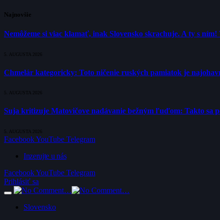
Najnovšie
Nemôžeme si viac klamať, inak Slovensko skrachuje. A ty s ním!
5. AUGUSTA 2026
Chmelár kategoricky: Toto ničenie ruských pamiatok je najohavne
5. AUGUSTA 2026
Suja kritizuje Matovičove nadávanie bežným ľuďom: Takto sa poli
5. AUGUSTA 2026
Facebook
YouTube
Telegram
Inzerujte u nás
Facebook
YouTube
Telegram
Prihlásiť sa
Slovensko