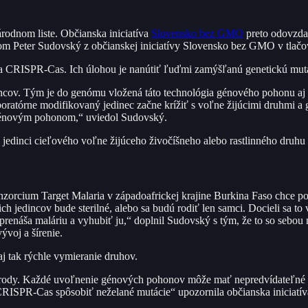
rodnom liste. Občianska iniciatíva
Slovensko bez GMO
preto odovzdal
tom Peter Sudovský z občianskej iniciatívy Slovensko bez GMO v tlačo
a CRISPR-Cas. Ich úlohou je nanútiť ľuďmi zamýšľanú genetickú mutá
dincov. Tým je do genómu vložená táto technológia génového pohonu a
laboratórne modifikovaný jedinec začne krížiť s voľne žijúcimi druhmi 
 génovým pohonom,“ uviedol Sudovský.
eď jedinci cieľového voľne žijúceho živočíšneho alebo rastlinného druh
nzorcium Target Malaria v západoafrickej krajine Burkina Faso chce p
ich jedincov bude sterilné, alebo sa budú rodiť len samci. Docieli 
prenáša maláriu a vyhubiť ju,“ doplnil Sudovský s tým, že to so sebou 
ývoj a šírenie.
j tak rýchle vymieranie druhov.
rírody. Každé uvoľnenie génových pohonov môže mať nepredvídateľné a
CRISPR-Cas spôsobiť neželané mutácie“ upozornila občianska iniciat