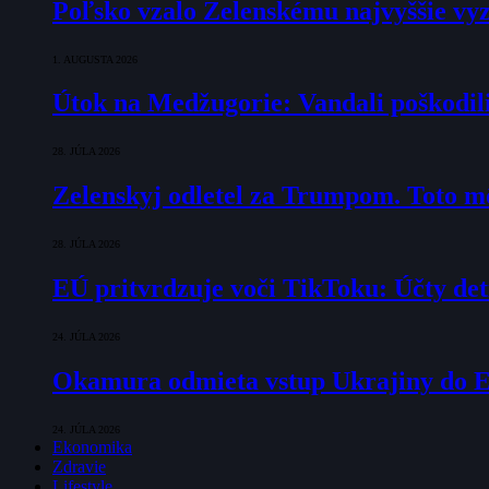
Poľsko vzalo Zelenskému najvyššie vyz
1. AUGUSTA 2026
Útok na Medžugorie: Vandali poškodili 
28. JÚLA 2026
Zelenskyj odletel za Trumpom. Toto mô
28. JÚLA 2026
EÚ pritvrdzuje voči TikToku: Účty det
24. JÚLA 2026
Okamura odmieta vstup Ukrajiny do E
24. JÚLA 2026
Ekonomika
Zdravie
Lifestyle