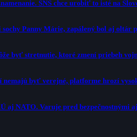
namenanie. SNS chce urobiť to isté na Slo
sochy Panny Márie, zapálený bol aj oltár p
že byť stretnutie, ktoré zmení priebeh voj
í nemajú byť verejné, platforme hrozí vyso
Ú aj NATO. Varuje pred bezpečnostnými a