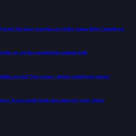
 Varuje Slovákov expertka na všetko Janka Bittó Cigániková
jšia vec od čias nacistického pálenia kníh
tika nerobí! Toto nemá v slušnej spoločnosti miesto!
rtnera. Karas poslal Jurík ako odpoveď rázny dokaz