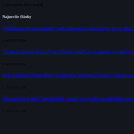
Comments are closed.
Najnovšie články
Nemôžeme si viac klamať, inak Slovensko skrachuje. A ty s ním!
5. AUGUSTA 2026
Chmelár kategoricky: Toto ničenie ruských pamiatok je najohavne
5. AUGUSTA 2026
Suja kritizuje Matovičove nadávanie bežným ľuďom: Takto sa poli
5. AUGUSTA 2026
Progresívci si opäť neodpustili „útok“ na svojho opozičného pa
5. AUGUSTA 2026