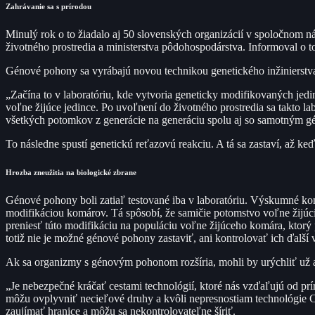
Zahrávanie sa s prírodou
Minulý rok o to žiadalo aj 50 slovenských organizácií v spoločnom ná
životného prostredia a ministerstva pôdohospodárstva. Informoval o 
Génové pohony sa vyrábajú novou technikou genetického inžinierstv
„Začína to v laboratóriu, kde vytvoria geneticky modifikovaných je
voľne žijúce jedince. Po uvoľnení do životného prostredia sa takto 
všetkých potomkov z generácie na generáciu spolu aj so samotným
To následne spustí genetickú reťazovú reakciu. A tá sa zastaví, až k
Hrozba zneužitia na biologické zbrane
Génové pohony boli zatiaľ testované iba v laboratóriu. Výskumné ko
modifikáciou komárov. Tá spôsobí, že samičie potomstvo voľne žijúc
preniesť túto modifikáciu na populáciu voľne žijúceho komára, ktorý 
totiž nie je možné génové pohony zastaviť, ani kontrolovať ich ďalší v
Ak sa organizmy s génovým pohonom rozšíria, mohli by urýchliť už a
„Je nebezpečné kráčať cestami technológií, ktoré nás vzďaľujú od p
môžu ovplyvniť necieľové druhy a kvôli nepresnostiam technológie 
zaujímať hranice a môžu sa nekontrolovateľne šíriť.