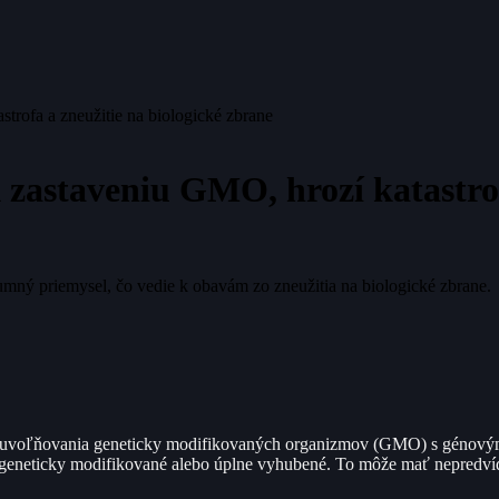
trofa a zneužitie na biologické zbrane
 zastaveniu GMO, hrozí katastrof
kumný priemysel, čo vedie k obavám zo zneužitia na biologické zbrane.
e uvoľňovania geneticky modifikovaných organizmov (GMO) s génový
eneticky modifikované alebo úplne vyhubené. To môže mať nepredvída