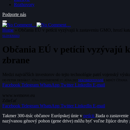
Rozhovory
Podporte nás
Home
»
Občania EÚ v petícii vyzývajú k zastaveniu GMO, hrozí katas
SLOVENSKO
Občania EÚ v petícii vyzývajú k
zbrane
Medzi najväčších investorov do tejto technológie patrí vojenský výs
OD
PETER DEDÁK
17. JÚNA 2022
ZMENENÉ:
17. JÚNA 2022
NEKOMENTOVANÉ
3 MINÚT ČÍTANIA
Facebook
Telegram
WhatsApp
Twitter
LinkedIn
E-mail
www.wemove.eu
Zdieľať
Facebook
Telegram
WhatsApp
Twitter
LinkedIn
E-mail
Takmer 300-tisíc občanov Európskej únie v
petícii
žiada o zastaveni
nazývanou génový pohon (gene drive) môžu byť voľne žijúce druhy g