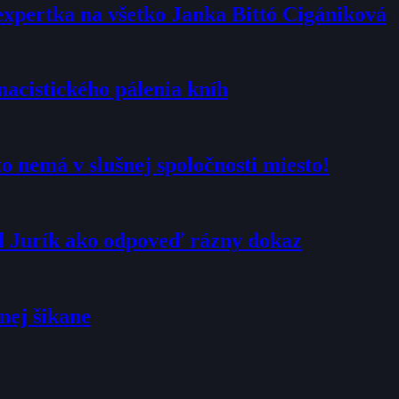
expertka na všetko Janka Bittó Cigániková
nacistického pálenia kníh
 nemá v slušnej spoločnosti miesto!
al Jurík ako odpoveď rázny dokaz
nej šikane