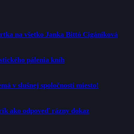
rtka na všetko Janka Bittó Cigániková
stického pálenia kníh
má v slušnej spoločnosti miesto!
Jurík ako odpoveď rázny dokaz